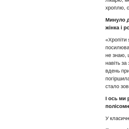
лікарю, м
хроплю, о
Минуло д
жінка і р
«Хропіти 
посилювал
не знаю, 
навіть за
вдень ​​п
погіршила
стало зов
І ось ми
полісомн
У класичн