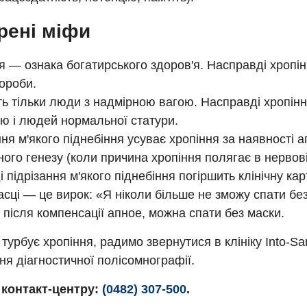
рені міфи
я — ознака богатирського здоров'я. Насправді хропі
ороби.
ь тільки люди з надмірною вагою. Насправді хропін
ю і людей нормальної статури.
ння м'якого піднебіння усуває хропіння за наявності 
ого генезу (коли причина хропіння полягає в нервовій
 підрізання м'якого піднебіння погіршить клінічну кар
асці — це вирок: «Я ніколи більше не зможу спати бе
, після компенсації апное, можна спати без маски.
турбує хропіння, радимо звернутися в клініку Into-S
я діагностичної полісомнографії.
контакт-центру:
(0482) 307-500
.