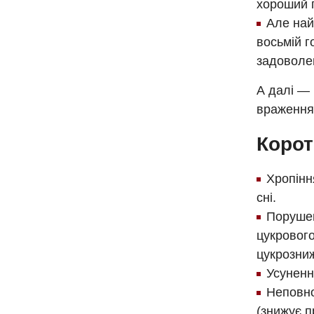
хороший п
Але най
восьмій г
задоволен
А далі — 
враження п
Корот
Хропінн
сні.
Порушен
цукрового
цукрозни
Усуненн
Неповно
(знижує п