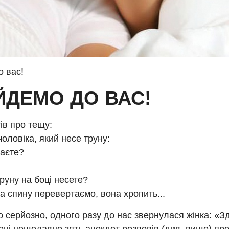
о вас!
ЙДЕМО ДО ВАС!
ів про тещу:
оловіка, який несе труну:
ваєте?
труну на боці несете?
на спину перевертаємо, вона хропить...
о серйозно, одного разу до нас звернулася жінка: «З