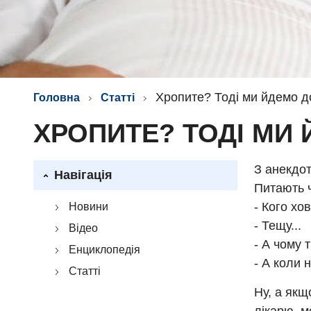
Хропите? Тоді ми йдемо д
Головна
Статті
ХРОПИТЕ? ТОДІ МИ 
З анекдот
Навігація
Питають ч
- Кого хо
Новини
- Тещу...
Відео
- А чому 
Енциклопедія
- А коли 
Статті
Ну, а якщ