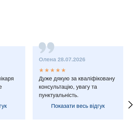
Олена 28.07.2026
★
★
★
★
★
★
★
★
★
★
лікаря
Дуже дякую за кваліфіковану
е
консультацію, увагу та
пунктуальність.
гук
Показати весь відгук