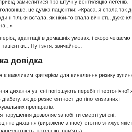
ривід замислитися про штучну вентиляцію легенів.
головніше, це думка пацієнтки: «Краса, я спала так д
одині тільки встала, як ніби-то спала вічність, дуже к
а...»
період адаптації в домашніх умовах, і скоро чекаємо
ацієнтки... Ну і зятя, звичайно...
ка довідка
я є важливим критерієм для виявлення ризику зупинк
ня дихання уві сні погіршують перебіг гіпертонічної 
 діабету, аж до резистентності до гіпотензивних і
жувальних препаратів.
я порушення дозволяє запобігти смерті уві сні.
цінне дихання (виражене апное) істотно знижує якіс
рацездатність, потенцію, пам'ять).