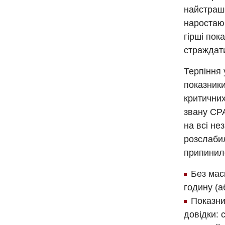
найстрашн
наростаюч
гірші пок
страждати
Терпіння 
показники
критичних
звану СР
на всі не
розслабил
припинило
Без мас
годину (
Показни
довідки: 