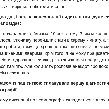
ені нещодавно зять анекдот розповів (див. вище) про 
сь я і вирішила обстежитися...»
ва дні, і ось на консультації сидить літня, дуже 
озповідає:
я почала давно, близько 10 років тому. З віком хропін
ося. Спочатку перейшла спати в окрему кімнату, а т
що робити, тому що хропіння таке, що близькі не мож
 зачиненими дверима. Крім того, я не можу працювати
рисісти, одразу ж засинаю, різко знизилася працездатн
ся пам'ять. Але коли зять розповів анекдот про похо
сім незатишно ».
 разом із пацієнткою спланували першу діагностич
ографії.
ому виконанні полісомнографія складається з двох н