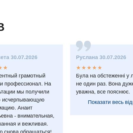
В
ета 30.07.2026
Руслана 30.07.2026
★
★
★
★
★
★
★
★
★
★
★
★
★
★
ентный грамотный
Була на обстеженні у 
 и профессионал. На
не один раз. Вона дуж
ьтации мы получили
уважна, все пояснює.
ю исчерпывающую
Показати весь від
ацию. Анаит
ьевна - внимательная,
анная и вежливая.
о снова обращаться!