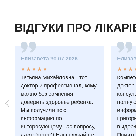
ВІДГУКИ ПРО ЛІКАРІ
Елизавета 30.07.2026
Елизав
★
★
★
★
★
★
★
★
★
★
★
★
★
★
★
★
Татьяна Михайловна - тот
Компет
доктор и профессионал, кому
доктор
можно без сомнения
консул
доверить здоровье ребенка.
полну
Мы получили всю
информ
информацию по
Григор
интересующему нас вопросу,
выдерж
даже более)) Наш случай не
Приятн