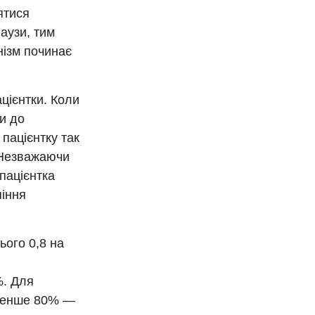
ятися
паузи, тим
нізм починає
ацієнтки. Коли
ти до
 пацієнтку так
 Незважаючи
 пацієнтка
піння
ього 0,8 на
%. Для
 менше 80% —