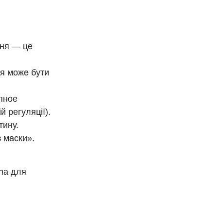
ння — це
ня може бути
апное
 регуляції).
тину.
з маски».
ana для