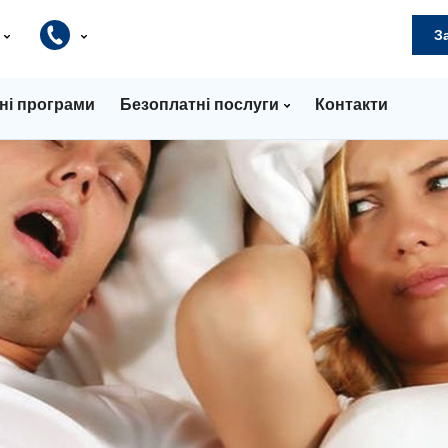
и
З
ні програми
Безоплатні послуги
Контакти