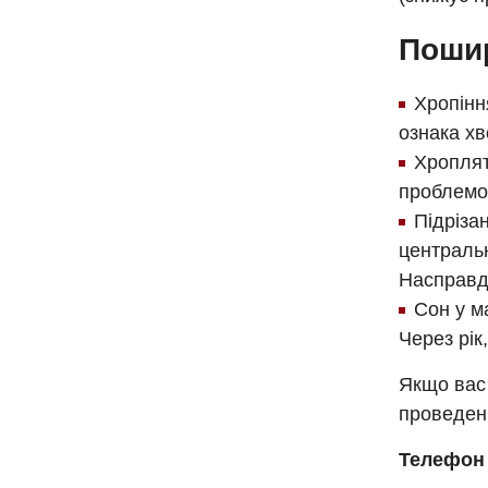
Поши
Хропінн
ознака хв
Хроплят
проблемо
Підріза
центральн
Насправді
Сон у м
Через рік
Якщо вас 
проведенн
Телефон 