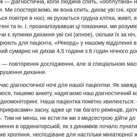
ч
— діагностична, коли людина спить, «обплутана» 
. Ми спостерігаємо, як вона спить, дихає уві сні, хро
ься повітря в носі, як рухається грудна клітка, живіт,
гені та ін. І, проаналізувавши ці показники, ми розуміє
чи є зупинки дихання уві сні (апное), скільки їх за ніч
рюють для пацієнта. «Рекорд» у нашому відділенні 
який сумарно не дихав 4,5 години з 8 годин нічного д
ч
— повторення дослідження, але зі спеціальною мас
орушення дихання.
ас діагностичної ночі для нашої пацієнтки. Як завжд
мося, пишемо анкету, надягаємо наш діагностичний к
ідеомоніторинг. Наша пацієнтка помітно хвилюється: 
рикрасами» засну, адже це так багато ремінців, датчи
. Тим не менш, не встигли ми з медсестрою дійти до
ення в ординаторській, як з динаміків почало лунати
ке хропіння, несподіване для настільки мініатюрної ж