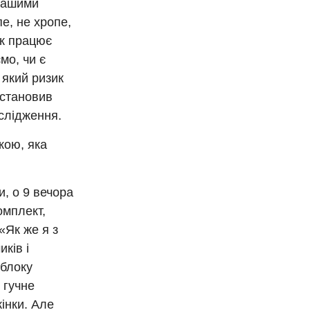
нашими
пе, не хропе,
 як працює
мо, чи є
, який ризик
встановив
ослідження.
кою, яка
и, о 9 вечора
омплект,
«Як же я з
ків і
 блоку
 гучне
інки. Але