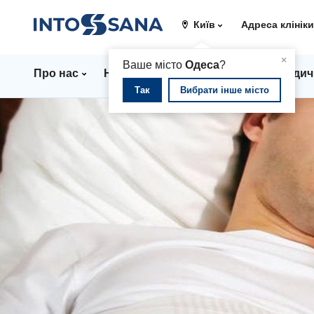
Київ
Адреса клінік
▲
×
Ваше місто
Одеса
?
Про нас
Напрямки
Ціни
Лікарі
Медич
Так
Вибрати інше місто