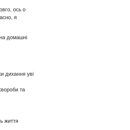
овго, ось о
ласно, я
 на домашні
и дихання уві
хвороби та
ть життя