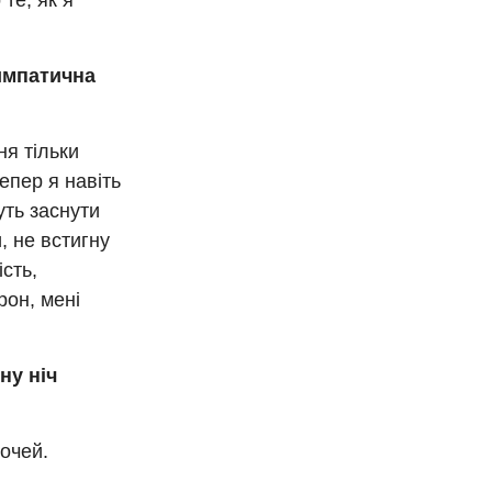
те, як я
симпатична
ня тільки
епер я навіть
уть заснути
, не встигну
ість,
рон, мені
ну ніч
очей.