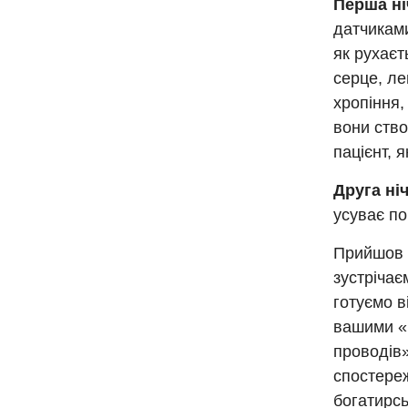
Перша ні
датчиками
як рухаєт
серце, ле
хропіння, 
вони ство
пацієнт, 
Друга ні
усуває п
Прийшов ч
зустрічає
готуємо в
вашими «п
проводів»
спостереж
богатирсь