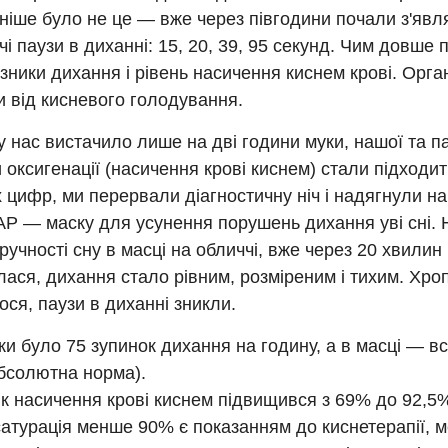
іше було не це — вже через півгодини почали з'явл
і паузи в диханні: 15, 20, 39, 95 секунд. Чим довше 
азники дихання і рівень насичення киснем крові. Орга
 від кисневого голодування.
у нас вистачило лише на дві години муки, нашої та п
 оксигенації (насичення крові киснем) стали підходи
 цифр, ми перервали діагностичну ніч і надягнули на
АР — маску для усунення порушень дихання уві сні.
зручності сну в масці на обличчі, вже через 20 хвилин
ася, дихання стало рівним, розміреним і тихим. Хро
ся, паузи в диханні зникли.
ки було 75 зупинок дихання на годину, а в масці — вс
абсолютна норма).
к насичення крові киснем підвищився з 69% до 92,5
сатурація менше 90% є показанням до киснетерапії,