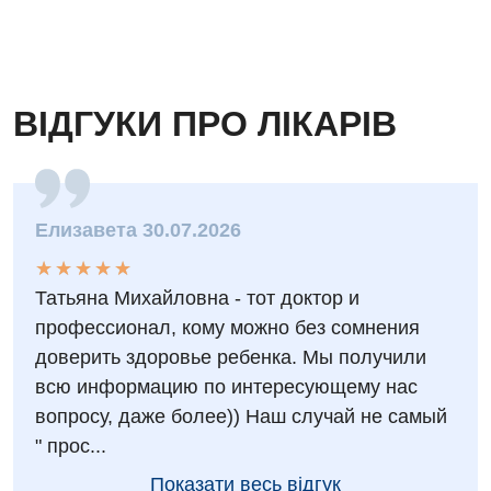
ВІДГУКИ ПРО ЛІКАРІВ
Елизавета 30.07.2026
★
★
★
★
★
★
★
★
★
★
Татьяна Михайловна - тот доктор и
профессионал, кому можно без сомнения
доверить здоровье ребенка. Мы получили
всю информацию по интересующему нас
вопросу, даже более)) Наш случай не самый
" прос...
Показати весь відгук