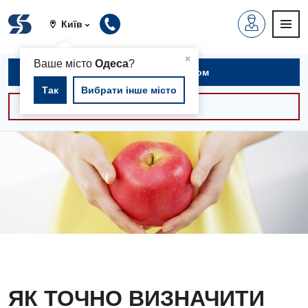
Київ
▲
×
Ваше місто
Одеса
?
Записатися на прийом
Так
Вибрати інше місто
Консультації -30%
ЯК ТОЧНО ВИЗНАЧИТИ