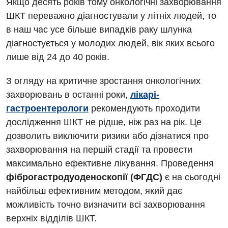
Якщо десять років тому онкологічні захворювання
ШКТ переважно діагностували у літніх людей, то
в наш час усе більше випадків раку шлунка
діагностується у молодих людей, вік яких всього
лише від 24 до 40 років.
З огляду на критичне зростання онкологічних
захворювань в останні роки,
лікарі-
гастроентерологи
рекомендують проходити
дослідження ШКТ не рідше, ніж раз на рік. Це
Вакансії
дозволить виключити ризики або дізнатися про
захворювання на першій стадії та провести
Заходи БПР
Діагностика
максимально ефективне лікування. Проведення
Інтернатура
фіброгастродуоденоскопії (ФГДС)
є на сьогодні
Діагностичне відділення
найбільш ефективним методом, який дає
Енциклопедія
Ендоскопічне відділення
можливість точно визначити всі захворювання
Програма лояльності
верхніх відділів ШКТ.
Інструментальна діагностика