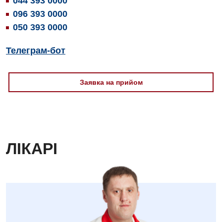
044 393 0000
Ревматологія
096 393 0000
050 393 0000
Терапія
Травматологія і ортопедія
Телеграм-бот
Урологія
Заявка на прийом
Фізіотерапія
Хірургічне відділення
Для дітей
ЛІКАРІ
Дитяча алергологія
Дитяча гастроентерологія
Дитяча гінекологія
Дитяча дерматовенерологія