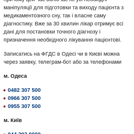
маніпуляції для підготовки та виходу пацієнта з
Дієтологія
медикаментозного сну, так і власне саму
Ендокринологія
діагностику. Вже за 30 хвилин лікар отримує всі
дані для постановки точного діагнозу і
Кардіологія
призначення необхідного лікування пацієнтові.
Мамологія
Записатись на ФГДС в Одесі чи в Києві можна
Медична психологія
через заявку, телеграм-бот або за телефонами
Неврологія
м. Одеса
Онкологічне відділлення
0482 307 500
Оториноларингологія
0966 307 500
Офтальмологічне відділення
0955 307 500
Проктологія
м. Київ
Пульмонологія