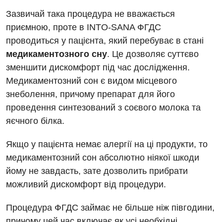
Відгуки
Рентгенографія
Зазвичай така процедура не вважається
приємною, проте в INTO-SANA ФГДС
Відео
УЗД
Декларування
проводиться у пацієнта, який перебуває в стані
медикаментозного сну
. Це дозволяє суттєво
Для дорослих
Національний скринінг здоров’я 40+
зменшити дискомфорт під час дослідження.
Акушерство і гінекологія
Медикаментозний сон є видом місцевого
Українська
знеболення, причому препарат для його
Алергологія, імунологія
Російська
проведення синтезований з соєвого молока та
Андрологія
яєчного білка.
Безоплатні послуги
Якщо у пацієнта немає алергії на ці продукти, то
Вакцинація
медикаментозний сон абсолютно ніякої шкоди
йому не завдасть, зате дозволить прибрати
Гастроентерологія
можливий дискомфорт від процедури.
Гематологія
Процедура ФГДС займає не більше ніж півгодини,
Дерматовенерологія
причому цей час включає як усі необхідні