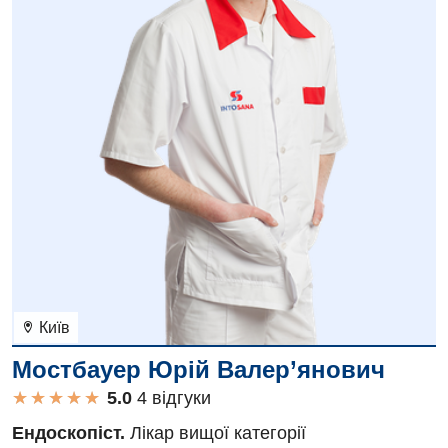
Дитяча ендокринологія
Дитяча кардіоревматологія
Дитяча неврологія
Дитяча ортопедія і травматологія
Дитяча оториноларингологія
Дитяча офтальмологія
Дитяча урологія
Дитяча хірургія
Київ
Педіатрія
Мостбауер Юрій Валер’янович
★
★
★
★
★
★
★
★
★
★
4 вiдгуки
Ендоскопіст.
Лікар вищої категорії