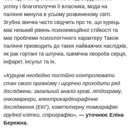
Для дорослих
Національний скринінг здоров’я 40+
успіху і благополуччя її власника, мода на
паління минула в усьому розвиненому світі.
Акушерство і гінекологія
Українська
Згубна звичка часто свідчить про те, що курець
Алергологія, імунологія
має низький рівень психоемоційної стійкості та
Російська
має проблеми психологічного характеру Також
Андрологія
паління призводить до таких найважчих наслідків,
Безоплатні послуги
як рак гортані та шлунка, ішемічна хвороба серця,
інфаркт, інсульт та ін.
Вакцинація
Гастроентерологія
«Курцеві необхідно постійно контролювати
стан свого організму і щорічно проходити ряд
Гематологія
досліджень: загальний аналіз крові, ліпідограму,
Дерматовенерологія
онкомаркери, електрокардіографічне
дослідження (ЕКГ), комп'ютерну томографію
Дієтологія
грудної клітки, спірографію»,
— уточнює Еліна
Ендокринологія
Бережна.