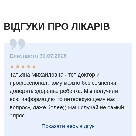
Дитяча неврологія
Дитяча ортопедія і травматологія
ВІДГУКИ ПРО ЛІКАРІВ
Дитяча оториноларингологія
Дитяча офтальмологія
Дитяча урологія
Елизавета 30.07.2026
Дитяча хірургія
★
★
★
★
★
★
★
★
★
★
Педіатрія
Татьяна Михайловна - тот доктор и
профессионал, кому можно без сомнения
доверить здоровье ребенка. Мы получили
всю информацию по интересующему нас
вопросу, даже более)) Наш случай не самый
" прос...
Показати весь відгук