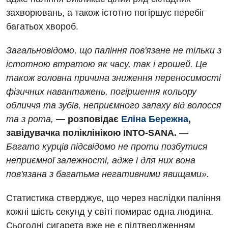
захворювань, а також істотно погіршує перебіг
багатьох хвороб.
Загальновідомо, що паління пов'язане не тільки з
істотною втратою як часу, так і грошей. Це
також головна причина зниження переносимості
Вакансії
фізичних навантажень, погіршення кольору
Заходи БПР
обличчя та зубів, неприємного запаху від волосся
Діагностика
та з рота,
— розповідає
Еліна Бережна
,
Інтернатура
Діагностичне відділення
завідувачка поліклінікою INTO-SANA.
—
Енциклопедія
Багато курців підсвідомо не проти позбутися
Ендоскопічне відділення
неприємної залежності, адже і для них вона
Програма лояльності
Інструментальна діагностика
пов'язана з багатьма негативними явищами».
Відгуки
Рентгенографія
Статистика стверджує, що через наслідки паління
Відео
УЗД
кожні шість секунд у світі помирає одна людина.
Декларування
Сьогодні сигарета вже не є підтвердженням