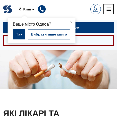
Київ
▲
×
Ваше місто
Одеса
?
Записатися на прийом
Так
Вибрати інше місто
Консультації -30%
ЯКІ ЛІКАРІ ТА