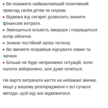
Ви покажете найважливіший позитивний
Урологія
приклад своїм дітям чи онукам.
Відмова від сигарет дозволить знизити
Фізіотерапія
фінансові витрати.
Хірургічне відділення
Зменшиться кількість зморшок і покращиться
колір обличчя.
Для дітей
Зникне постійний запах тютюну.
Ви зможете яскравіше відчувати смаки та
Дитяча алергологія
запахи.
Дитяча гастроентерологія
Більше не буде неприємних ситуацій, коли
палити заборонено, але дуже хочеться.
Дитяча гінекологія
Дитяча дерматовенерологія
Не варто витрачати життя на небажані звички,
якщо у вашому розпорядженні є всі сучасні
Дитяча ендокринологія
методи, щоб від них відмовитися.
Дитяча кардіоревматологія