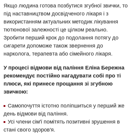
Кардіологія
Якщо людина готова позбутися згубної звички, то
під наставництвом досвідченого лікаря і з
Мамологія
використанням актуальних методик лікування
Медична психологія
тютюнової залежності це цілком реально.
Зробити перший крок до подолання потягу до
Неврологія
сигарети допоможе також звернення до
Онкологічне відділлення
нарколога, терапевта або сімейного лікаря.
Оториноларингологія
У процесі відмови від паління Еліна Бережна
Офтальмологічне відділення
рекомендує постійно нагадувати собі про ті
плюси, які принесе прощання зі згубною
Проктологія
звичкою:
Пульмонологія
Самопочуття істотно поліпшиться у перший же
Ревматологія
день відмови від паління.
Терапія
Усі члени сім'ї помітять позитивні зрушення в
стані свого здоров'я.
Травматологія і ортопедія