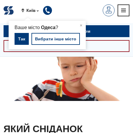
Київ
▲
×
Ваше місто
Одеса
?
Записатися на прийом
Так
Вибрати інше місто
Консультації -30%
ЯКИЙ СНІДАНОК