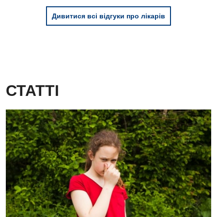
Дитяча алергологія
Дивитися всі відгуки про лікарів
Дитяча гастроентерологія
Дитяча гінекологія
Дитяча дерматовенерологія
СТАТТІ
Дитяча ендокринологія
Дитяча кардіоревматологія
Дитяча неврологія
Дитяча ортопедія і травматологія
Дитяча оториноларингологія
Дитяча офтальмологія
Дитяча урологія