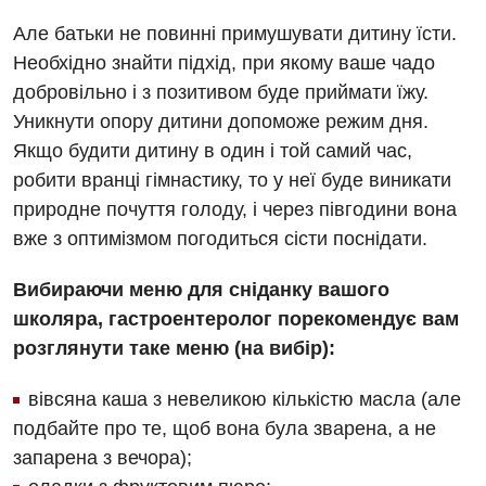
Заходи БПР
Діагностика
Але батьки не повинні примушувати дитину їсти.
Необхідно знайти підхід, при якому ваше чадо
Інтернатура
Діагностичне відділення
добровільно і з позитивом буде приймати їжу.
Енциклопедія
Ендоскопічне відділення
Уникнути опору дитини допоможе режим дня.
Програма лояльності
Якщо будити дитину в один і той самий час,
Інструментальна діагностика
робити вранці гімнастику, то у неї буде виникати
Відгуки
Рентгенографія
природне почуття голоду, і через півгодини вона
Відео
вже з оптимізмом погодиться сісти поснідати.
УЗД
Декларування
Вибираючи меню для сніданку вашого
Для дорослих
Національний скринінг здоров’я 40+
школяра, гастроентеролог порекомендує вам
Акушерство і гінекологія
розглянути таке меню (на вибір):
Українська
Алергологія, імунологія
вівсяна каша з невеликою кількістю масла (але
Російська
подбайте про те, щоб вона була зварена, а не
Андрологія
запарена з вечора);
Безоплатні послуги