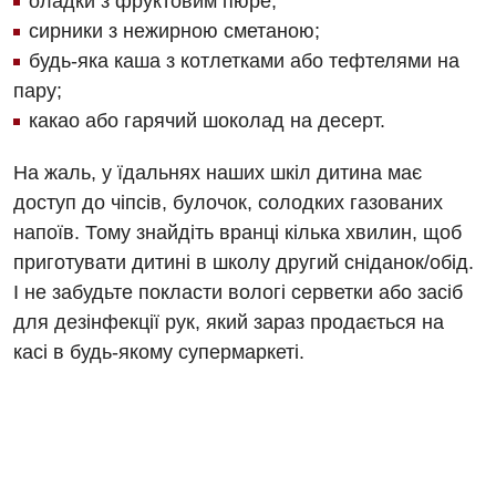
оладки з фруктовим пюре;
Вакцинація
сирники з нежирною сметаною;
будь-яка каша з котлетками або тефтелями на
Гастроентерологія
пару;
Гематологія
какао або гарячий шоколад на десерт.
Дерматовенерологія
На жаль, у їдальнях наших шкіл дитина має
доступ до чіпсів, булочок, солодких газованих
Дієтологія
напоїв. Тому знайдіть вранці кілька хвилин, щоб
Ендокринологія
приготувати дитині в школу другий сніданок/обід.
І не забудьте покласти вологі серветки або засіб
Кардіологія
для дезінфекції рук, який зараз продається на
Мамологія
касі в будь-якому супермаркеті.
Медична психологія
Неврологія
Онкологічне відділлення