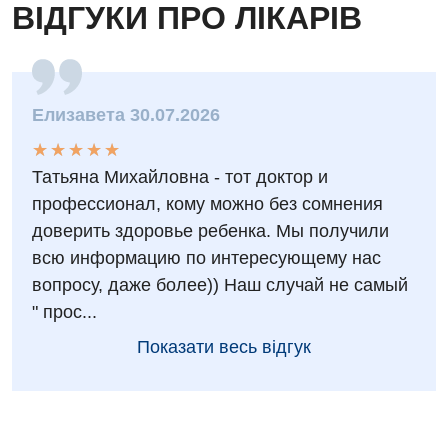
ВІДГУКИ ПРО ЛІКАРІВ
Оториноларингологія
Офтальмологічне відділення
Проктологія
Елизавета 30.07.2026
Пульмонологія
★
★
★
★
★
★
★
★
★
★
Татьяна Михайловна - тот доктор и
Ревматологія
профессионал, кому можно без сомнения
Терапія
доверить здоровье ребенка. Мы получили
всю информацию по интересующему нас
Травматологія і ортопедія
вопросу, даже более)) Наш случай не самый
Урологія
" прос...
Фізіотерапія
Показати весь відгук
Хірургічне відділення
Для дітей