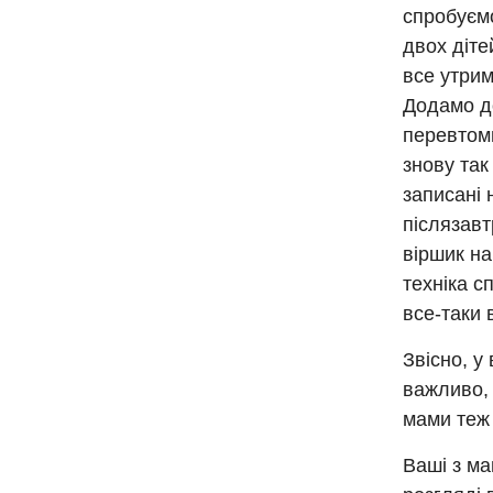
спробуємо
двох діте
все утрим
Додамо до
перевтоми
знову так
записані 
післязавт
віршик на
техніка с
все-таки 
Звісно, у
важливо, 
мами теж 
Ваші з м