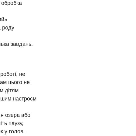
й обробка
ий»
а роду
лька завдань.
роботі, не
вам цього не
їм дітям
рошим настроєм
ля озера або
іть паузу,
 у голові.