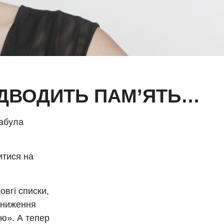
ПІДВОДИТЬ ПАМ’ЯТЬ…
забула
итися на
овгі списки,
 зниження
тю». А тепер