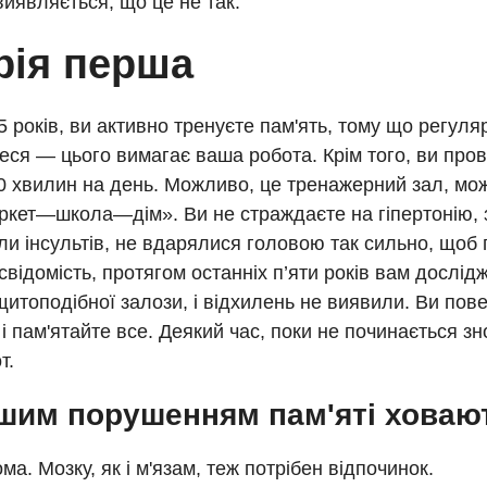
виявляється, що це не так.
рія перша
 років, ви активно тренуєте пам'ять, тому що регул
еся — цього вимагає ваша робота. Крім того, ви пров
0 хвилин на день. Можливо, це тренажерний зал, мо
кет—школа—дім». Ви не страждаєте на гіпертонію, з
и інсультів, не вдарялися головою так сильно, щоб
свідомість, протягом останніх п’яти років вам дослід
итоподібної залози, і відхилень не виявили. Ви пове
 і пам'ятайте все. Деякий час, поки не починається з
т.
шим порушенням пам'яті ховаю
а. Мозку, як і м'язам, теж потрібен відпочинок.