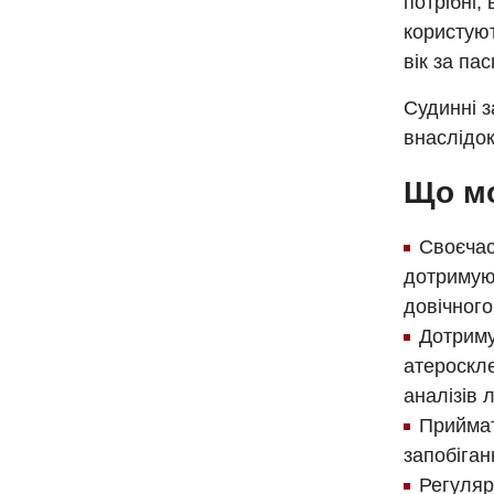
потрібні,
користуют
вік за па
Судинні з
внаслідок
Що мо
Своєчас
дотримую
довічного
Дотриму
атероскле
аналізів л
Приймат
запобіган
Регуляр