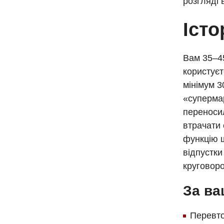
розгляді 
Істо
Вам 35–45
користуєт
мінімум 3
«супермар
переносил
втрачати 
функцію щ
відпустки
круговоро
За ва
Перевтом