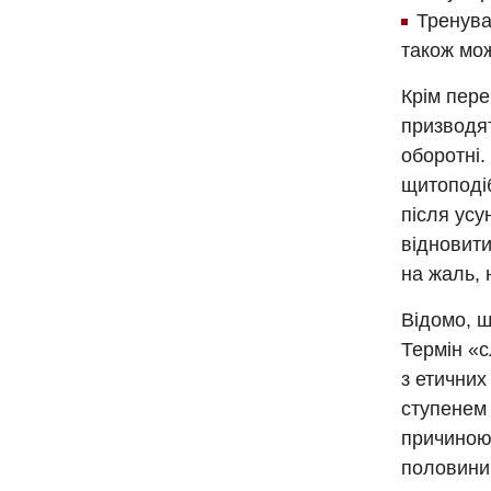
Тренува
також мож
Крім пере
призводят
оборотні.
щитоподіб
після усу
відновити
на жаль, н
Відомо, щ
Термін «
з етичних
ступенем 
причиною 
половини 