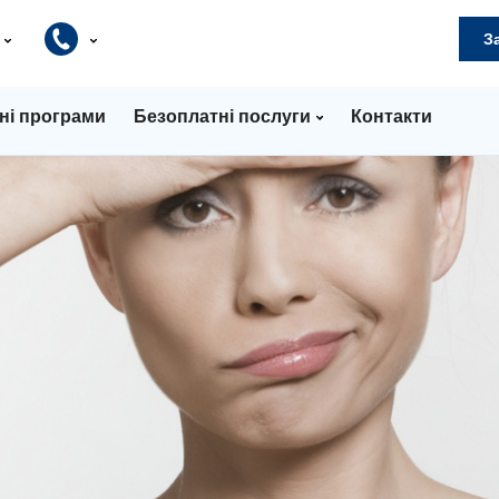
и
З
ні програми
Безоплатні послуги
Контакти