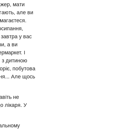
джер, мати
гають, але ви
амагаєтеся.
осипання,
 завтра у вас
и, а ви
рмаркет. І
и з дитиною
оріє, побутова
ня... Але щось
авіть не
о лікаря. У
тальному