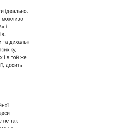
ти ідеально.
 а можливо
» і
ів.
и та дихальні
сихіку,
 і в той же
ї, досить
йної
цеси
е не так