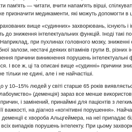
ти пам'ять — читати, вчити напам'ять вірші, спілкуват
е призначити медикаменти, які можуть допомогти в ц
рахованих вище «судинних» захворювань, існують і ін
ь до зниження інтелектуальних функцій. Іноді такі 
 Наприклад, при пухлинах головного мозку, зниженні 
ної залози, нестачі деяких вітамінів групи В, різних і
нення причини виникнення порушень інтелектуальні 
ся. І все ж, ці та описані вище «судинні» причини зни
е тільки не єдині, але і не найчастіші.
о у 10–15% людей у світі старше 65 років виявляєть
слабоумство» (деменція) зараз все менше використов
 причин, і замінений, принаймні для пацієнтів з легки
її важкості, на діагноз «когнітивні порушення». Найч
деменції є хвороба Альцгеймера, на неї припадає б
всіх випадків порушень інтелекту. При цьому захвор