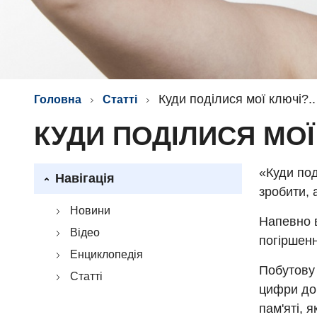
Куди поділися мої ключі?.
Головна
Статті
КУДИ ПОДІЛИСЯ МОЇ
«Куди под
Навігація
зробити, 
Новини
Напевно в
Відео
погіршенн
Енциклопедія
Побутову 
Статті
цифри до 
пам'яті, 