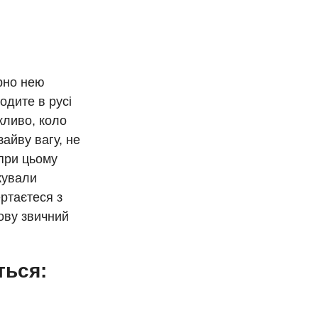
ярно нею
одите в русі
жливо, коло
айву вагу, не
 при цьому
жували
ртаєтеся з
нову звичний
ться: