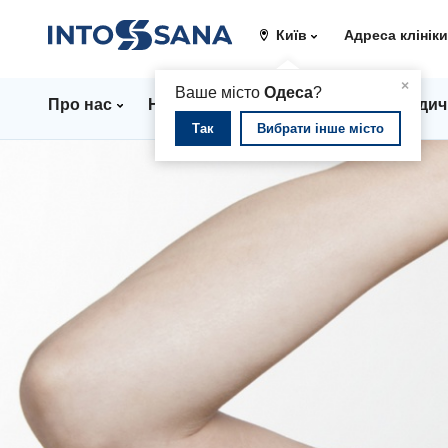
Київ
Адреса клінік
▲
×
Ваше місто
Одеса
?
Про нас
Напрямки
Ціни
Лікарі
Медич
Так
Вибрати інше місто