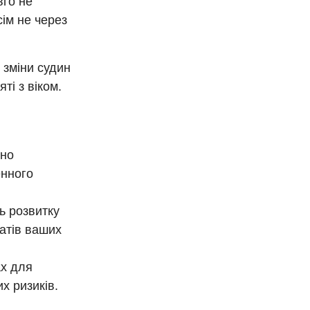
вго не
сім не через
, зміни судин
ті з віком.
ьно
енного
ь розвитку
татів ваших
ах для
х ризиків.