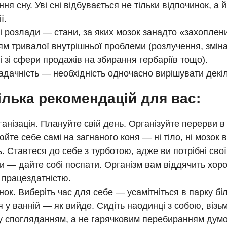
ня сну. Уві сні відбувається не тільки відпочинок, а 
ї.
і розлади — стани, за яких мозок занадто «захоплен
м тривалої внутрішньої проблеми (розлучення, змін
і зі сфери продажів на збирання гербаріїв тощо).
адачність — необхідність одночасно вирішувати декі
ілька рекомендацій для вас:
анізація. Плануйте свій день. Організуйте перерви в 
йте себе самі на загнаного коня — ні тіло, ні мозок 
. Ставтеся до себе з турботою, адже ви потрібні сво
и — дайте собі поспати. Організм вам віддячить хо
 працездатністю.
нок. Виберіть час для себе — усамітніться в парку бі
я у ванній — як вийде. Сидіть наодинці з собою, візьм
 спогляданням, а не гарячковим перебиранням думок