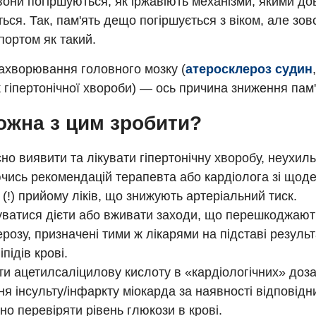
 вони погіршуються, як іржавіють механізми, якими до
ься. Так, пам'ять дещо погіршується з віком, але зов
спортом як такий.
ахворювання головного мозку (
атеросклероз судин
 гіпертонічної хвороби) — ось причина зниження пам'я
жна з цим зробити?
но виявити та лікувати гіпертонічну хворобу, неухил
чись рекомендацій терапевта або кардіолога зі щод
 (!) прийому ліків, що знижують артеріальний тиск.
ватися дієти або вживати заходи, що перешкоджают
розу, призначені тими ж лікарями на підставі резуль
іпідів крові.
и ацетилсаліцилову кислоту в «кардіологічних» доз
ня інсульту/інфаркту міокарда за наявності відповідни
но перевіряти рівень глюкози в крові.