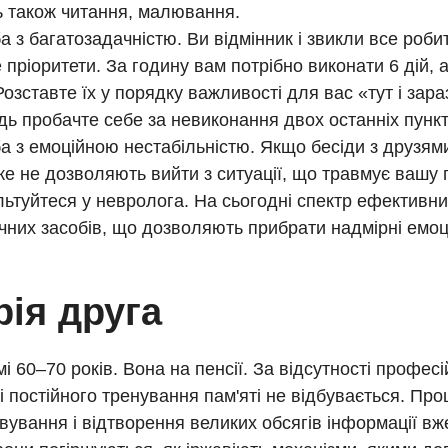
ь також читання, малювання.
а з багатозадачністю. Ви відмінник і звикли все роби
 пріоритети. За годину вам потрібно виконати 6 дій,
 Розставте їх у порядку важливості для вас «тут і зараз
дь пробачте себе за невиконання двох останніх пункт
а з емоційною нестабільністю. Якщо бесіди з друзям
е не дозволяють вийти з ситуації, що травмує вашу п
ьтуйтеся у невролога. На сьогодні спектр ефективних
чних засобів, що дозволяють прибрати надмірні емоці
рія друга
і 60–70 років. Вона на пенсії. За відсутності професі
і постійного тренування пам'яті не відбувається. Про
вування і відтворення великих обсягів інформації вж