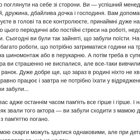
 поглянути на себе зі сторони. Ви — успішний мене
й, дружина, дбайлива дочка і господиня. Вам допома
уєте в голові та все контролюєте, принаймні дуже н
 цього періодичні або постійні стреси на роботі, нед
. Сьогодні ви були так зайняті, що забули поїсти. На
 багато роботи, що потрібно затриматися години на тр
на шиномонтаж або в перукарню. А потім треба в супе
ра ви страшенно не виспалися, але все-таки вивчил
 ранок. Дуже добре ще, що зараз в родині ніхто не хв
правно працює і завтра не потрібно їхати у відряджен
ви забули...
 вас адже останнім часом пам'ять все гірше і гірше. І н
як звали того актора — ви забули сходити з мамою д
з пам'яттю погано.
амою скарги можуть здатися однаковими, але при де