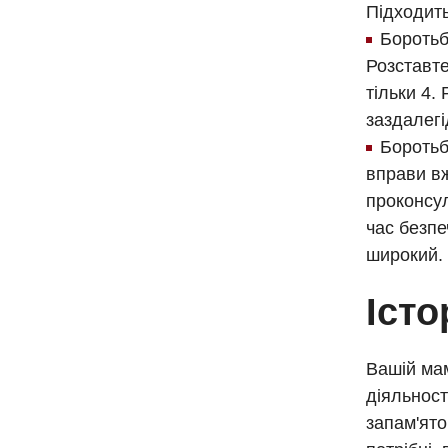
Підходит
Боротьб
Розставте
тільки 4.
заздалегі
Боротьб
вправи вж
проконсул
час безпе
широкий.
Істо
Вашій мам
діяльност
запам'ято