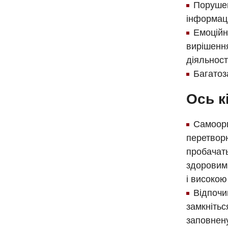
Порушен
інформаці
Емоційн
вирішення
діяльност
Багатоз
Ось к
Самоорг
перетворю
пробачать
здоровим
і високою
Відпочи
замкнітьс
заповнену