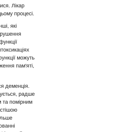
ися. Лікар
ьому процесі.
ші, які
порушення
функції
нтоксикаціях
функції можуть
ження пам'яті,
ся деменція.
ується, радше
м та помірним
астішою
ільше
юванні