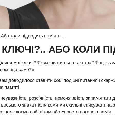
. Або коли підводить пам’ять…
 КЛЮЧІ?.. АБО КОЛИ 
ілися мої ключі? Як же звати цього актора? Я щось 
а ось що саме?»
ам доводилося ставити собі подібні питання і скарж
я пам'яті.
неуважність, розсіяність, неможливість запам'ятати д
восьмого знака після коми ми схильні списувати на
яке пояснюємо собі віком або «просто поганою пам'ят