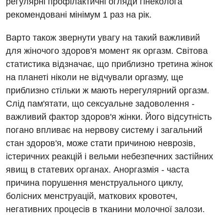
регулярні профілактичні огляди гінеколога
Травматологія і ортопедія
рекомендовані мінімум 1 раз на рік.
Урологія
Варто також звернути увагу на такий важливий
Фізіотерапія
для жіночого здоров'я момент як оргазм. Світова
Хірургічне відділення
статистика відзначає, що приблизно третина жінок
на планеті ніколи не відчували оргазму, ще
Для дітей
приблизно стільки ж мають нерегулярний оргазм.
Слід пам'ятати, що сексуальне задоволення -
Дитяча алергологія
важливий фактор здоров'я жінки. Його відсутність
Дитяча гастроентерологія
погано впливає на нервову систему і загальний
стан здоров'я, може стати причиною неврозів,
Дитяча гінекологія
істеричних реакцій і вельми небезпечних застійних
Дитяча дерматовенерологія
явищ в статевих органах. Аноргазмія - часта
причина порушення менструального циклу,
Дитяча ендокринологія
болісних менструацій, маткових кровотеч,
Дитяча кардіоревматологія
негативних процесів в тканини молочної залози.