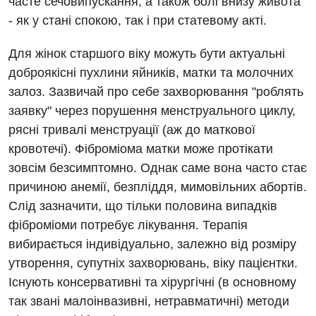
часте сечовипускання, а також болі внизу живота
Для дорослих
Національний скринінг здоров’я 40+
- як у стані спокою, так і при статевому акті.
Акушерство і гінекологія
Для жінок старшого віку можуть бути актуальні
Українська
доброякісні пухлини яйників, матки та молочних
Алергологія, імунологія
Російська
залоз. Зазвичай про себе захворювання "роблять
Андрологія
заявку" через порушення менструального циклу,
Безоплатні послуги
рясні тривалі менструації (аж до маткової
кровотечі). Фіброміома матки може протікати
Вакцинація
зовсім безсимптомно. Однак саме вона часто стає
Гастроентерологія
причиною анемії, безпліддя, мимовільних абортів.
Слід зазначити, що тільки половина випадків
Гематологія
фіброміоми потребує лікування. Терапія
Дерматовенерологія
вибирається індивідуально, залежно від розміру
утворення, супутніх захворювань, віку пацієнтки.
Дієтологія
Існують консервативні та хірургічні (в основному
Ендокринологія
так звані малоінвазивні, нетравматичні) методи