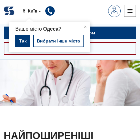
Київ
▲
×
Ваше місто
Одеса
?
Записатися на прийом
Так
Вибрати інше місто
Консультації -30%
НАЙПОШИРЕНІШІ