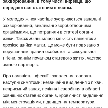
захворювання, в тому числі інфекції, що
передаються статевим шляхом.
У молодих жінок частіше зустрічаються запальні
захворювання, викликані хвороботворними
організмами, що потрапили в статеві органи
жінки. Також збільшилася кількість пацієнток з
Вакансії
ерозією шийки матки. Це може бути пов'язано з
порушенням правил особистої та сексуальної
Заходи БПР
Діагностика
гігієни, раннім початком статевого життя, частою
Інтернатура
Діагностичне відділення
зміною партнерів.
Енциклопедія
Ендоскопічне відділення
Про наявність інфекції і запалення говорять
Програма лояльності
Інструментальна діагностика
наступні симптоми: незвичайні виділення з піхви,
неприємний запах, печіння і свербіння в області
Відгуки
Рентгенографія
зовнішніх статевих органів, кров'янисті виділення
Відео
УЗД
між менструаціями, підвищення температури,
Декларування