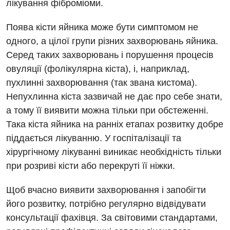
лікування фіброміоми.
Кардіологія
Поява кісти яйника може бути симптомом не
Мамологія
одного, а цілої групи різних захворювань яйника.
Медична психологія
Серед таких захворювань і порушення процесів
овуляції (фолікулярна кіста), і, наприклад,
Неврологія
пухлинні захворювання (так звана кистома).
Онкологічне відділлення
Непухлинна кіста зазвичай не дає про себе знати,
а тому її виявити можна тільки при обстеженні.
Оториноларингологія
Така кіста яйника на ранніх етапах розвитку добре
Офтальмологічне відділення
піддається лікуванню. У госпіталізації та
Проктологія
хірургічному лікуванні виникає необхідність тільки
при розриві кісти або перекруті її ніжки.
Пульмонологія
Щоб вчасно виявити захворювання і запобігти
Ревматологія
його розвитку, потрібно регулярно відвідувати
Терапія
консультації фахівця. За світовими стандартами,