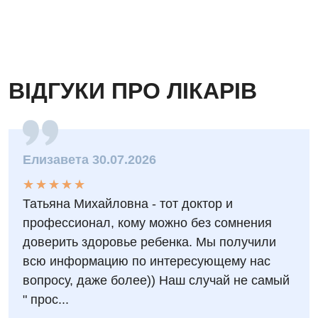
Дитяча неврологія
Дитяча ортопедія і травматологія
Дитяча оториноларингологія
ВІДГУКИ ПРО ЛІКАРІВ
Дитяча офтальмологія
Дитяча урологія
Дитяча хірургія
Елизавета 30.07.2026
Педіатрія
★
★
★
★
★
★
★
★
★
★
Татьяна Михайловна - тот доктор и
профессионал, кому можно без сомнения
доверить здоровье ребенка. Мы получили
всю информацию по интересующему нас
вопросу, даже более)) Наш случай не самый
" прос...