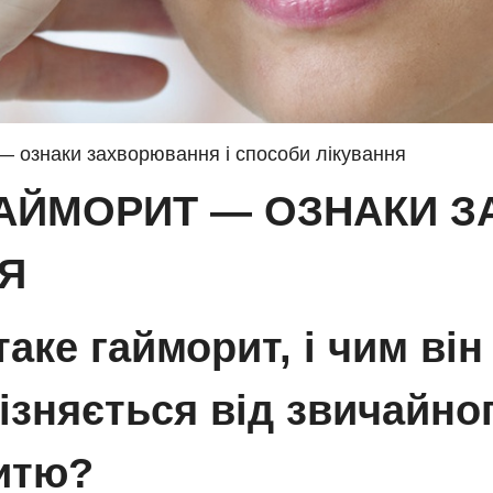
 — ознаки захворювання і способи лікування
ГАЙМОРИТ — ОЗНАКИ З
Я
аке гайморит, і чим він
ізняється від звичайно
итю?