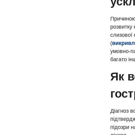
уск
Причиною 
розвитку 
слизової 
(
викривл
умовно-па
багато ін
Як 
гос
Діагноз в
підтвердж
підозри н