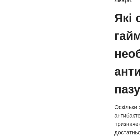
лікаря.
Які 
гайм
нео
анти
паз
Оскільки 
антибакте
призначен
достатньо