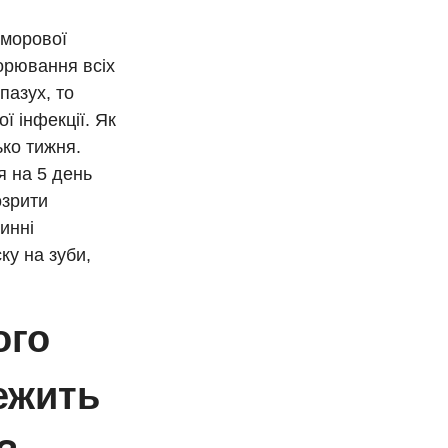
йморової
ворювання всіх
пазух, то
ї інфекції. Як
ько тижня.
я на 5 день
озрити
инні
ку на зуби,
ого
ежить