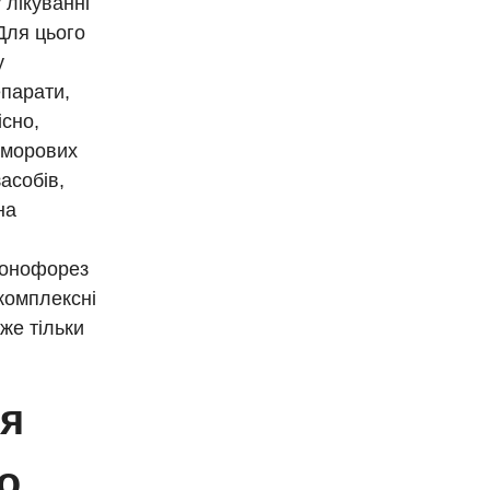
лікуванні
Для цього
у
епарати,
існо,
айморових
асобів,
на
(фонофорез
 комплексні
же тільки
ня
о