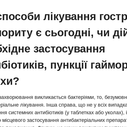
способи лікування гост
ориту є сьогодні, чи ді
бхідне застосування
біотиків, пункції гаймо
ухи?
захворювання викликається бактеріями, то, безумовн
ріальне лікування. Інша справа, що не у всіх випадк
ня системних антибіотиків (у таблетках або уколах), 
 місцевого застосування антибактеріальних препарат