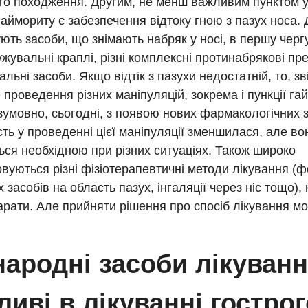
го походження. Другим, не менш важливим пунктом у 
гаймориту є забезпечення відтоку гною з пазух носа. 
ють засоби, що знімають набряк у носі, в першу черг
жувальні краплі, різні комплексні протинабрякові пр
альні засоби. Якщо відтік з пазухи недостатній, то, зв
 проведення різних маніпуляцій, зокрема і пункції г
зумовно, сьогодні, з появою нових фармакологічних з
сть у проведенні цієї маніпуляції зменшилася, але во
ся необхідною при різних ситуаціях. Також широко
вуються різні фізіотерапевтичні методи лікування 
х засобів на область пазух, інгаляції через ніс тощо),
рати. Але прийняти рішення про спосіб лікування мо
народні засоби лікуван
иві в лікуванні гострог