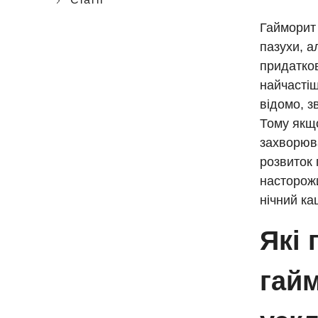
Гайморит
пазухи, а
придатков
найчастіш
відомо, з
Тому якщо
захворюва
розвиток 
насторожи
нічний ка
Які 
гайм