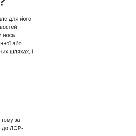
?
але для його
ивостей
и носа
енної або
них шляхах, і
 тому за
я до ЛОР-