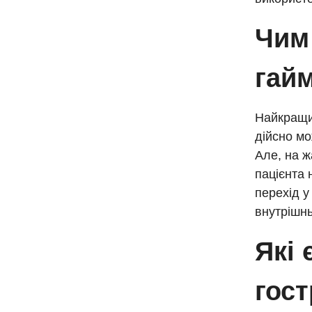
Чим
гай
Найкращи
дійсно мо
Але, на ж
пацієнта 
перехід у
внутрішн
Які 
гост