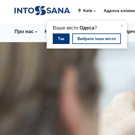
Київ
Адреса клінік
▲
×
Ваше місто
Одеса
?
Про нас
Напрямки
Ціни
Лікарі
Медич
Так
Вибрати інше місто