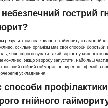
 небезпечний гострий г
морит?
м результатом нелікованого гаймориту є самостійне
жливо, оскільки організм має свої способи боротьби 
аль, чітко спрогнозувати такий варіант у кожного кон
неможливо. Якщо хворобу запустити, найбільш части
 хронічний гнійний гайморит, поширення інфекції в орб
ьочерепні ускладнення.
є способи профілактики
рого гнійного гайморит