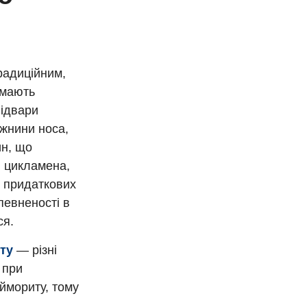
радиційним,
 мають
відвари
жнини носа,
ин, що
я цикламена,
і придаткових
певненості в
ся.
ту
— різні
 при
аймориту, тому