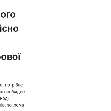
рого
йсно
рової
о, потрібне
ах необхідне
іноді
ів, зокрема