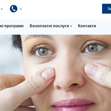
и
З
ні програми
Безоплатні послуги
Контакти