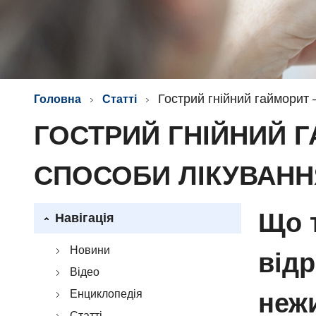
Гострий гнійний гайморит
Головна
Статті
ГОСТРИЙ ГНІЙНИЙ 
СПОСОБИ ЛІКУВАНН
Що т
Навігація
Новини
відр
Відео
Енциклопедія
неж
Статті