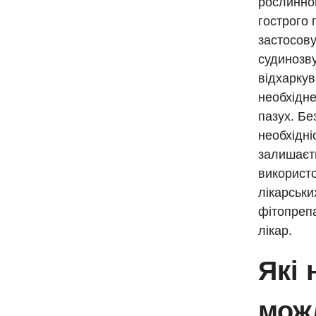
рослинно
гострого 
застосову
судинозву
відхаркув
необхідне
пазух. Бе
необхідні
залишаєть
використо
лікарськи
фітопрепа
лікар.
Які 
можл