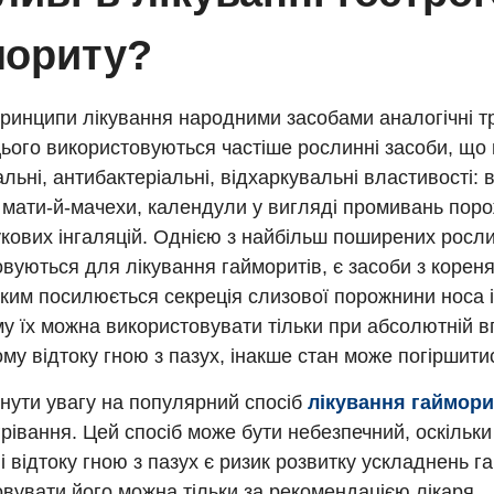
мориту?
ринципи лікування народними засобами аналогічні т
ього використовуються частіше рослинні засоби, що
льні, антибактеріальні, відхаркувальні властивості: 
 мати-й-мачехи, календули у вигляді промивань поро
кових інгаляцій. Однією з найбільш поширених росл
вуються для лікування гайморитів, є засоби з корен
ким посилюється секреція слизової порожнини носа 
му їх можна використовувати тільки при абсолютній в
му відтоку гною з пазух, інакше стан може погіршити
нути увагу на популярний спосіб
лікування гаймори
рівання. Цей спосіб може бути небезпечний, оскільки
 відтоку гною з пазух є ризик розвитку ускладнень г
вувати його можна тільки за рекомендацією лікаря.