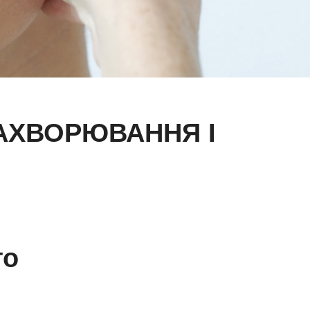
АХВОРЮВАННЯ І
го