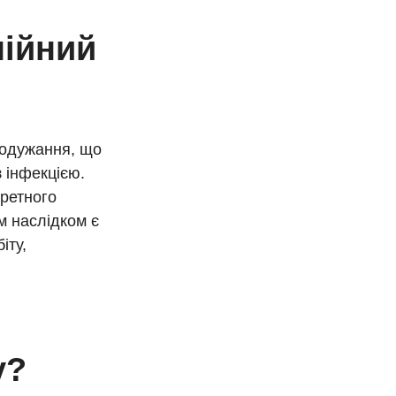
нійний
 одужання, що
з інфекцією.
кретного
м наслідком є
іту,
у?