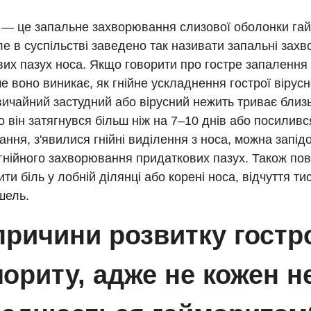
 — це запальне захворювання слизової оболонки га
ле в суспільстві заведено так називати запальні зах
их пазух носа. Якщо говорити про гостре запалення 
е воно виникає, як гнійне ускладнення гострої вірусно
вичайний застудний або вірусний нежить триває близ
 він затягнувся більш ніж на 7–10 днів або посиливс
ння, з'явилися гнійні виділення з носа, можна запід
гнійного захворювання придаткових пазух. Також пов
ти біль у лобній ділянці або корені носа, відчуття тис
шель.
причини розвитку гостр
ориту, адже не кожен н