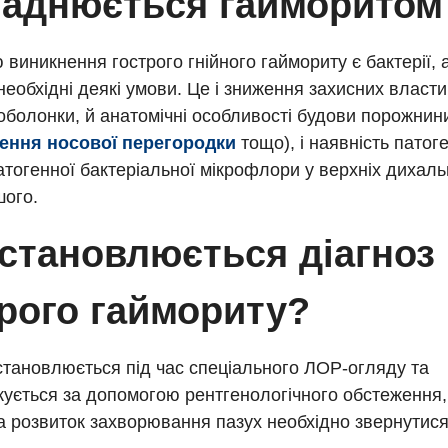
ладнюється гайморитом
виникнення гострого гнійного гаймориту є бактерії, 
необхідні деякі умови. Це і зниження захисних власт
оболонки, й анатомічні особливості будови порожнин
ення носової перегородки
тощо), і наявність патог
тогенної бактеріальної мікрофлори у верхніх дихаль
шого.
встановлюється діагноз
трого гаймориту?
становлюється під час спеціального ЛОР-огляду та
ується за допомогою рентгенологічного обстеження,
а розвиток захворювання пазух необхідно звернутис