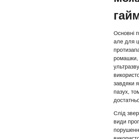
гай
Основні п
але для ц
протизапа
ромашки,
ультразву
використо
завдяки я
пазух, то
достатньо
Слід звер
види прог
порушенні
використо