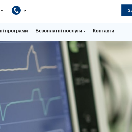
и
З
ні програми
Безоплатні послуги
Контакти