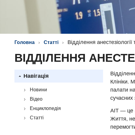
Відділення анестезіології 
Головна
Статті
ВІДДІЛЕННЯ АНЕСТЕЗ
Відділенн
Навігація
Клініки. 
палати на
Новини
сучасних 
Відео
Енциклопедія
АІТ — це 
Статті
Життя, не
перемогт