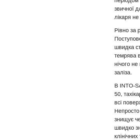
періодом 
звичної д
лікаря не
Рівно за 
Поступово
швидка ст
темрява в
нічого не
заліза.
В INTO-SA
50, тахік
всі повер
Непросто 
знищує че
швидко зн
клінічних