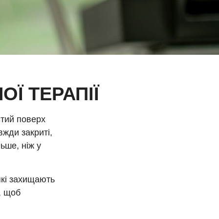
ОЇ ТЕРАПІЇ
стий поверх
вжди закриті,
ьше, ніж у
 які захищають
, щоб