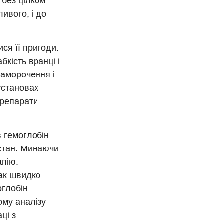
 без цілком
ивого, і до
ися її пригоди.
кість вранці і
паморочення і
установах
 препарати
в гемоглобін
 стан. Минаючи
апію.
так швидко
оглобін
ому аналізу
ці з