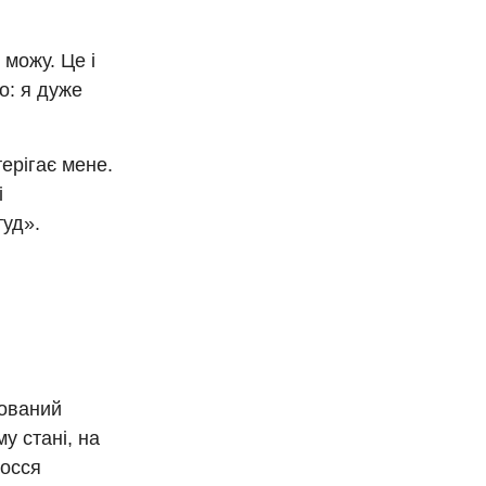
можу. Це і
но: я дуже
ерігає мене.
і
туд».
хований
у стані, на
лосся