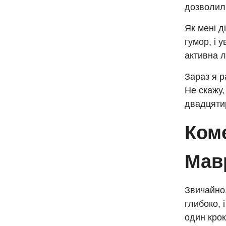
дозволили
Як мені д
гумор, і 
активна 
Зараз я р
Не скажу,
двадцятир
Ком
Мав
Звичайно,
глибоко, 
один крок