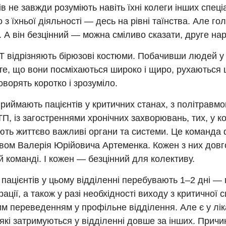
ів не завжди розуміють навіть їхні колеги інших спец
 з їхньої діяльності — десь на рівні таїнства. Але г
. А він безцінний — можна сміливо сказати, друге на
ІТ відрізняють бірюзові костюми. Побачивши людей у
те, що вони посміхаються широко і щиро, рухаються 
оворять коротко і зрозуміло.
риймають пацієнтів у критичних станах, з політравмо
П, із загостреннями хронічних захворювань, тих, у к
ть життєво важливі органи та системи. Це команда ф
твом Валерія Юрійовича Артеменка. Кожен з них довг
ій команді. І кожен — безцінний для колективу.
 пацієнтів у цьому відділенні перебувають 1–2 дні —
ації, а також у разі необхідності виходу з критичної с
 переведенням у профільне відділення. Але є у лік
 які затримуються у відділенні довше за інших. Причи