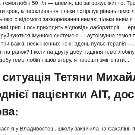
 гемоглобін 50 г/л — анемія, що загрожує життю. Тр
и кров, а переливання тільки погіршує рівень гемогл
ь-якого відомого захворювання немає: тільки анемія 
ий грип. І ось приходить відповідь лабораторії — е
 руйнуються імунною системою — аутоімунна гемоліти
три важкі, нескінченних ночі: вдень пульс-терапія —
н на ранок? І коли на другу добу падіння гемоглобіну
добу гемоглобін пішов вгору, я нарешті зміг спати...
 ситуація Тетяни Михай
днієї пацієнтки АІТ, до
ова:
ся я у Владивостоці, школу закінчила на Сахаліні, 