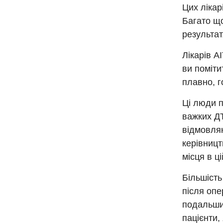
Цих лікар
Багато що
результат
Лікарів А
ви поміти
плавно, г
Ці люди п
важких ДТ
відмовляю
керівниц
місця в ц
Більшість
після опер
подальшим
пацієнти,