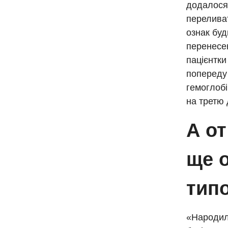
додалося:
переливат
ознак буд
перенесен
пацієнтки
попереду 
гемоглобі
на третю 
А от
ще о
тип
«Народила