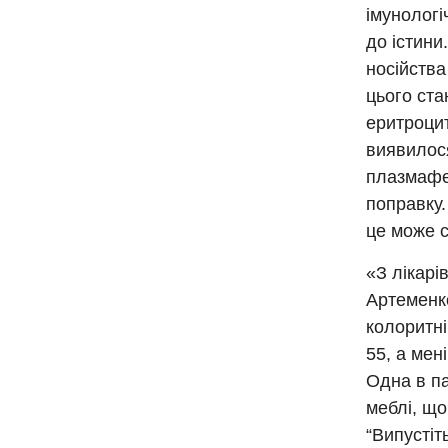
імунологі
до істини
носійства
цього ста
еритроцит
виявилося
плазмафер
поправку
це може с
«З лікарі
Артеменк
колоритні
55, а мені
Одна в па
меблі, що
“Випустіт