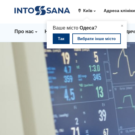
Київ
Адреса клінік
▲
×
Ваше місто
Одеса
?
Про нас
Напрямки
Ціни
Лікарі
Медич
Так
Вибрати інше місто