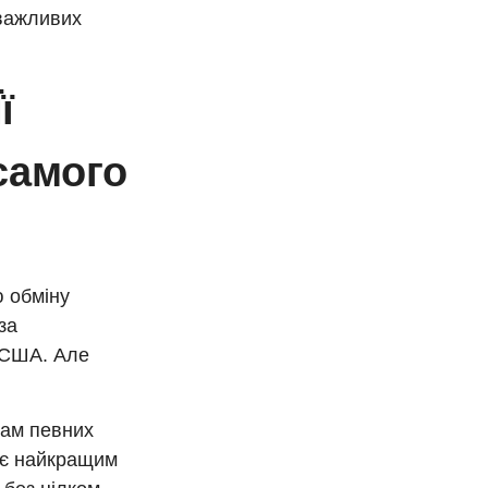
 важливих
ї
самого
ю обміну
за
в США. Але
там певних
жає найкращим