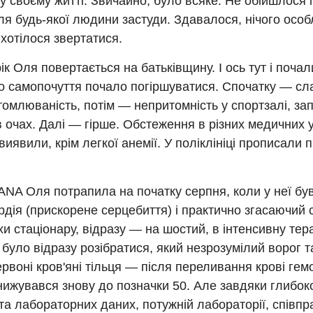
у своєму житті. Звичайно, було всяке. Не обійшлося і
ля будь-якої людини застуди. Здавалося, нічого особл
 хотілося звертатися.
рік Оля повертається на батьківщину. І ось тут і почал
 самопочуття почало погіршуватися. Спочатку — слаб
омлюваність, потім — непритомність у спортзалі, за
 очах. Далі — гірше. Обстеження в різних медичних 
 виявили, крім легкої анемії. У поліклініці прописали
NA Оля потрапила на початку серпня, коли у неї бу
ардія (прискорене серцебиття) і практично згасаючий
хи стаціонару, відразу — на шостий, в інтенсивну тер
було відразу розібратися, який незрозумілий ворог 
рвоні кров'яні тільця — після переливання крові гем
ижувався знову до позначки 50. Але завдяки глибок
 та лабораторних даних, потужній лабораторії, співпра