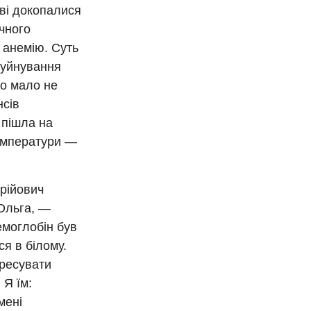
ові докопалися
ічного
 анемію. Суть
руйнування
но мало не
нсів
а пішла на
температури —
Юрійович
Ольга, —
емоглобін був
ся в білому.
ересувати
 Я їм:
мені