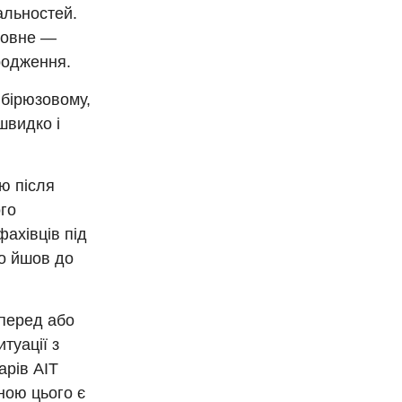
іальностей.
оловне —
родження.
 бірюзовому,
швидко і
ю після
ого
ахівців під
о йшов до
 перед або
итуації з
арів АІТ
ною цього є