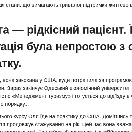
кі стани, що вимагають тривалої підтримки життєво
а — рідкісний пацієнт. Ї
ація була непростою з 
тку.
к, вона закохана у США, куди потрапила за програмо
и. Зараз закінчує Одеський економічний університет 
істю «Менеджмент туризму» і готується до від'їзду 
о порядку...
тього курсу Оля їде на практику до США. Домігшись 
Оля продовжує стажування на рік. Цей час вона вва