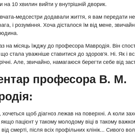
 на 10 хвилин вийти у внутрішній дворик.
івчата-медсестри додавали життя, я вам передати не 
увага, і розуміння. Хоча дісталося їм від мене, звичай
людина.
аз на місяць їжджу до професора Мавродія. Він спост
 що стала уважніше ставитися до здоров'я. Ні. Як і вс
ічні. Але, звичайно, намагаюся берегти себе від зас
ентар професора В. М.
родія:
 хочеться щоб діагноз лежав на поверхні. А коли за
і якщо пацієнт у такому молодому віці в такому важком
 від смерті, після всіх профільних клінік... Сивого во