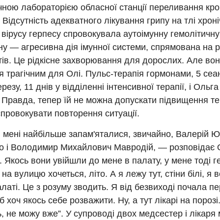
чною лабораторією обласної станції переливання кр
. Відсутність адекватного лікування грипу на тлі хрон
 вірусу герпесу спровокувала аутоімунну гемолітичну
ну — агресивна дія імунної системи, спрямована на 
ів. Це рідкісне захворювання для дорослих. Але во
 трагічним для Олі. Пульс-терапія гормонами, 5 сеа
езу, 11 днів у відділенні інтенсивної терапії, і Ольг
. Правда, тепер їй не можна допускати підвищення 
провокувати повторення ситуації.
в мені найбільше запам'яталися, звичайно, Валерій 
о і Володимир Михайлович Мавродій, — розповідає 
. Якось вони увійшли до мене в палату, у мене тоді г
 на вулицю хочеться, літо. А я лежу тут, стіни білі, я в
латі. Це з розуму зводить. Я від безвиході почала п
б хоч якось себе розважити. Ну, а тут лікарі на порозі.
ь, не можу вже”. У супроводі двох медсестер і лікаря 