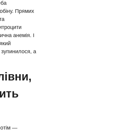
еба
обіну. Прямих
та
ритроцити
чна анемія. І
 який
 зупинилося, а
лівни,
сить
потім —