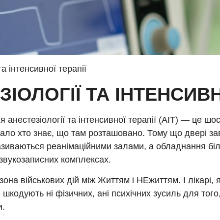
та інтенсивної терапії
ІОЛОГІЇ ТА ІНТЕНСИВН
я анестезіології та інтенсивної терапії (АІТ) — це шо
Мало хто знає, що там розташовано. Тому що двері за
зиваються реанімаційними залами, а обладнання біл
звукозаписних комплексах.
зона військових дій між Життям і НЕжиттям. І лікарі,
 шкодують ні фізичних, ані психічних зусиль для того
и.