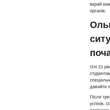
вкрай важ
органів.
Ольг
ситу
поча
Олі 21 рі
студентам
спеціальн
давайте п
Після тре
успіхів, 