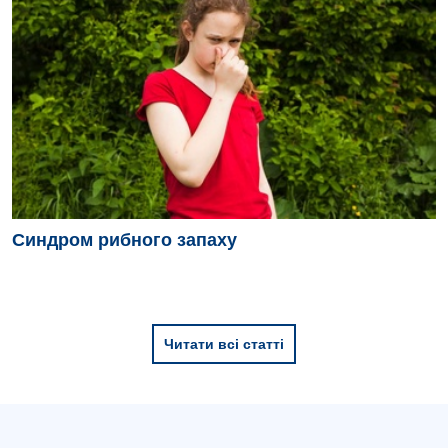
Ревматологія
Терапія
Травматологія і ортопедія
Урологія
Фізіотерапія
Хірургічне відділення
Синдром рибного запаху
Для дітей
Дитяча алергологія
Читати всі статті
Дитяча гастроентерологія
Дитяча гінекологія
Дитяча дерматовенерологія