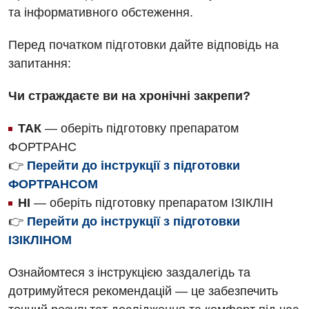
та інформативного обстеження.
Перед початком підготовки дайте відповідь на
запитання:
Чи страждаєте ви на хронічні закрепи?
ТАК
— оберіть підготовку препаратом
ФОРТРАНС
👉
Перейти до інструкції з підготовки
ФОРТРАНСОМ
Вакансії
НІ
— оберіть підготовку препаратом ІЗІКЛІН
Заходи БПР
Діагностика
👉
Перейти до інструкції з підготовки
ІЗІКЛІНОМ
Інтернатура
Діагностичне відділення
Енциклопедія
Ознайомтеся з інструкцією заздалегідь та
Ендоскопічне відділення
дотримуйтеся рекомендацій — це забезпечить
Програма лояльності
Інструментальна діагностика