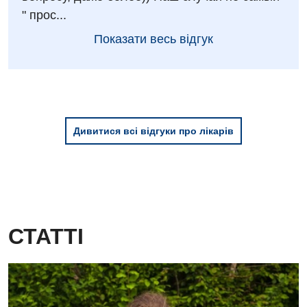
" прос...
Дієтологія
Показати весь відгук
Ендокринологія
Кардіологія
Мамологія
Дивитися всі відгуки про лікарів
Медична психологія
Неврологія
Онкологічне відділлення
Оториноларингологія
СТАТТІ
Офтальмологічне відділення
Проктологія
Пульмонологія