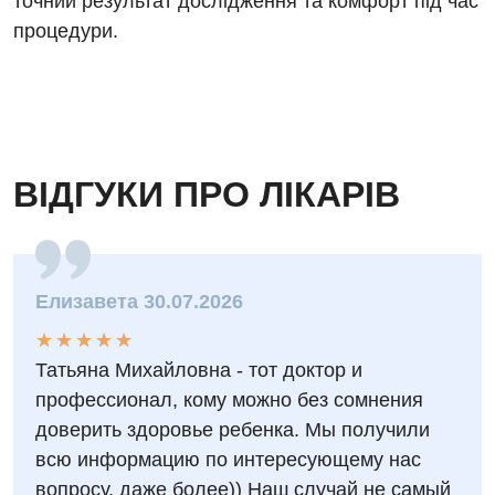
точний результат дослідження та комфорт під час
Відгуки
процедури.
Рентгенографія
Відео
УЗД
Декларування
Для дорослих
Національний скринінг здоров’я 40+
Акушерство і гінекологія
ВІДГУКИ ПРО ЛІКАРІВ
Українська
Алергологія, імунологія
Російська
Андрологія
Елизавета 30.07.2026
Безоплатні послуги
★
★
★
★
★
★
★
★
★
★
Вакцинація
Татьяна Михайловна - тот доктор и
профессионал, кому можно без сомнения
Гастроентерологія
доверить здоровье ребенка. Мы получили
Гематологія
всю информацию по интересующему нас
Дерматовенерологія
вопросу, даже более)) Наш случай не самый