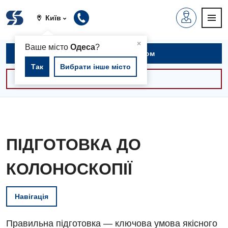
Київ
▲
×
Ваше місто
Одеса
?
Записатися на прийом
Так
Вибрати інше місто
Консультації -30%
ПІДГОТОВКА ДО
КОЛОНОСКОПІЇ
Навігація
Правильна підготовка — ключова умова якісного