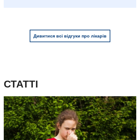
Дієтологія
Ендокринологія
Кардіологія
Дивитися всі відгуки про лікарів
Мамологія
Медична психологія
Неврологія
Онкологічне відділлення
СТАТТІ
Оториноларингологія
Офтальмологічне відділення
Проктологія
Пульмонологія
Ревматологія