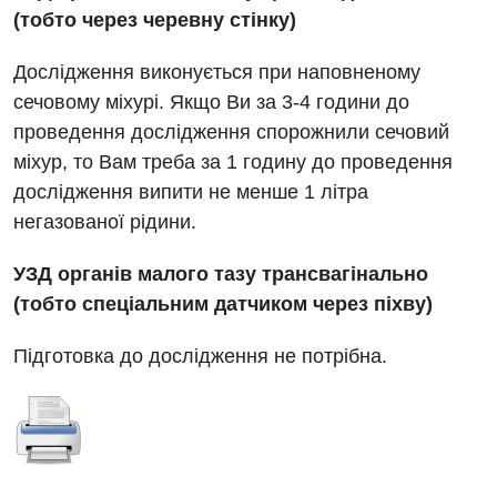
(тобто через черевну стінку)
Дослідження виконується при наповненому
сечовому міхурі. Якщо Ви за 3-4 години до
проведення дослідження спорожнили сечовий
міхур, то Вам треба за 1 годину до проведення
дослідження випити не менше 1 літра
негазованої рідини.
Вакансії
УЗД органів малого тазу трансвагінально
(тобто спеціальним датчиком через піхву)
Заходи БПР
Діагностика
Підготовка до дослідження не потрібна.
Інтернатура
Діагностичне відділення
Енциклопедія
Ендоскопічне відділення
Програма лояльності
Інструментальна діагностика
Відгуки
Рентгенографія