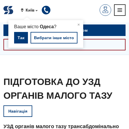
Київ
▲
×
Ваше місто
Одеса
?
Записатися на прийом
Так
Вибрати інше місто
Консультації -30%
ПІДГОТОВКА ДО УЗД
ОРГАНІВ МАЛОГО ТАЗУ
Навігація
УЗД органів малого тазу трансабдомінально