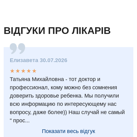
Відео
УЗД
Декларування
ВІДГУКИ ПРО ЛІКАРІВ
Для дорослих
Національний скринінг здоров’я 40+
Акушерство і гінекологія
Українська
Алергологія, імунологія
Російська
Елизавета 30.07.2026
Андрологія
★
★
★
★
★
★
★
★
★
★
Безоплатні послуги
Татьяна Михайловна - тот доктор и
профессионал, кому можно без сомнения
Вакцинація
доверить здоровье ребенка. Мы получили
Гастроентерологія
всю информацию по интересующему нас
вопросу, даже более)) Наш случай не самый
Гематологія
" прос...
Дерматовенерологія
Показати весь відгук