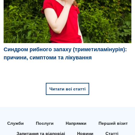
Терапія
Травматологія і ортопедія
Урологія
Фізіотерапія
Синдром рибного запаху (триметиламінурія):
причини, симптоми та лікування
Хірургічне відділення
Для дітей
Дитяча алергологія
Читати всі статті
Дитяча гастроентерологія
Дитяча гінекологія
Служби
Послуги
Напрямки
Перший візит
Дитяча дерматовенерологія
Запитання та відповіді
Новини
Статті