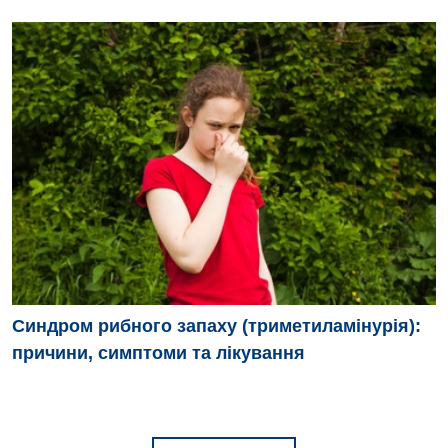
Кардіологія
Мамологія
Медична психологія
Неврологія
Онкологічне відділлення
Оториноларингологія
Офтальмологічне відділення
Проктологія
Синдром рибного запаху (триметиламінурія):
Пульмонологія
причини, симптоми та лікування
Ревматологія
Терапія