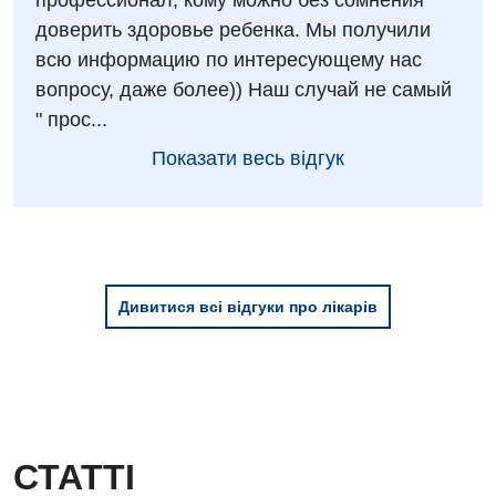
профессионал, кому можно без сомнения
доверить здоровье ребенка. Мы получили
Для дорослих
Національний скринінг здоров’я 40+
всю информацию по интересующему нас
Акушерство і гінекологія
вопросу, даже более)) Наш случай не самый
Українська
" прос...
Алергологія, імунологія
Російська
Показати весь відгук
Андрологія
Безоплатні послуги
Вакцинація
Гастроентерологія
Дивитися всі відгуки про лікарів
Гематологія
Дерматовенерологія
Дієтологія
СТАТТІ
Ендокринологія