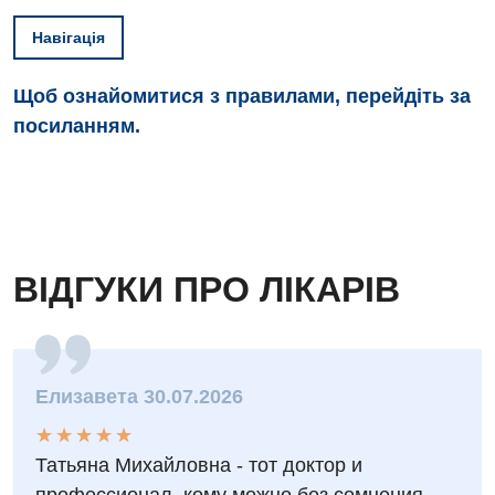
Навігація
Щоб ознайомитися з правилами, перейдіть за
посиланням.
Вакансії
Заходи БПР
Діагностика
ВІДГУКИ ПРО ЛІКАРІВ
Інтернатура
Діагностичне відділення
Енциклопедія
Ендоскопічне відділення
Програма лояльності
Інструментальна діагностика
Елизавета 30.07.2026
Відгуки
Рентгенографія
★
★
★
★
★
★
★
★
★
★
Татьяна Михайловна - тот доктор и
Відео
УЗД
Декларування