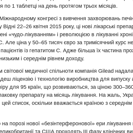
 по 1 таблетці на день протягом трьох місяців.
Міжнародному конгресі з вивчення захворювань печі
 Відні 22–26 квітня 2015 року, ці нові лікарські преп
ні «чудо-лікуванням» і революцією в лікуванні хрон
С. Але ціна у 50–65 тисяч євро за тримісячний курс 
 пацієнтів із гепатитом С. Адже більша їх частина пр
 низьким і середнім рівнем доходу.
м світової медичної спільноти компанія Gilead надала 
деш ліцензію і технологію виробництва для випуску
іру для 95 країн, що розвиваються, за ціною 300–3
паковку препарату на місяць лікування. На жаль, Укр
 цей список, оскільки вважається країною з середнім
 на порозі нової «безінтерферонової» ери лікування 
еликобританії та США проходять III фазу клінічних в