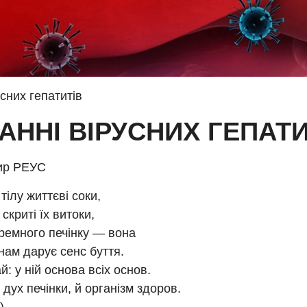
сних гепатитів
АННІ ВІРУСНИХ ГЕПАТИ
ир РЕУС
тілу життєві соки,
і скриті їх витоки,
ремного печінку — вона
нам дарує сенс буття.
й: у ній основа всіх основ.
дух печінки, й організм здоров.