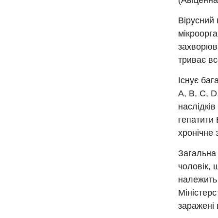
(Авіценна
Вірусний 
мікроорга
захворюва
триває вс
Існує баг
А, В, С, 
наслідків
гепатити 
хронічне 
Загальна 
чоловік, 
належить 
Міністерс
заражені 