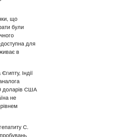
нки, що
арати були
ічного
недоступна для
оживає в
Єгипту, Індії
 аналога
60 доларів США
аїна не
 рівнем
гепатиту С.
ипробувань