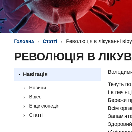
Революція в лікуванні віру
Головна
Статті
РЕВОЛЮЦІЯ В ЛІКУВ
Володим
Навігація
Течуть по 
Новини
І в печінц
Відео
Бережи п
Енциклопедія
Всім орга
Статті
Запам'ята
Здоровий 