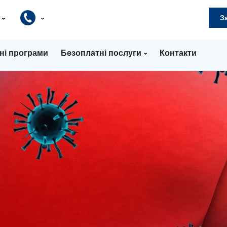
и
З
ні програми
Безоплатні послуги
Контакти