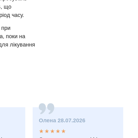
В, що
іод часу.
 при
а, поки на
для лікування
Олена 28.07.2026
★
★
★
★
★
★
★
★
★
★