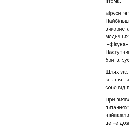
втома.
Віруси ге
Найбільш
використа
медичних 
інфікуван
Наступним
бритв, зу
Шлях зар
знання ци
себе від 
При виявл
питаннях:
найважлив
це не доз