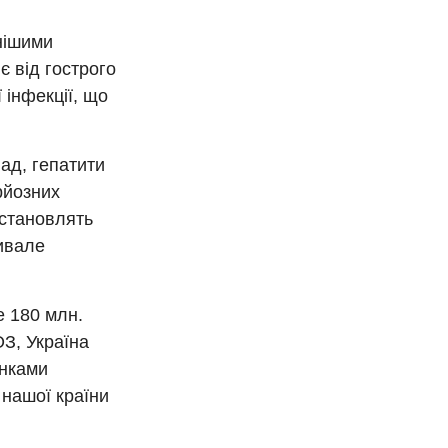
нішими
є від гострого
 інфекції, що
лад, гепатити
ерйозних
 становлять
ривале
е 180 млн.
З, Україна
інками
 нашої країни