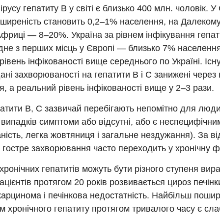
ірусу гепатиту В у світі є близько 400 млн. чоловік. 
оширеність становить 0,2–1% населення, на Далеком
Африці — 8–20%. Україна за рівнем інфікування гепа
дне з перших місць у Європі — близько 7% населення
рівень інфікованості вище середнього по Україні. Існ
дані захворюваності на гепатити В і С занижені через 
, а реальний рівень інфікованості вище у 2–3 рази.
патити В, С зазвичай перебігають непомітно для люди
 випадків симптоми або відсутні, або є неспецифічн
ість, легка жовтяниця і загальне нездужання). За ві
 гостре захворювання часто переходить у хронічну ф
хронічних гепатитів можуть бути різного ступеня вира
ацієнтів протягом 20 років розвивається цироз печінки
карцинома і печінкова недостатність. Найбільш поши
 хронічного гепатиту протягом тривалого часу є сла