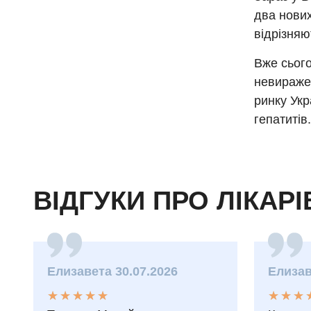
два нових
відрізняю
Вже сього
невиражен
ринку Укр
гепатитів
ВІДГУКИ ПРО ЛІКАРІ
Елизавета 30.07.2026
Елизав
★
★
★
★
★
★
★
★
★
★
★
★
★
★
★
★