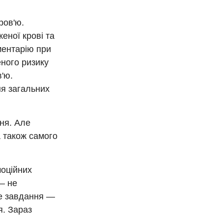
ров'ю.
ної крові та
ментарію при
еного ризику
в'ю.
ня загальних
ня. Але
а також самого
моційних
— не
не завдання —
я. Зараз