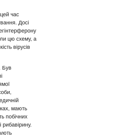
 цей час
ування. Досі
пегінтерферону
ли цю схему, а
ість вірусів
. Був
і
ямої
соби,
едичній
тках, мають
ть побічних
 рибавірину.
бують