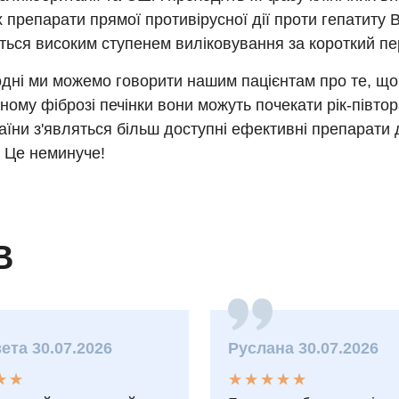
 препарати прямої противірусної дії проти гепатиту 
ться високим ступенем виліковування за короткий пер
дні ми можемо говорити нашим пацієнтам про те, що
ому фіброзі печінки вони можуть почекати рік-півтор
аїни з'являться більш доступні ефективні препарати 
. Це неминуче!
В
ета 30.07.2026
Руслана 30.07.2026
★
★
★
★
★
★
★
★
★
★
★
★
★
★