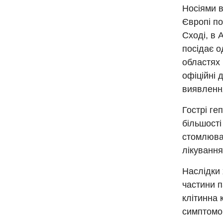
Носіями в
Європі п
Сході, в 
посідає о
областях 
офіційні 
виявлення
Гострі ге
більшості
стомлюван
лікування
Наслідки 
частини п
клітинна 
симптомом