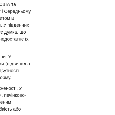
У США та
у і Середньому
титом В
. У південних
ує думка, що
недостатнє їх
ни. У
ими (підвищена
дсутності
орму.
женості. У
, печінково-
реним
бкість або