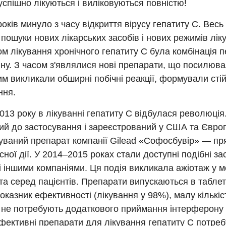
успішно лікуються і виліковуються повністю!
оків минуло з часу відкриття вірусу гепатиту С. Весь
пошуки нових лікарських засобів і нових режимів лік
м лікування хронічного гепатиту С була комбінація 
ину. З часом з'являлися нові препарати, що посилюва
им викликали обширні побічні реакції, формували стійк
ння.
2013 року в лікуванні гепатиту С відбулася революція
ий до застосування і зареєстрований у США та Європ
уваний препарат компанії Gilead «Софосбувір» — пр
сної дії. У 2014–2015 роках стали доступні подібні за
 іншими компаніями. Ця подія викликала ажіотаж у м
 та серед пацієнтів. Препарати випускаються в табле
оказник ефективності (лікування у 98%), малу кількіс
і не потребують додаткового приймання інтерферону і
фективні препарати для лікування гепатиту С потре