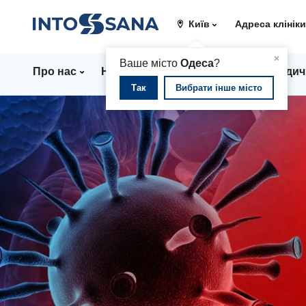
Київ
Адреса клінік
▲
×
Ваше місто
Одеса
?
Про нас
Напрямки
Ціни
Лікарі
Медич
Так
Вибрати інше місто