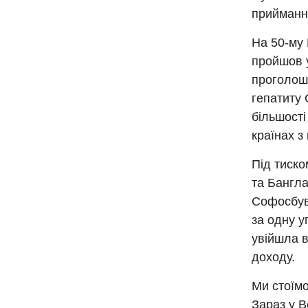
приймання
На 50-му 
пройшов у
проголоше
гепатиту 
більшості
країнах з
Під тиско
та Бангла
Софосбув
за одну у
увійшла в
доходу.
Ми стоїмо
Зараз у В