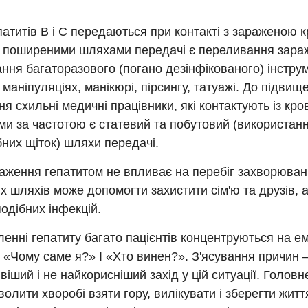
патитів В і С передаються при контакті з зараженою к
 поширеними шляхами передачі є переливання зараже
ння багаторазового (погано дезінфікованого) інстру
маніпуляціях, манікюрі, пірсингу, татуажі. До підвищ
ня схильні медичні працівники, які контактують із кро
и за частотою є статевий та побутовий (використан
бних щіток) шляхи передачі.
аження гепатитом не впливає на перебіг захворюван
х шляхів може допомогти захистити сім'ю та друзів, 
подібних інфекцій.
енні гепатиту багато пацієнтів концентруються на е
 «Чому саме я?» І «Хто винен?». З'ясування причин 
іший і не найкорисніший захід у цій ситуації. Голов
волити хворобі взяти гору, вилікувати і зберегти житт