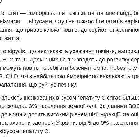
)
гепатит — захворювання печінки, викликане найдріб
нізмами — вірусами. Ступінь тяжкості гепатитів варію
ння, що триває кілька тижнів, до серйозної хронічної
е життя.
ато вірусів, що викликають ураження печінки, наприк
D, Е, G та ін. Деякі з них не призводять до розвитку с
 і можуть навіть перебігати безсимптомно. Небезпеку
В, С і D, які з найбільшою ймовірністю викликають т
запалення, що руйнує печінку.
кількість інфікованих вірусом гепатиту С сягає більш
що складає 3% населення земної кулі. За даними ВОО
до країн з досить високим рівнем цієї інфекції. За оц
тва охорони здоров'я України, від 5 до 9% населення
вірусом гепатиту С.