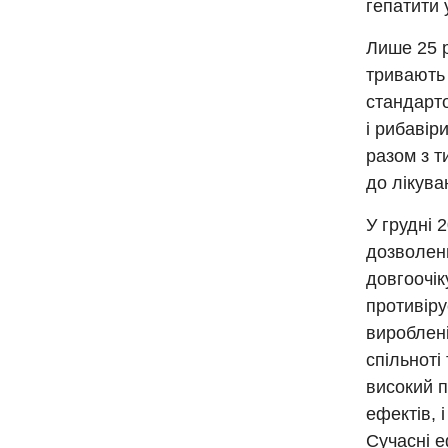
гепатити 
Лише 25 р
тривають 
стандарто
і рибавір
разом з т
до лікува
У грудні 
дозволен
довгоочік
противіру
вироблені
спільноті
високий п
ефектів, 
Сучасні е