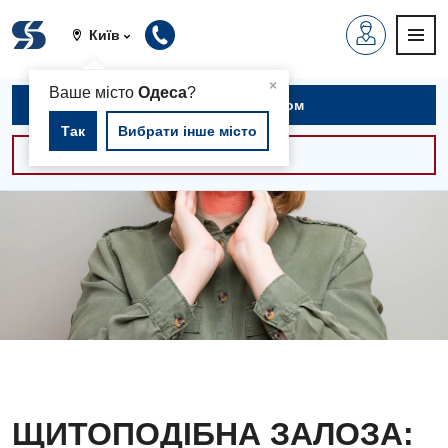
Київ
▲
×
Ваше місто
Одеса
?
Записатися на прийом
Так
Вибрати інше місто
Консультації -30%
ЩИТОПОДІБНА ЗАЛОЗА: