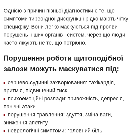
Дерматовенерологія
Однією з причин пізньої діагностики є те, що
симптоми тиреоїдної дисфункції рідко мають чітку
Дієтологія
специфіку. Вони легко маскуються під прояви
Ендокринологія
порушень інших органів і систем, через що люди
часто лікують не те, що потрібно.
Кардіологія
Порушення роботи щитоподібної
Мамологія
залози можуть маскуватися під:
Медична психологія
Неврологія
серцево-судинні захворювання: тахікардія,
аритмія, підвищений тиск
Онкологічне відділлення
психоемоційні розлади: тривожність, депресія,
Оториноларингологія
панічні атаки
порушення травлення: здуття, зміна ваги,
Офтальмологічне відділення
зниження апетиту
Проктологія
неврологічні симптоми: головний біль,