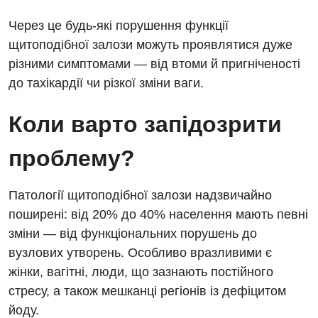
Програма лояльності
Інструментальна діагностика
Через це будь-які порушення функції
щитоподібної залози можуть проявлятися дуже
Відгуки
Рентгенографія
різними симптомами — від втоми й пригніченості
Відео
УЗД
до тахікардії чи різкої зміни ваги.
Декларування
Для дорослих
Національний скринінг здоров’я 40+
Коли варто запідозрити
Акушерство і гінекологія
проблему?
Українська
Алергологія, імунологія
Російська
Патології щитоподібної залози надзвичайно
Андрологія
поширені: від 20% до 40% населення мають певні
Безоплатні послуги
зміни — від функціональних порушень до
вузлових утворень. Особливо вразливими є
Вакцинація
жінки, вагітні, люди, що зазнають постійного
Гастроентерологія
стресу, а також мешканці регіонів із дефіцитом
йоду.
Гематологія