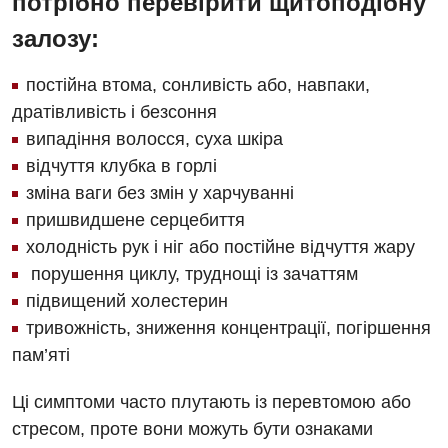
потрібно перевірити щитоподібну
Дитяча дерматовенерологія
залозу:
Дитяча ендокринологія
постійна втома, сонливість або, навпаки,
Дитяча кардіоревматологія
дратівливість і безсоння
випадіння волосся, суха шкіра
Дитяча неврологія
відчуття клубка в горлі
Дитяча ортопедія і травматологія
зміна ваги без змін у харчуванні
пришвидшене серцебиття
Дитяча оториноларингологія
холодність рук і ніг або постійне відчуття жару
Дитяча офтальмологія
порушення циклу, труднощі із зачаттям
підвищений холестерин
Дитяча урологія
тривожність, зниження концентрації, погіршення
Дитяча хірургія
пам’яті
Педіатрія
Ці симптоми часто плутають із перевтомою або
стресом, проте вони можуть бути ознаками