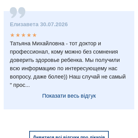
Елизавета 30.07.2026
★
★
★
★
★
★
★
★
★
★
Татьяна Михайловна - тот доктор и
профессионал, кому можно без сомнения
доверить здоровье ребенка. Мы получили
всю информацию по интересующему нас
вопросу, даже более)) Наш случай не самый
" прос...
Показати весь відгук
Дивитися всі відгуки про лікарів