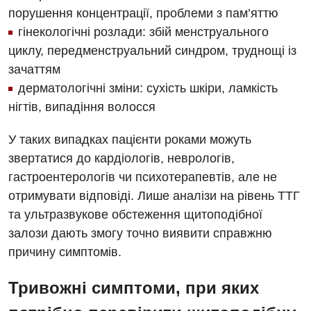
порушення концентрації, проблеми з пам’яттю
Пульмонологія
гінекологічні розлади: збій менструального
Ревматологія
циклу, передменструальний синдром, труднощі із
зачаттям
Терапія
дерматологічні зміни: сухість шкіри, ламкість
Травматологія і ортопедія
нігтів, випадіння волосся
Урологія
У таких випадках пацієнти роками можуть
Фізіотерапія
звертатися до кардіологів, неврологів,
гастроентерологів чи психотерапевтів, але не
Хірургічне відділення
отримувати відповіді. Лише аналізи на рівень ТТГ
та ультразвукове обстеження щитоподібної
Для дітей
залози дають змогу точно виявити справжню
Дитяча алергологія
причину симптомів.
Дитяча гастроентерологія
Тривожні симптоми, при яких
Дитяча гінекологія