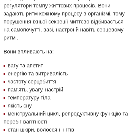
регулятори темпу життєвих процесів. Вони
задають ритм кожному процесу в організмі, тому
порушення їхньої секреції миттєво відбивається
на самопочутті, вазі, настрої й навіть серцевому
ритмі.
Вони впливають на:
вагу та апетит
енергію та витривалість
частоту серцебиття
пам’ять, увагу, настрій
Вакансії
температуру тіла
Заходи БПР
Діагностика
якість сну
менструальний цикл, репродуктивну функцію та
Інтернатура
Діагностичне відділення
перебіг вагітності
Енциклопедія
Ендоскопічне відділення
стан шкіри, волосся і нігтів