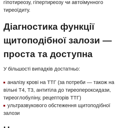
гіпотиреозу, гіпертиреозу чи автоімунного
тиреоїдиту.
Діагностика функції
щитоподібної залози —
проста та доступна
У більшості випадків достатньо:
аналізу крові на ТТГ (за потреби — також на
вільні T4, T3, антитіла до тиреопероксидази,
тиреоглобуліну, рецепторів ТТГ)
ультразвукового обстеження щитоподібної
залози