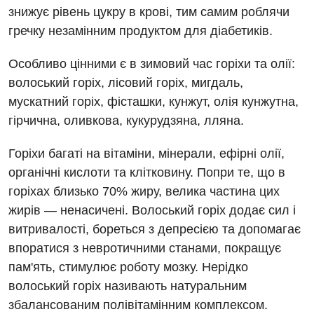
Програма лояльності
Інструментальна діагностика
знижує рівень цукру в крові, тим самим роблячи
гречку незамінним продуктом для діабетиків.
Відгуки
Рентгенографія
Відео
Особливо цінними є в зимовий час горіхи та олії:
УЗД
Декларування
волоський горіх, лісовий горіх, мигдаль,
Для дорослих
мускатний горіх, фісташки, кунжут, олія кунжутна,
Національний скринінг здоров’я 40+
гірчична, оливкова, кукурудзяна, лляна.
Акушерство і гінекологія
Українська
Горіхи багаті на вітаміни, мінерали, ефірні олії,
Алергологія, імунологія
Російська
органічні кислоти та клітковину. Попри те, що в
Андрологія
горіхах близько 70% жиру, велика частина цих
жирів — ненасичені. Волоський горіх додає сил і
Безоплатні послуги
витривалості, бореться з депресією та допомагає
Вакцинація
впоратися з невротичними станами, покращує
пам'ять, стимулює роботу мозку. Нерідко
Гастроентерологія
волоський горіх називають натуральним
Гематологія
збалансованим полівітамінним комплексом.