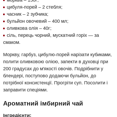
морква – 150г;
цибуля-порей – 2 стебля;
часник – 2 зубчика;
бульйон овочевий – 400 мл;
оливкова олія – 40г;
сіль, перець чорний, мускатний горіх — за
смаком.
Моркву, гарбуз, цибулю-порей нарізати кубиками,
полити оливковою олією, запекти в духовці при
200 градусах до м'якості овочів. Подрібнити у
блендері, поступово додаючи бульйон, до
потрібної консистенції. Прогріти суп. Посолити і
заправити спеціями.
Ароматний імбирний чай
Інгредієнти: