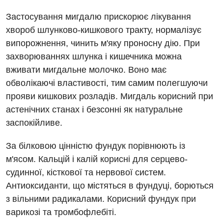
Дерматовенерологія
Застосування мигдалю прискорює лікування
Дієтологія
хвороб шлунково-кишкового тракту, нормалізує
випорожнення, чинить м'яку проносну дію. При
Ендокринологія
захворюваннях шлунка і кишечника можна
Кардіологія
вживати мигдальне молочко. Воно має
обволікаючі властивості, тим самим полегшуючи
Мамологія
прояви кишкових розладів. Мигдаль корисний при
Медична психологія
астенічних станах і безсонні як натуральне
заспокійливе.
Неврологія
За білковою цінністю фундук порівнюють із
Онкологічне відділлення
м'ясом. Кальцій і калій корисні для серцево-
Оториноларингологія
судинної, кісткової та нервової систем.
Офтальмологічне відділення
Антиоксиданти, що містяться в фундуці, борються
з вільними радикалами. Корисний фундук при
Проктологія
варикозі та тромбофлебіті.