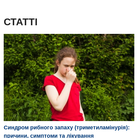
СТАТТІ
Синдром рибного запаху (триметиламінурія):
причини, симптоми та лікування