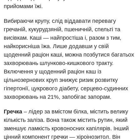
прийомами їжі.
Вибираючи крупу, слід віддавати перевагу
гречаній, кукурудзяній, пшеничній, спельті та
висівкам. Каші — найпростіша і, разом з тим,
найкорисніша їжа. Лише додавши у свій
щоденний раціон каші, можна позбутися багатьох
захворювань шлунково-кишкового тракту.
Включення у щоденний раціон каш із
цільнозернових круп знижує ризик розвитку
гіпертонії, цукрового діабету, серцево-судинних
Вакансії
захворювань на 21%, запобігає запорам.
Заходи БПР
Діагностика
Гречка
– лідер за вмістом білка, містить велику
Інтернатура
Діагностичне відділення
кількість заліза. Вона також містить рутин, який
зменшує ламкість кровоносних капілярів. Інший
Енциклопедія
Ендоскопічне відділення
цінний компонент гречки — хіроінозитол. Він