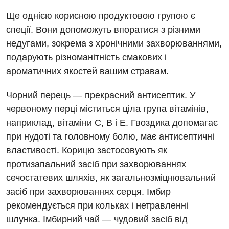
Пульмонологія
Ще однією корисною продуктовою групою є
Ревматологія
спеції. Вони допоможуть впоратися з різними
недугами, зокрема з хронічними захворюваннями,
Терапія
подарують різноманітність смакових і
Травматологія і ортопедія
ароматичних якостей вашим стравам.
Урологія
Чорний перець — прекрасний антисептик. У
Фізіотерапія
червоному перці міститься ціла група вітамінів,
наприклад, вітаміни С, В і Е. Гвоздика допомагає
Хірургічне відділення
при нудоті та головному болю, має антисептичні
властивості. Корицю застосовують як
Для дітей
протизапальний засіб при захворюваннях
Дитяча алергологія
сечостатевих шляхів, як загальнозміцнювальний
засіб при захворюваннях серця. Імбир
Дитяча гастроентерологія
рекомендується при кольках і нетравленні
Дитяча гінекологія
шлунка. Імбирний чай — чудовий засіб від