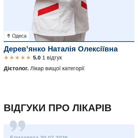
Одеса
Дерев’янко Наталія Олексіївна
★
★
★
★
★
★
★
★
★
★
1 вiдгук
Дієтолог.
Лікар вищої категорії
ВІДГУКИ ПРО ЛІКАРІВ
Елизавета 30.07.2026