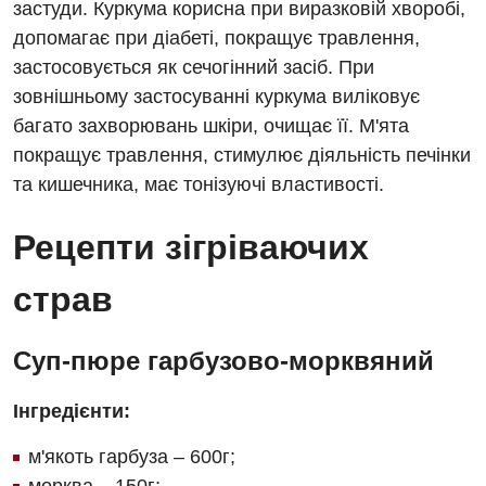
застуди. Куркума корисна при виразковій хворобі,
Дитяча дерматовенерологія
допомагає при діабеті, покращує травлення,
Дитяча ендокринологія
застосовується як сечогінний засіб. При
зовнішньому застосуванні куркума виліковує
Дитяча кардіоревматологія
багато захворювань шкіри, очищає її. М'ята
Дитяча неврологія
покращує травлення, стимулює діяльність печінки
та кишечника, має тонізуючі властивості.
Дитяча ортопедія і травматологія
Дитяча оториноларингологія
Рецепти зігріваючих
Дитяча офтальмологія
страв
Дитяча урологія
Суп-пюре гарбузово-морквяний
Дитяча хірургія
Педіатрія
Інгредієнти:
м'якоть гарбуза – 600г;