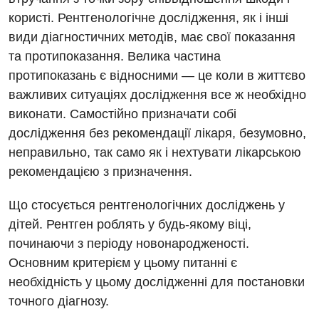
Терапія
користі. Рентгенологічне дослідження, як і інші
Травматологія і ортопедія
види діагностичних методів, має свої показання
та протипоказання. Велика частина
Урологія
протипоказань є відносними — це коли в життєво
Фізіотерапія
важливих ситуаціях дослідження все ж необхідно
виконати. Самостійно призначати собі
Хірургічне відділення
дослідження без рекомендації лікаря, безумовно,
неправильно, так само як і нехтувати лікарською
Для дітей
рекомендацією з призначення.
Дитяча алергологія
Що стосується рентгенологічних досліджень у
Дитяча гастроентерологія
дітей. Рентген роблять у будь-якому віці,
Дитяча гінекологія
починаючи з періоду новонародженості.
Основним критерієм у цьому питанні є
Дитяча дерматовенерологія
необхідність у цьому дослідженні для постановки
Дитяча ендокринологія
точного діагнозу.