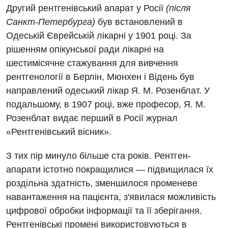
Другий рентгенівський апарат у Росії
(після
Санкт-Петербурга)
був встановлений в
Одеській Єврейській лікарні у 1901 році. За
рішенням опікунської ради лікарні на
шестимісячне стажування для вивчення
рентгенології в Берлін, Мюнхен і Відень був
направлений одеський лікар Я. М. Розенблат. У
подальшому, в 1907 році, вже професор, Я. М.
Розенблат видає перший в Росії журнал
«Рентгенівський вісник».
З тих пір минуло більше ста років. Рентген-
апарати істотно покращилися — підвищилася їх
роздільна здатність, зменшилося променеве
навантаження на пацієнта, з'явилася можливість
цифрової обробки інформації та її зберігання.
Рентгенівські промені використовуються в