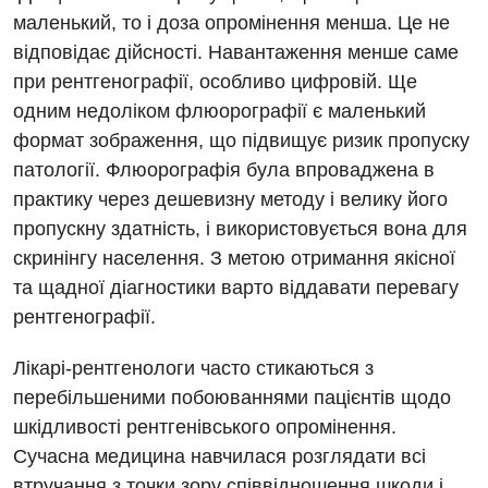
Ендокринологія
маленький, то і доза опромінення менша. Це не
відповідає дійсності. Навантаження менше саме
Кардіологія
при рентгенографії, особливо цифровій. Ще
Мамологія
одним недоліком флюорографії є маленький
формат зображення, що підвищує ризик пропуску
Медична психологія
патології. Флюорографія була впроваджена в
Неврологія
практику через дешевизну методу і велику його
пропускну здатність, і використовується вона для
Онкологічне відділлення
скринінгу населення. З метою отримання якісної
Оториноларингологія
та щадної діагностики варто віддавати перевагу
рентгенографії.
Офтальмологічне відділення
Проктологія
Лікарі-рентгенологи часто стикаються з
перебільшеними побоюваннями пацієнтів щодо
Пульмонологія
шкідливості рентгенівського опромінення.
Ревматологія
Сучасна медицина навчилася розглядати всі
втручання з точки зору співвідношення шкоди і