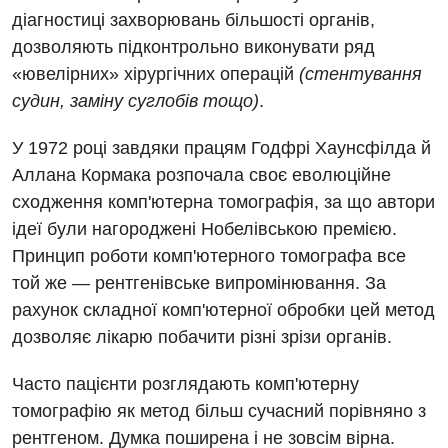
діагностиці захворювань більшості органів,
дозволяють підконтрольно виконувати ряд
«ювелірних» хірургічних операцій
(стентування
судин, заміну суглобів тощо)
.
У 1972 році завдяки працям Годфрі Хаунсфілда й
Аллана Кормака розпочала своє еволюційне
сходження комп'ютерна томографія, за що автори
Вакансії
ідеї були нагороджені Нобелівською премією.
Заходи БПР
Діагностика
Принцип роботи комп'ютерного томографа все
той же — рентгенівське випромінювання. За
Інтернатура
Діагностичне відділення
рахунок складної комп'ютерної обробки цей метод
Енциклопедія
Ендоскопічне відділення
дозволяє лікарю побачити різні зрізи органів.
Програма лояльності
Інструментальна діагностика
Часто пацієнти розглядають комп'ютерну
томографію як метод більш сучасний порівняно з
Відгуки
Рентгенографія
рентгеном. Думка поширена і не зовсім вірна.