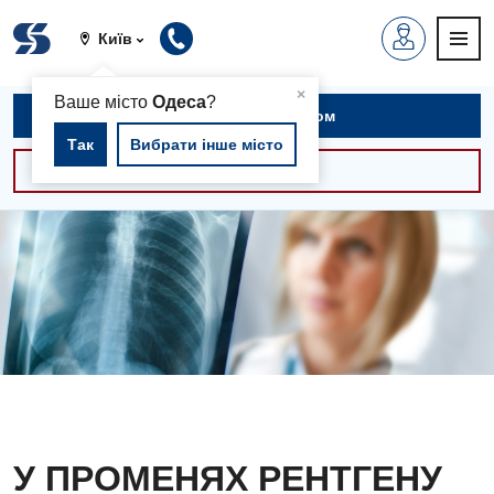
Київ
▲
×
Ваше місто
Одеса
?
Записатися на прийом
Так
Вибрати інше місто
Консультації -30%
У ПРОМЕНЯХ РЕНТГЕНУ