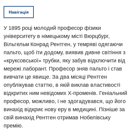
Навігація
У 1895 році молодий професор фізики
університету в німецькому місті Вюрцбург,
Вільгельм Конрад Рентген, у темряві одягаючи
пальто, щоб іти додому, виявив дивне світіння з
«круксовської» трубки, яку забув відключити від
мережі лаборант. Професор зняв пальто і став
вивчати це явище. За два місяці Рентген
опублікував статтю, в якій виклав властивості
відкритих ним невідомих Х-променів. Геніальний
професор, можливо, і не здогадувався, що його
винахід відкриє нову еру в медицині. Пізніше за
свій винахід Рентген отримав Нобелівську
премію.