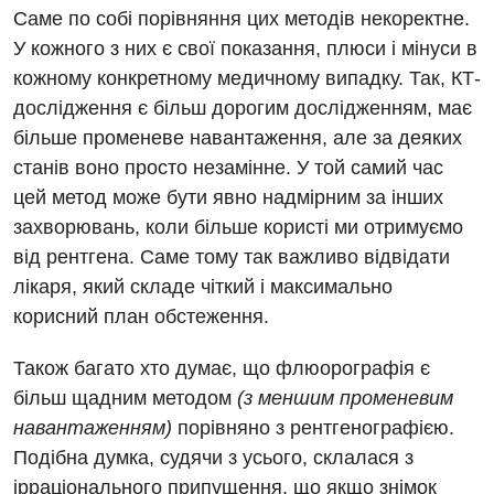
Відео
УЗД
Саме по собі порівняння цих методів некоректне.
Декларування
У кожного з них є свої показання, плюси і мінуси в
Для дорослих
Національний скринінг здоров’я 40+
кожному конкретному медичному випадку. Так, КТ-
дослідження є більш дорогим дослідженням, має
Акушерство і гінекологія
Українська
більше променеве навантаження, але за деяких
Алергологія, імунологія
станів воно просто незамінне. У той самий час
Російська
цей метод може бути явно надмірним за інших
Андрологія
захворювань, коли більше користі ми отримуємо
Безоплатні послуги
від рентгена. Саме тому так важливо відвідати
лікаря, який складе чіткий і максимально
Вакцинація
корисний план обстеження.
Гастроентерологія
Також багато хто думає, що флюорографія є
Гематологія
більш щадним методом
(з меншим променевим
Дерматовенерологія
навантаженням)
порівняно з рентгенографією.
Подібна думка, судячи з усього, склалася з
Дієтологія
ірраціонального припущення, що якщо знімок