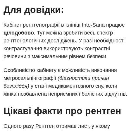
Дитяча кардіоревматологія
Для довідки:
Дитяча неврологія
Кабінет рентгенографії в клініці Into-Sana працює
Дитяча ортопедія і травматологія
цілодобово
. Тут можна зробити весь спектр
Дитяча оториноларингологія
рентгенологічних досліджень. У разі необхідності
контрастування використовують контрастні
Дитяча офтальмологія
речовини з максимальним рівнем безпеки.
Дитяча урологія
Особливістю кабінету є можливість виконання
Дитяча хірургія
метросальпінгографії
(діагностики причин
Педіатрія
безпліддя)
у стані медикаментозного сну, коли
жінка позбавлена неприємних і болісних відчуттів.
Цікаві факти про рентген
Одного разу Рентген отримав лист, у якому