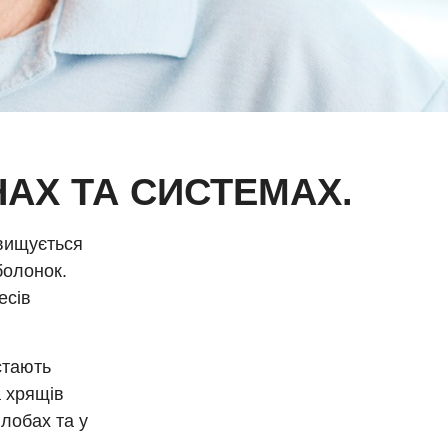
НАХ ТА СИСТЕМАХ.
двищується
болонок.
есів
стають
а хрящів
лобах та у