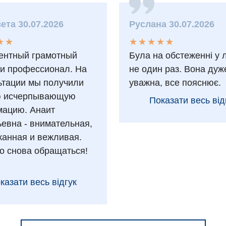
ета 30.07.2026
Руслана 30.07.2026
★
★
★
★
★
★
★
★
★
★
★
★
★
★
ентный грамотный
Була на обстеженні у 
 и профессионал. На
не один раз. Вона дуж
ьтации мы получили
уважна, все пояснює.
ю исчерпывающую
Показати весь від
ацию. Анаит
ьевна - внимательная,
анная и вежливая.
о снова обращаться!
казати весь відгук