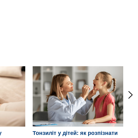
Мі
у
Тонзиліт у дітей: як розпізнати