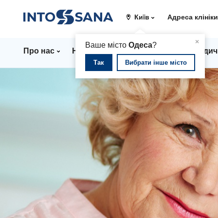
Київ
Адреса клінік
▲
×
Ваше місто
Одеса
?
Про нас
Напрямки
Ціни
Лікарі
Медич
Так
Вибрати інше місто