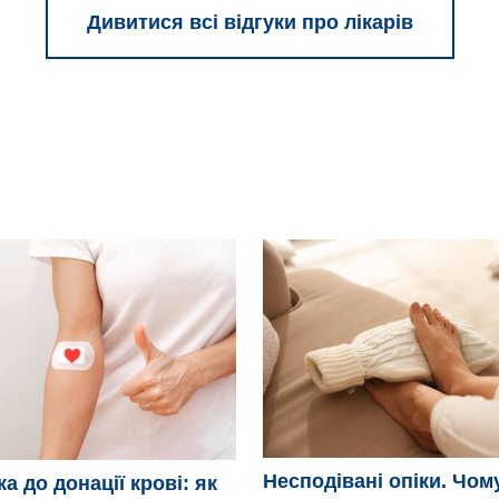
Дивитися всі відгуки про лікарів
Несподівані опіки. Чом
а до донації крові: як