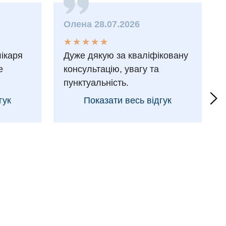
Олена 28.07.2026
★
★
★
★
★
★
★
★
★
★
лікаря
Дуже дякую за кваліфіковану
е
консультацію, увагу та
пунктуальність.
гук
Показати весь відгук