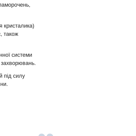
апаморочень,
я кристалика)
, також
унної системи
х захворювань.
й під силу
ни.