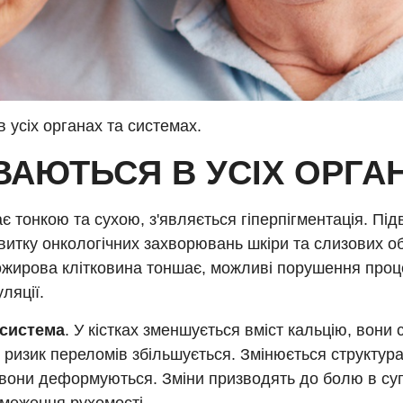
в усіх органах та системах.
УВАЮТЬСЯ В УСІХ ОРГА
є тонкою та сухою, з'являється гіперпігментація. Пі
витку онкологічних захворювань шкіри та слизових о
ожирова клітковина тоншає, можливі порушення проц
ляції.
 система
. У кістках зменшується вміст кальцію, вони 
 ризик переломів збільшується. Змінюється структур
 вони деформуються. Зміни призводять до болю в суг