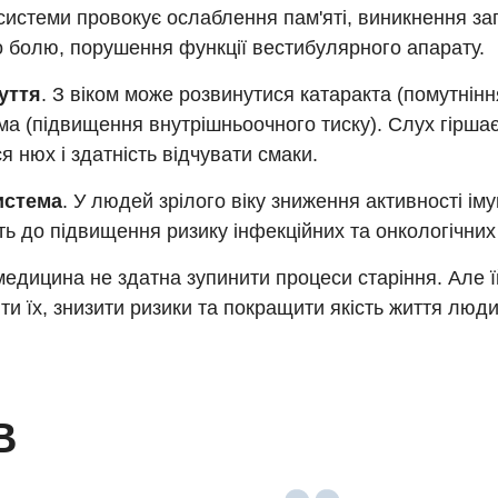
системи провокує ослаблення пам'яті, виникнення з
 болю, порушення функції вестибулярного апарату.
уття
. З віком може розвинутися катаракта (помутнінн
ма (підвищення внутрішньоочного тиску). Слух гіршає
я нюх і здатність відчувати смаки.
истема
. У людей зрілого віку зниження активності ім
ь до підвищення ризику інфекційних та онкологічни
едицина не здатна зупинити процеси старіння. Але ї
ти їх, знизити ризики та покращити якість життя люди
В