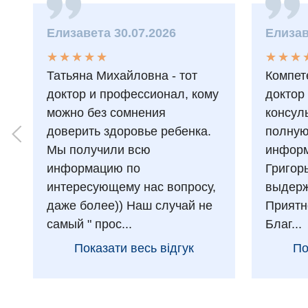
Елизавета 30.07.2026
Елизав
★
★
★
★
★
★
★
★
★
★
★
★
★
★
★
★
Татьяна Михайловна - тот
Компет
доктор и профессионал, кому
доктор
можно без сомнения
консул
доверить здоровье ребенка.
полну
Мы получили всю
информ
информацию по
Григор
интересующему нас вопросу,
выдерж
даже более)) Наш случай не
Приятн
самый " прос...
Благ...
Показати весь відгук
По