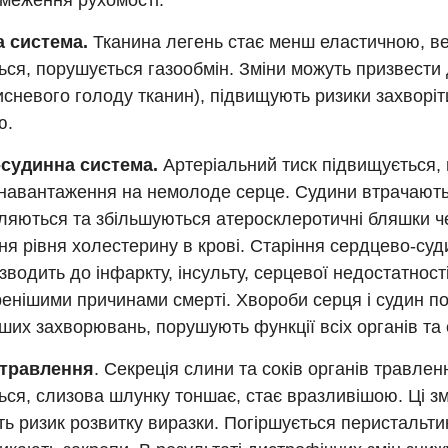
бмеження рухомості.
 система.
Тканина легень стає менш еластичною, в
ся, порушується газообмін. Зміни можуть призвести 
(кисневого голоду тканин), підвищують ризики захворіт
ю.
судинна система.
Артеріальний тиск підвищується,
 навантаження на немолоде серце. Судини втрачають 
вляються та збільшуються атеросклеротичні бляшки ч
я рівня холестерину в крові. Старіння сердцево-суд
зводить до інфаркту, інсульту, серцевої недостатності,
енішими причинами смерті. Хвороби серця і судин п
нших захворювань, порушують функції всіх органів та
 травлення
. Секреція слини та соків органів травлен
ся, слизова шлунку тоншає, стає вразливішою. Ці зм
ь ризик розвитку виразки. Погіршується перистальти