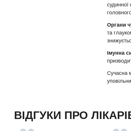
судинної 
головного
Органи ч
та глауко
знижуєтьс
Імунна с
призводит
Сучасна м
уповільни
ВІДГУКИ ПРО ЛІКАРІ