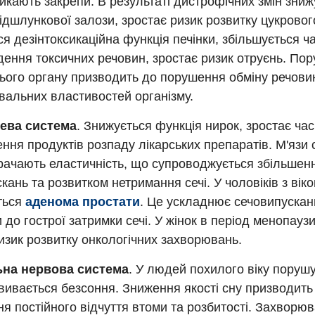
икають закрепи. В результаті дистрофічних змін зниж
ідшлункової залози, зростає ризик розвитку цукрового
я дезінтоксикаційна функція печінки, збільшується ч
ення токсичних речовин, зростає ризик отруєнь. По
ього органу призводить до порушення обміну речови
вальних властивостей організму.
ева система
. Знижується функція нирок, зростає час
ння продуктів розпаду лікарських препаратів. М'язи 
рачають еластичність, що супроводжується збільшен
кань та розвитком нетримання сечі. У чоловіків з вік
ться
аденома простати
. Це ускладнює сечовипускан
 до гострої затримки сечі. У жінок в період менопауз
изик розвитку онкологічних захворювань.
на нервова система
. У людей похилого віку порушу
вивається безсоння. Зниження якості сну призводить
я постійного відчуття втоми та розбитості. Захворю