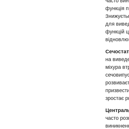
часто вин
функція п
Знижуєтьс
для вивед
функцій ц
відновлю
Сечостат
на виведе
міхура вт
сечовипус
розвиває
призвести
зростає р
Централь
часто роз
виникненн