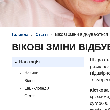
Вікові зміни відбуваються 
Головна
Статті
ВІКОВІ ЗМІНИ ВІДБ
Шкіра
ста
Навігація
ризик роз
Підшкірн
Новини
терморегу
Відео
Енциклопедія
Кісткова
Статті
крихкими,
суглобів,