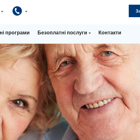
и
З
ні програми
Безоплатні послуги
Контакти