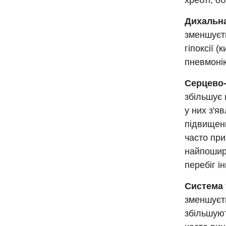
хребті, о
Дихальна
зменшуєть
гіпоксії 
пневмоні
Серцево-
збільшує
у них з'я
підвищенн
часто при
найпошир
перебіг і
Система
зменшуєть
збільшуют