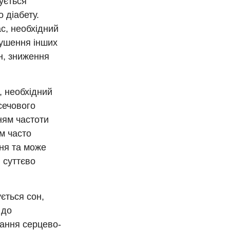
ується
 діабету.
ас, необхідний
рушення інших
н, зниження
, необхідний
сечового
ням частоти
ом часто
ня та може
и суттєво
ється сон,
 до
вання серцево-