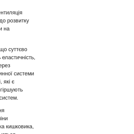
ентиляція
до розвитку
и на
 що суттєво
еластичність,
ерез
инної системи
 які є
огіршують
 систем.
ня
іни
ка кишковика,