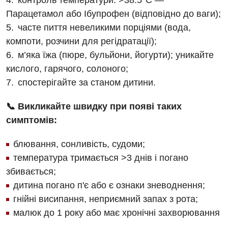
контроль температури: >38.5°C —
Медична психологія
Парацетамол або Ібупрофен (відповідно до ваги);
часте пиття невеликими порціями (вода,
Неврологія
компоти, розчини для регідратації);
Онкологічне відділлення
м’яка їжа (пюре, бульйони, йогурти); уникайте
Оториноларингологія
кислого, гарячого, солоного;
спостерігайте за станом дитини.
Офтальмологічне відділення
📞 Викликайте швидку при появі таких
Проктологія
симптомів:
Пульмонологія
блювання, сонливість, судоми;
Ревматологія
температура тримається >3 днів і погано
Терапія
збивається;
дитина погано п'є або є ознаки зневоднення;
Травматологія і ортопедія
гнійні висипання, неприємний запах з рота;
Урологія
малюк до 1 року або має хронічні захворювання