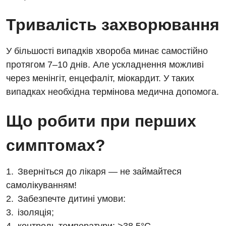
Алергологія, імунологія
Російська
Тривалість захворювання
Андрологія
У більшості випадків хвороба минає самостійно
Безоплатні послуги
протягом 7–10 днів. Але ускладнення можливі
Вакцинація
через менінгіт, енцефаліт, міокардит. У таких
випадках необхідна термінова медична допомога.
Гастроентерологія
Гематологія
Що робити при перших
Дерматовенерологія
симптомах?
Дієтологія
Зверніться до лікаря — не займайтеся
Ендокринологія
самолікуванням!
Кардіологія
Забезпечте дитині умови:
ізоляція;
Мамологія