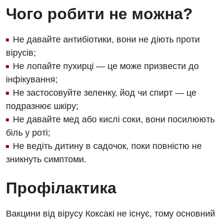
Фізіотерапія
Чого робити не можна?
Хірургічне відділення
Не давайте антибіотики, вони не діють проти
Для дітей
вірусів;
Не лопайте пухирці — це може призвести до
Дитяча алергологія
інфікування;
Дитяча гастроентерологія
Не застосовуйте зеленку, йод чи спирт — це
подразнює шкіру;
Дитяча гінекологія
Не давайте мед або кислі соки, вони посилюють
Дитяча дерматовенерологія
біль у роті;
Не ведіть дитину в садочок, поки повністю не
Дитяча ендокринологія
зникнуть симптоми.
Дитяча кардіоревматологія
Профілактика
Дитяча неврологія
Дитяча ортопедія і травматологія
Вакцини від вірусу Коксакі не існує, тому основний