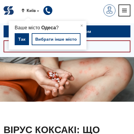
Київ
▲
×
Ваше місто
Одеса
?
Записатися на прийом
Так
Вибрати інше місто
Консультації -30%
ВІРУС КОКСАКІ: ЩО