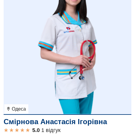
Одеса
Смірнова Анастасія Ігорівна
★
★
★
★
★
★
★
★
★
★
1 вiдгук