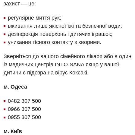
Дитяча оториноларингологія
захист — це:
Дитяча офтальмологія
регулярне миття рук;
вживання лише якісної їжі та безпечної води;
Дитяча урологія
дезінфекція поверхонь і дитячих іграшок;
Дитяча хірургія
уникання тісного контакту з хворими.
Педіатрія
Зверніться до вашого сімейного лікаря або в один
із медичних центрів INTO-SANA якщо у вашої
дитини є підозра на вірус Коксакі.
м. Одеса
0482 307 500
0966 307 500
0955 307 500
м. Київ