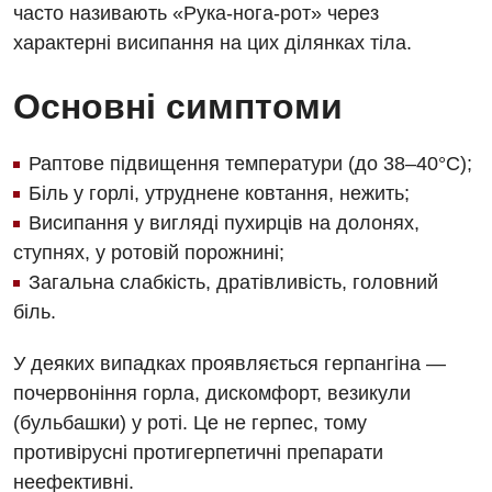
часто називають «Рука-нога-рот» через
характерні висипання на цих ділянках тіла.
Основні симптоми
Вакансії
Заходи БПР
Діагностика
Раптове підвищення температури (до 38–40°C);
Інтернатура
Біль у горлі, утруднене ковтання, нежить;
Діагностичне відділення
Висипання у вигляді пухирців на долонях,
Енциклопедія
Ендоскопічне відділення
ступнях, у ротовій порожнині;
Програма лояльності
Інструментальна діагностика
Загальна слабкість, дратівливість, головний
біль.
Відгуки
Рентгенографія
У деяких випадках проявляється герпангінa —
Відео
УЗД
Декларування
почервоніння горла, дискомфорт, везикули
(бульбашки) у роті. Це не герпес, тому
Для дорослих
Національний скринінг здоров’я 40+
противірусні протигерпетичні препарати
Акушерство і гінекологія
неефективні.
Українська