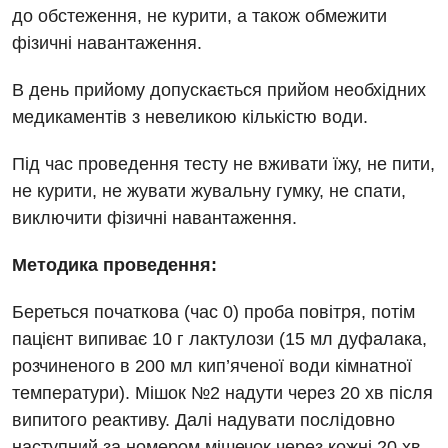
Заходи БПР
Діагностика
до обстеження, не курити, а також обмежити
фізичні навантаження.
Інтернатура
Діагностичне відділення
Енциклопедія
В день прийому допускається прийом необхідних
Ендоскопічне відділення
медикаментів з невеликою кількістю води.
Програма лояльності
Інструментальна діагностика
Під час проведення тесту не вживати їжу, не пити,
Відгуки
Рентгенографія
не курити, не жувати жувальну гумку, не спати,
Відео
УЗД
виключити фізичні навантаження.
Декларування
Для дорослих
Методика проведення:
Національний скринінг здоров’я 40+
Акушерство і гінекологія
Береться початкова (час 0) проба повітря, потім
Українська
пацієнт випиває 10 г лактулози (15 мл дуфалака,
Алергологія, імунологія
Російська
розчиненого в 200 мл кип’яченої води кімнатної
Андрологія
температури). Мішок №2 надути через 20 хв після
випитого реактиву. Далі надувати послідовно
Безоплатні послуги
наступний за номером мішечок через кожні 20 хв