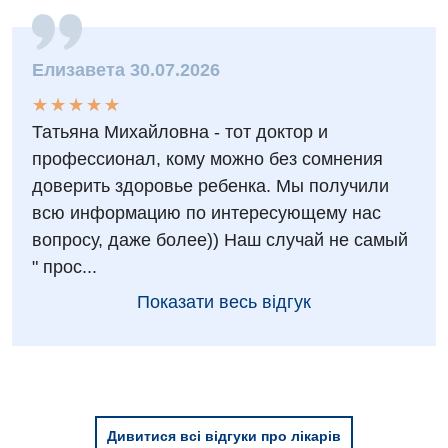
Оториноларингологія
Офтальмологічне відділення
Елизавета 30.07.2026
Проктологія
★
★
★
★
★
★
★
★
★
★
Пульмонологія
Татьяна Михайловна - тот доктор и
профессионал, кому можно без сомнения
Ревматологія
доверить здоровье ребенка. Мы получили
Терапія
всю информацию по интересующему нас
вопросу, даже более)) Наш случай не самый
Травматологія і ортопедія
" прос...
Урологія
Показати весь відгук
Фізіотерапія
Хірургічне відділення
Для дітей
Дивитися всі відгуки про лікарів