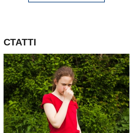
Дитяча алергологія
Дитяча гастроентерологія
Дитяча гінекологія
СТАТТІ
Дитяча дерматовенерологія
Дитяча ендокринологія
Дитяча кардіоревматологія
Дитяча неврологія
Дитяча ортопедія і травматологія
Дитяча оториноларингологія
Дитяча офтальмологія
Дитяча урологія