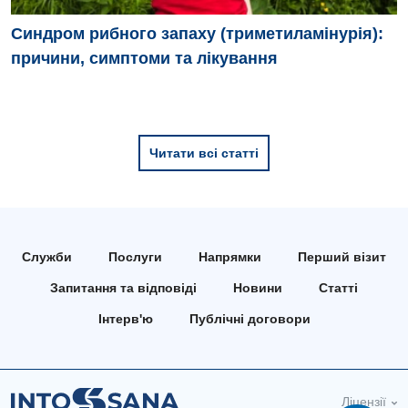
Дитяча хірургія
Синдром рибного запаху (триметиламінурія):
Педіатрія
причини, симптоми та лікування
Читати всі статті
Служби
Послуги
Напрямки
Перший візит
Запитання та відповіді
Новини
Статті
Інтерв'ю
Публічні договори
Ліцензії