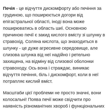
Печія
- це відчуття дискомфорту або печіння за
грудиною, що поширюється догори від
епігастральної області, іноді вона може
поширюватись в область шиї. Основною
причиною печії є закид кислого вмісту зі шлунку в
стравохід. Соляна кислота, що знаходиться в
Вакансії
шлунку - це дуже агресивне середовище, але
Заходи БПР
Діагностика
слизова шлунка від неї надійно і ретельно
захищена, на відміну від слизової оболонки
Інтернатура
Діагностичне відділення
стравоходу. Ось вона і страждає, виникає
Енциклопедія
Ендоскопічне відділення
відчуття печіння, біль і дискомфорт, коли в неї
потрапляє кислий вміст.
Програма лояльності
Інструментальна діагностика
Відгуки
Рентгенографія
Масштаби цієї проблеми не просто значні, вони
колосальні! Поява печії може свідчити про
Відео
УЗД
Декларування
наявність різноманітних хвороб і функціональних