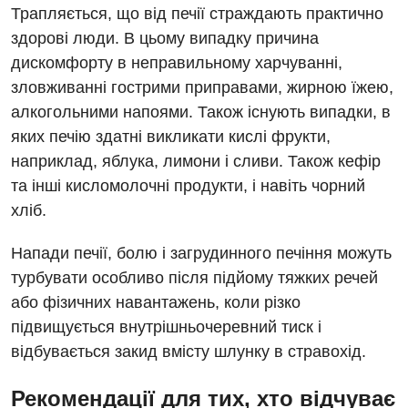
Кардіологія
Трапляється, що від печії страждають практично
здорові люди. В цьому випадку причина
Мамологія
дискомфорту в неправильному харчуванні,
Медична психологія
зловживанні гострими приправами, жирною їжею,
алкогольними напоями. Також існують випадки, в
Неврологія
яких печію здатні викликати кислі фрукти,
Онкологічне відділлення
наприклад, яблука, лимони і сливи. Також кефір
та інші кисломолочні продукти, і навіть чорний
Оториноларингологія
хліб.
Офтальмологічне відділення
Напади печії, болю і загрудинного печіння можуть
Проктологія
турбувати особливо після підйому тяжких речей
або фізичних навантажень, коли різко
Пульмонологія
підвищується внутрішньочеревний тиск і
Ревматологія
відбувається закид вмісту шлунку в стравохід.
Терапія
Рекомендації для тих, хто відчуває