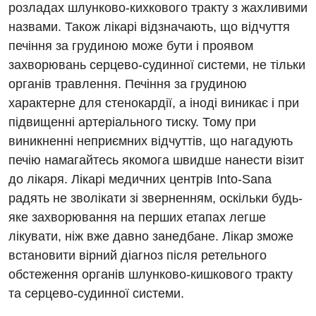
розладах шлунково-кихкового тракту з жахливими
Для дорослих
Національний скринінг здоров’я 40+
назвами. Також лікарі відзначають, що відчуття
Акушерство і гінекологія
печіння за грудиною може бути і проявом
Українська
захворювань серцево-судинної системи, не тільки
Алергологія, імунологія
Російська
органів травлення. Печіння за грудиною
Андрологія
характерне для стенокардії, а іноді виникає і при
підвищенні артеріального тиску. Тому при
Безоплатні послуги
виникненні неприємних відчуттів, що нагадують
Вакцинація
печію намагайтесь якомога швидше нанести візит
до лікаря. Лікарі медичних центрів Into-Sana
Гастроентерологія
радять не зволікати зі зверненням, оскільки будь-
Гематологія
яке захворювання на перших етапах легше
лікувати, ніж вже давно занедбане. Лікар зможе
Дерматовенерологія
встановити вірний діагноз після ретельного
Дієтологія
обстеження органів шлунково-кишкового тракту
та серцево-судинної системи.
Ендокринологія