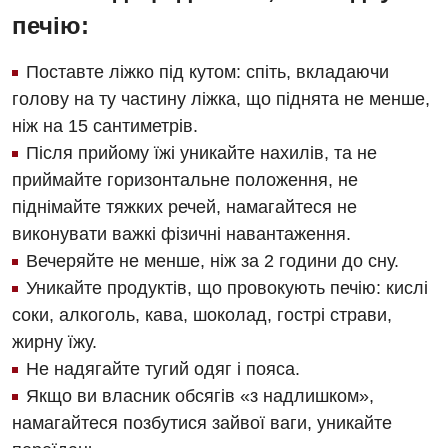
Травматологія і ортопедія
печію:
Урологія
Поставте ліжко під кутом: спіть, вкладаючи
Фізіотерапія
голову на ту частину ліжка, що піднята не менше,
Хірургічне відділення
ніж на 15 сантиметрів.
Після прийому їжі уникайте нахилів, та не
Для дітей
приймайте горизонтальне положення, не
піднімайте тяжких речей, намагайтеся не
Дитяча алергологія
виконувати важкі фізичні навантаження.
Дитяча гастроентерологія
Вечеряйте не менше, ніж за 2 години до сну.
Уникайте продуктів, що провокують печію: кислі
Дитяча гінекологія
соки, алкоголь, кава, шоколад, гострі страви,
Дитяча дерматовенерологія
жирну їжу.
Не надягайте тугий одяг і пояса.
Дитяча ендокринологія
Якщо ви власник обсягів «з надлишком»,
Дитяча кардіоревматологія
намагайтеся позбутися зайвої ваги, уникайте