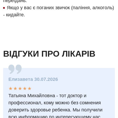
переїдань.
Дитяча неврологія
Якщо у вас є поганих звичок (паління, алкоголь)
Дитяча ортопедія і травматологія
- кидайте.
Дитяча оториноларингологія
Дитяча офтальмологія
Дитяча урологія
ВІДГУКИ ПРО ЛІКАРІВ
Дитяча хірургія
Педіатрія
Елизавета 30.07.2026
★
★
★
★
★
★
★
★
★
★
Татьяна Михайловна - тот доктор и
профессионал, кому можно без сомнения
доверить здоровье ребенка. Мы получили
всю информацию по интересующему нас