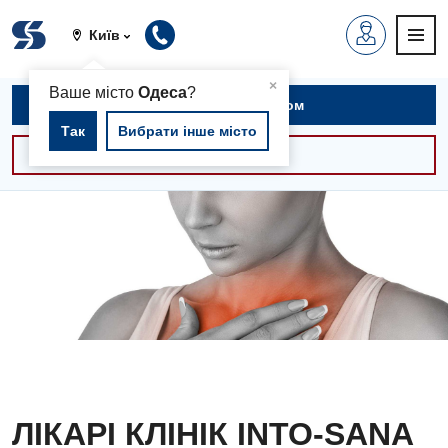
Київ
▲
×
Ваше місто
Одеса
?
Записатися на прийом
Так
Вибрати інше місто
Консультації -30%
ЛІКАРІ КЛІНІК INTO-SANA