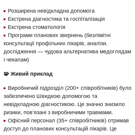
Акушерство і гінекологія
Українська
Розширена невідкладна допомога
Алергологія, імунологія
Екстрена діагностика та госпіталізація
Російська
Андрологія
Екстрена стоматологія
Програми планових звернень (безлімітні
Безоплатні послуги
консультації профільних лікарів, аналізи,
Вакцинація
дослідження — чудова альтернатива медоглядам
і чекапам)
Гастроентерологія
🧩 Живий приклад
Гематологія
Дерматовенерологія
Виробничий підрозділ (200+ співробітників) було
забезпечено Швидкою допомогою та
Дієтологія
невідкладною діагностикою. Це значно знизило
Ендокринологія
ризики, пов’язані з виробничими травмами.
Офісний персонал (35+ співробітників) отримав
Кардіологія
доступ до планових консультацій лікарів. Це
Мамологія