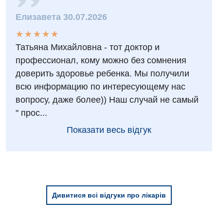
Елизавета 30.07.2026
Дитяча оториноларингологія
★
★
★
★
★
★
★
★
★
★
Дитяча офтальмологія
Татьяна Михайловна - тот доктор и
Дитяча урологія
профессионал, кому можно без сомнения
доверить здоровье ребенка. Мы получили
Дитяча хірургія
всю информацию по интересующему нас
Педіатрія
вопросу, даже более)) Наш случай не самый
" прос...
Показати весь відгук
Дивитися всі відгуки про лікарів