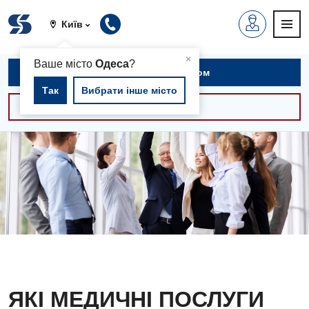
Київ
▲
×
Ваше місто
Одеса
?
Записатися на прийом
Так
Вибрати інше місто
Консультації -30%
ЯКІ МЕДИЧНІ ПОСЛУГИ