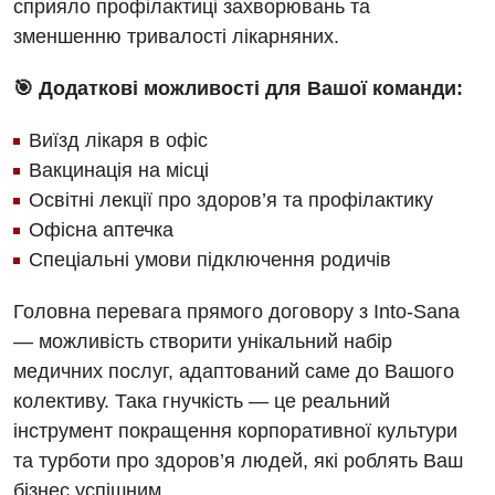
сприяло профілактиці захворювань та
зменшенню тривалості лікарняних.
Медична психологія
Неврологія
🎯 Додаткові можливості для Вашої команди:
Онкологічне відділлення
Виїзд лікаря в офіс
Вакцинація на місці
Оториноларингологія
Освітні лекції про здоров’я та профілактику
Офтальмологічне відділення
Офісна аптечка
Спеціальні умови підключення родичів
Проктологія
Пульмонологія
Головна перевага прямого договору з Into-Sana
— можливість створити унікальний набір
Ревматологія
медичних послуг, адаптований саме до Вашого
Терапія
колективу. Така гнучкість — це реальний
інструмент покращення корпоративної культури
Травматологія і ортопедія
та турботи про здоров’я людей, які роблять Ваш
Урологія
бізнес успішним.