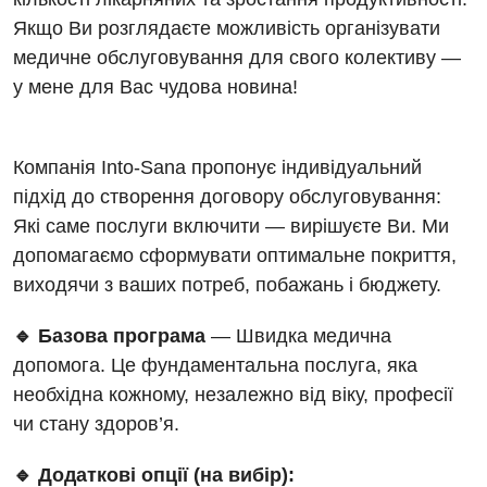
Якщо Ви розглядаєте можливість організувати
медичне обслуговування для свого колективу —
у мене для Вас чудова новина!
Вакансії
Компанія Into-Sana пропонує індивідуальний
Заходи БПР
Діагностика
підхід до створення договору обслуговування:
Інтернатура
Діагностичне відділення
Які саме послуги включити — вирішуєте Ви. Ми
допомагаємо сформувати оптимальне покриття,
Енциклопедія
Ендоскопічне відділення
виходячи з ваших потреб, побажань і бюджету.
Програма лояльності
Інструментальна діагностика
🔹 Базова програма
— Швидка медична
Відгуки
Рентгенографія
допомога. Це фундаментальна послуга, яка
Відео
УЗД
необхідна кожному, незалежно від віку, професії
Декларування
чи стану здоров’я.
Для дорослих
Національний скринінг здоров’я 40+
🔹 Додаткові опції (на вибір):