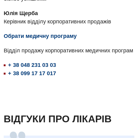
Фізіотерапія
Юлія Щерба
Керівник відділу корпоративних продажів
Хірургічне відділення
Обрати медичну програму
Для дітей
Дитяча алергологія
Відділ продажу корпоративних медичних програм
Дитяча гастроентерологія
+ 38 048 231 03 03
+ 38 099 17 17 017
Дитяча гінекологія
Дитяча дерматовенерологія
Дитяча ендокринологія
Дитяча кардіоревматологія
ВІДГУКИ ПРО ЛІКАРІВ
Дитяча неврологія
Дитяча ортопедія і травматологія