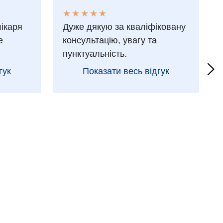
★
★
★
★
★
★
★
★
★
★
лікаря
Дуже дякую за кваліфіковану
е
консультацію, увагу та
пунктуальність.
гук
Показати весь відгук