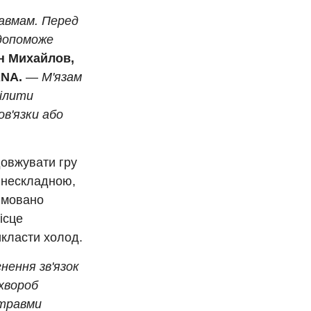
авмам. Перед
 допоможе
н Михайлов,
ANA.
—
М'язам
ділити
ов'язки або
довжувати гру
я нескладною,
вмовано
ісце
класти холод.
нення зв'язок
хвороб
 травми