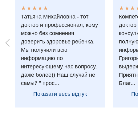
★
★
★
★
★
★
★
★
★
★
★
★
★
★
★
★
Татьяна Михайловна - тот
Компет
доктор и профессионал, кому
доктор
можно без сомнения
консул
доверить здоровье ребенка.
полну
Мы получили всю
информ
информацию по
Григор
интересующему нас вопросу,
выдерж
даже более)) Наш случай не
Приятн
самый " прос...
Благ...
Показати весь відгук
По