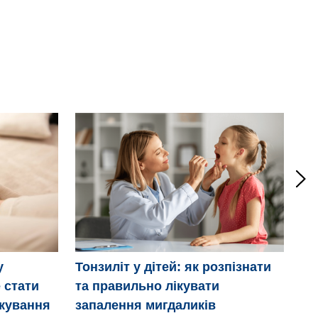
Мі
у
Тонзиліт у дітей: як розпізнати
 стати
та правильно лікувати
ікування
запалення мигдаликів