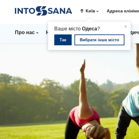
Київ
Адреса клінік
▲
×
Ваше місто
Одеса
?
Про нас
Напрямки
Ціни
Лікарі
Медич
Так
Вибрати інше місто