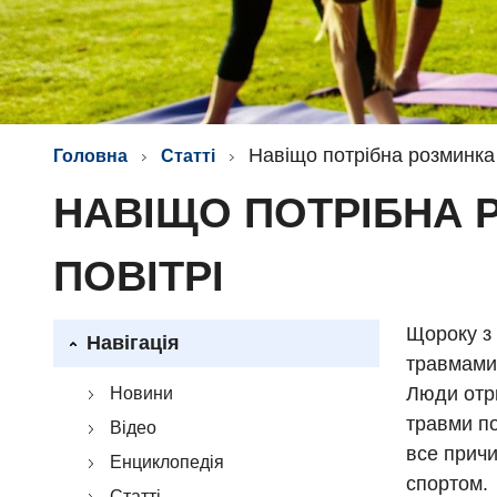
Навіщо потрібна розминка 
Головна
Статті
НАВІЩО ПОТРІБНА 
ПОВІТРІ
Щороку з 
Навігація
травмами,
Люди отри
Новини
травми по
Відео
все причи
Енциклопедія
спортом.
Статті