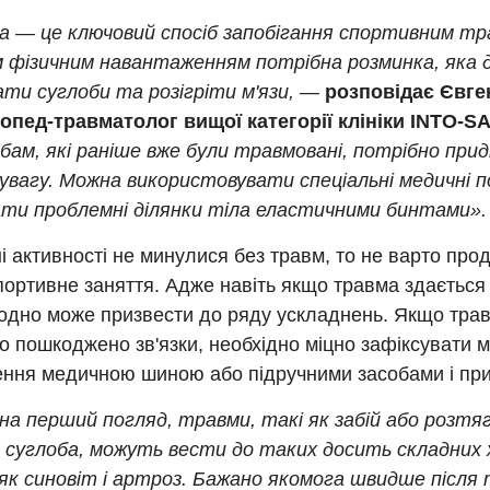
а — це ключовий спосіб запобігання спортивним тр
м фізичним навантаженням потрібна розминка, яка
ати суглоби та розігріти м'язи, —
розповідає Євге
топед-травматолог вищої категорії клініки INTO-S
бам, які раніше вже були травмовані, потрібно при
увагу. Можна використовувати спеціальні медичні п
ати проблемні ділянки тіла еластичними бинтами».
і активності не минулися без травм, то не варто про
портивне заняття. Адже навіть якщо травма здаєтьс
 одно може призвести до ряду ускладнень. Якщо тра
о пошкоджено зв'язки, необхідно міцно зафіксувати м
ння медичною шиною або підручними засобами і при
на перший погляд, травми, такі як забій або розтяг
о суглоба, можуть вести до таких досить складних 
 як синовіт і артроз. Бажано якомога швидше після