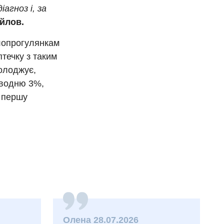
агноз і, за
йлов.
елопрогулянкам
птечку з таким
холоджує,
 водню 3%,
и першу
Олена 28.07.2026