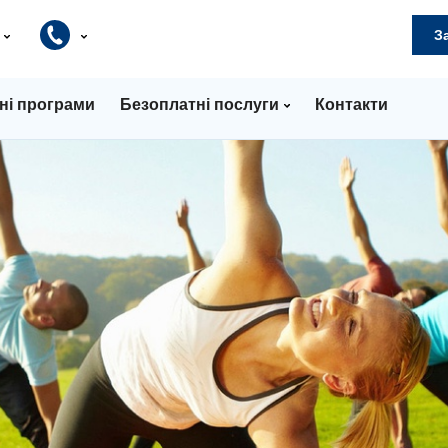
и
З
ні програми
Безоплатні послуги
Контакти