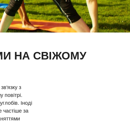
МИ НА СВІЖОМУ
зв'язку з
 повітрі.
глобів. Іноді
е частіше за
аняттями