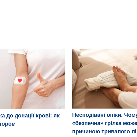
Несподівані опіки. Чом
а до донації крові: як
«безпечна» грілка може
нором
причиною тривалого л