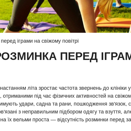
перед іграми на свіжому повітрі
РОЗМИНКА ПЕРЕД ІГРА
настанням літа зростає частота звернень до клініки у 
 отриманими під час фізичних активностей на свіжому
мують удари, садна та рани, пошкодження зв'язок, су
в'язані з неправильним підбором одягу та взуття, ал
на їх вельми проста — відсутність розминки перед з