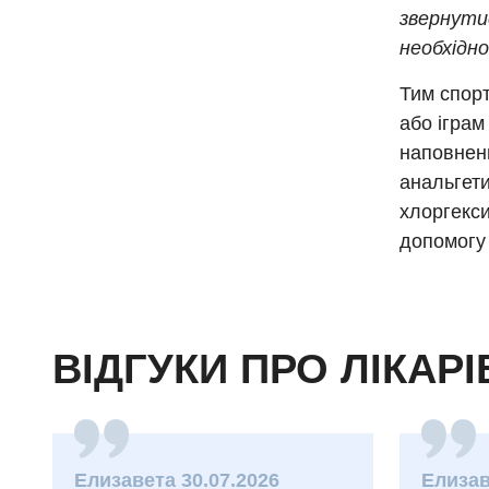
звернутис
необхідно
Тим спорт
або іграм
наповненн
анальгети
хлоргекси
допомогу 
ВІДГУКИ ПРО ЛІКАРІ
Елизавета 30.07.2026
Елизав