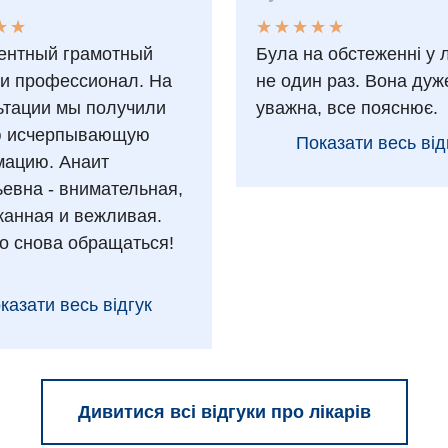
★
★
★
★
★
★
★
★
★
★
★
★
★
★
ентный грамотный
Була на обстеженні у 
 и профессионал. На
не один раз. Вона дуж
ьтации мы получили
уважна, все пояснює.
ю исчерпывающую
Показати весь від
ацию. Анаит
ьевна - внимательная,
анная и вежливая.
о снова обращаться!
казати весь відгук
Дивитися всі відгуки про лікарів