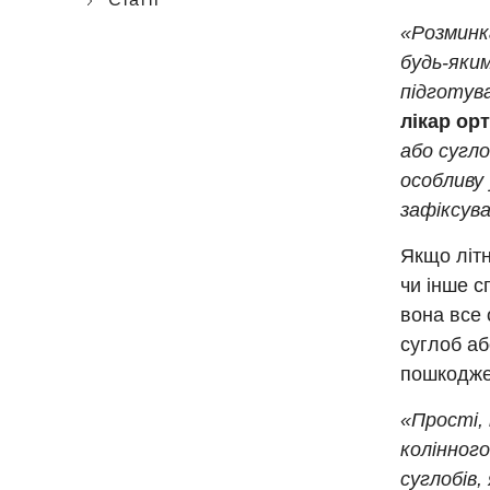
«Розминк
будь-яки
підготув
лікар ор
або сугло
особливу 
зафіксув
Якщо літн
чи інше с
вона все
суглоб аб
пошкодже
«Прості, 
колінног
суглобів,