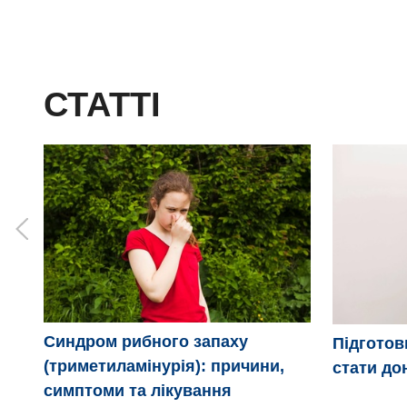
СТАТТІ
Синдром рибного запаху
Підготовк
(триметиламінурія): причини,
стати до
симптоми та лікування