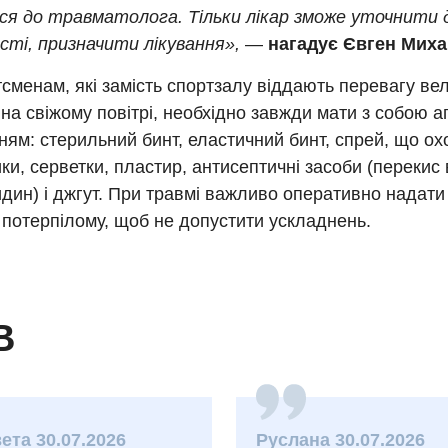
я до травматолога. Тільки лікар зможе уточнити ді
сті, призначити лікування»,
—
нагадує Євген Миха
сменам, які замість спортзалу віддають перевагу в
 на свіжому повітрі, необхідно завжди мати з собою а
ям: стерильний бинт, еластичний бинт, спрей, що о
ки, серветки, пластир, антисептичні засоби (перекис
дин) і джгут. При травмі важливо оперативно надат
потерпілому, щоб не допустити ускладнень.
В
ета 30.07.2026
Руслана 30.07.2026