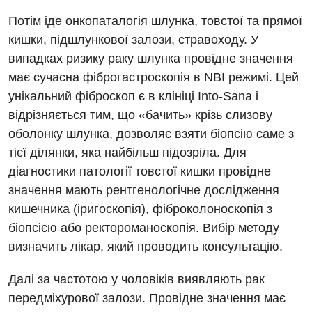
Потім іде онкопаталогія шлунка, товстої та прямої
кишки, підшлункової залози, стравоходу. У
випадках ризику раку шлунка провідне значення
має сучасна фіброгастроскопія в NBI режимі. Цей
унікальний фіброскоп є в клініці Into-Sana і
відрізняється тим, що «бачить» крізь слизову
оболонку шлунка, дозволяє взяти біопсію саме з
тієї ділянки, яка найбільш підозріла. Для
діагностики патології товстої кишки провідне
значення мають рентгенологічне дослідження
кишечника (іригоскопія), фіброколоноскопія з
біопсією або ректороманоскопія. Вибір методу
визначить лікар, який проводить консультацію.
Далі за частотою у чоловіків виявляють рак
передміхурової залози. Провідне значення має