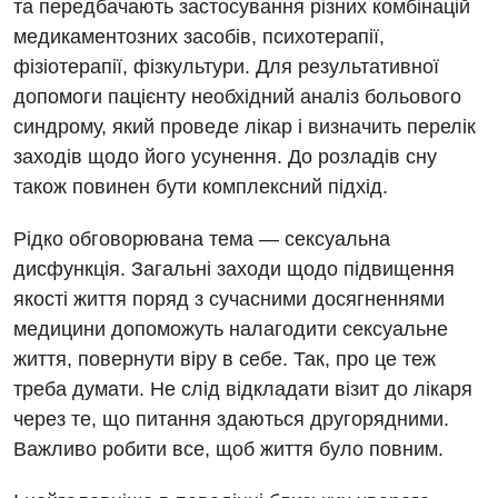
та передбачають застосування різних комбінацій
медикаментозних засобів, психотерапії,
Дитяча кардіоревматологія
фізіотерапії, фізкультури. Для результативної
Дитяча неврологія
допомоги пацієнту необхідний аналіз больового
синдрому, який проведе лікар і визначить перелік
Дитяча ортопедія і травматологія
заходів щодо його усунення. До розладів сну
Дитяча оториноларингологія
також повинен бути комплексний підхід.
Дитяча офтальмологія
Рідко обговорювана тема — сексуальна
Дитяча урологія
дисфункція. Загальні заходи щодо підвищення
якості життя поряд з сучасними досягненнями
Дитяча хірургія
медицини допоможуть налагодити сексуальне
Педіатрія
життя, повернути віру в себе. Так, про це теж
треба думати. Не слід відкладати візит до лікаря
через те, що питання здаються другорядними.
Важливо робити все, щоб життя було повним.