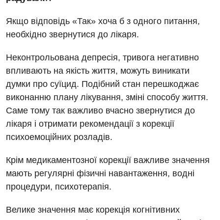
Відео
УЗД
Якщо відповідь «Так» хоча б з одного питання,
Декларування
необхідно звернутися до лікаря.
Для дорослих
Національний скринінг здоров’я 40+
Неконтрольована депресія, тривога негативно
Акушерство і гінекологія
впливають на якість життя, можуть виникати
Українська
Алергологія, імунологія
думки про суїцид. Подібний стан перешкоджає
Російська
виконанню плану лікування, зміні способу життя.
Андрологія
Саме тому так важливо вчасно звернутися до
Безоплатні послуги
лікаря і отримати рекомендації з корекції
психоемоційних розладів.
Вакцинація
Крім медикаментозної корекції важливе значення
Гастроентерологія
мають регулярні фізичні навантаження, водні
Гематологія
процедури, психотерапія.
Дерматовенерологія
Велике значення має корекція когнітивних