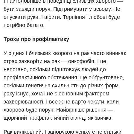
І найголовніше в поведінці близьких хворого —
бути завжди поруч. Підтримувати у всьому. Не
опускати руки. І вірити. Терпіння і любові буде
потрібно багато.
Трохи про профілактику
У рідних і близьких хворого на рак часто виникає
страх захворіти на рак — онкофобія. І це
непогано, оскільки підштовхує людей до
профілактичного обстеження. Це обґрунтовано,
оскільки генетична схильність до різних форм
раку існує, хоча і не є основним фактором
захворюваності. І все ж не варто чекати, коли
хвороба буде поруч. Найвірніше рішення —
щорічний профілактичний огляд, як звичка.
Рак виліковний. І запорукою успіху є не стільки