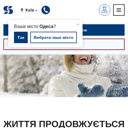
Київ
▲
×
Ваше місто
Одеса
?
Записатися на прийом
Так
Вибрати інше місто
Консультації -30%
ЖИТТЯ ПРОДОВЖУЄТЬСЯ