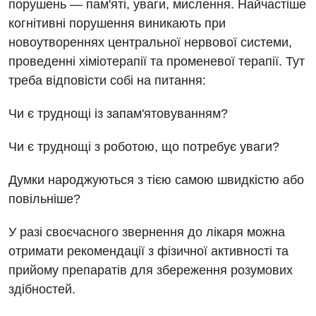
Дієтологія
порушень — пам'яті, уваги, мислення. Найчастіше
когнітивні порушення виникають при
Ендокринологія
новоутвореннях центральної нервової системи,
Кардіологія
проведенні хіміотерапії та променевої терапії. Тут
треба відповісти собі на питання:
Мамологія
Чи є труднощі із запам'ятовуванням?
Медична психологія
Неврологія
Чи є труднощі з роботою, що потребує уваги?
Онкологічне відділлення
Думки народжуються з тією самою швидкістю або
повільніше?
Оториноларингологія
Офтальмологічне відділення
У разі своєчасного звернення до лікаря можна
отримати рекомендації з фізичної активності та
Проктологія
прийому препаратів для збереження розумових
Пульмонологія
здібностей.
Ревматологія