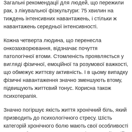
Загальні рекомендації для людей, що пережили
Терапія
рак, з лікувальної фізкультури: 75 хвилин на
тиждень інтенсивних навантажень, і стільки ж
Травматологія і ортопедія
навантажень середньої інтенсивності.
Урологія
Кожна четверта людина, що перенесла
Фізіотерапія
онкозахворювання, відзначає почуття
патологічної втоми. Стомленість проявляється у
Хірургічне відділення
вигляді фізичної, емоційної та розумової важкості,
Для дітей
що обмежує життєву активність. І в цьому випадку
фізичні навантаження значно зменшують втому,
Дитяча алергологія
підвищують життєвий тонус. Корисна також
психотерапія.
Дитяча гастроентерологія
Дитяча гінекологія
Значно погіршує якість життя хронічний біль, який
призводить до психологічного стресу. Шість
Дитяча дерматовенерологія
категорій хронічного болю мають свої особливості
Дитяча ендокринологія