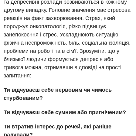
та депресивні розлади розвиваються в кожному
другому випадку. Головне значення має стресова
реакція на факт захворювання. Страх, який
породжує онкопатологія, різко підвищує
занепокоєння і стрес. Ускладнюють ситуацію
фізична неспроможність, біль, соціальна ізоляція,
проблеми на роботі та в сім'ї. Зрозуміти, що у
близької людини формується депресія або
тривога можна, отримавши відповіді на прості
Вакансії
запитання:
Заходи БПР
Діагностика
Ти відчуваєш себе нервовим чи чимось
Інтернатура
стурбованим?
Діагностичне відділення
Енциклопедія
Ендоскопічне відділення
Ти відчуваєш себе сумним або пригніченим?
Програма лояльності
Інструментальна діагностика
Ти втратив інтерес до речей, які раніше
Відгуки
радували?
Рентгенографія