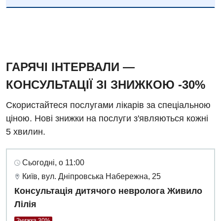
Російська
Андрологія
Безоплатні послуги
Вакцинація
ГАРЯЧІ ІНТЕРВАЛИ —
Гастроентерологія
КОНСУЛЬТАЦІЇ ЗІ ЗНИЖКОЮ -30%
Гематологія
Скористайтеся послугами лікарів за спеціальною
Дерматовенерологія
ціною. Нові знижки на послуги з'являються кожні
5 хвилин.
Дієтологія
Ендокринологія
Сьогодні, о 11:00
Київ, вул. Дніпровська Набережна, 25
Кардіологія
Консультація дитячого невролога Живило
Мамологія
Лілія
Медична психологія
Знижка 30%