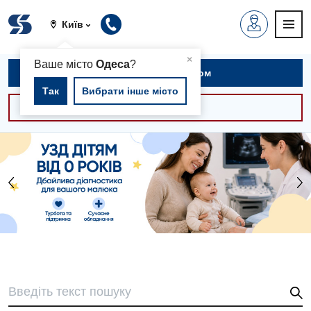
Київ
▲
×
Ваше місто
Одеса
?
Записатися на прийом
Так
Вибрати інше місто
Консультації -30%