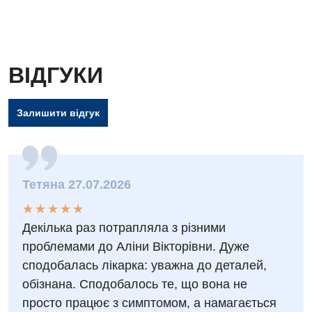
Дитяча офтальмологія
Дитяча урологія
ВІДГУКИ
Дитяча хірургія
Педіатрія
Залишити відгук
Тетяна 27.07.2026
★
★
★
★
★
★
★
★
★
★
Декілька раз потрапляла з різними
проблемами до Аліни Вікторівни. Дуже
сподобалась лікарка: уважна до деталей,
обізнана. Сподобалось те, що вона не
просто працює з симптомом, а намагається