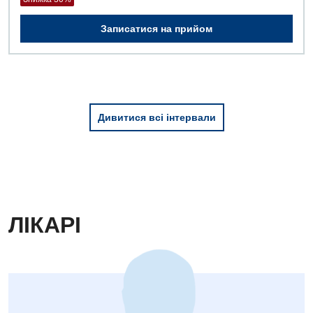
Неврологія
Записатися на прийом
Онкологічне відділлення
Оториноларингологія
Офтальмологічне відділення
Дивитися всі інтервали
Проктологія
Пульмонологія
Ревматологія
Терапія
ЛІКАРІ
Травматологія і ортопедія
Урологія
Фізіотерапія