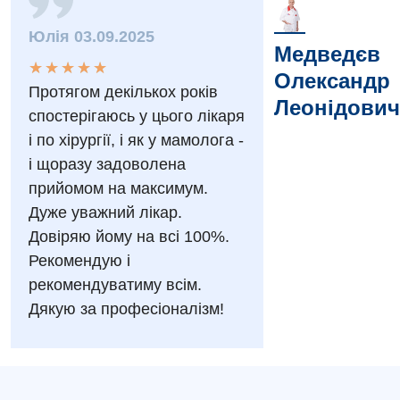
Вакансії
Юлія 03.09.2025
Заходи БПР
Діагностика
Медведєв
★
★
★
★
★
★
★
★
★
★
Інтернатура
Олександр
Діагностичне відділення
Протягом декількох років
Леонідович
Енциклопедія
Ендоскопічне відділення
спостерігаюсь у цього лікаря
і по хірургії, і як у мамолога -
Програма лояльності
Інструментальна діагностика
і щоразу задоволена
Відгуки
Рентгенографія
прийомом на максимум.
Дуже уважний лікар.
Відео
УЗД
Декларування
Довіряю йому на всі 100%.
Рекомендую і
Для дорослих
Національний скринінг здоров’я 40+
рекомендуватиму всім.
Акушерство і гінекологія
Дякую за професіоналізм!
Українська
Алергологія, імунологія
Російська
Андрологія