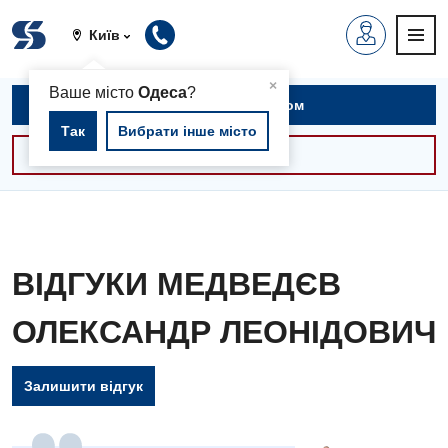
Київ
▲
×
Ваше місто
Одеса
?
Записатися на прийом
Так
Вибрати інше місто
Консультації -30%
ВІДГУКИ МЕДВЕДЄВ
ОЛЕКСАНДР ЛЕОНІДОВИЧ
Залишити відгук