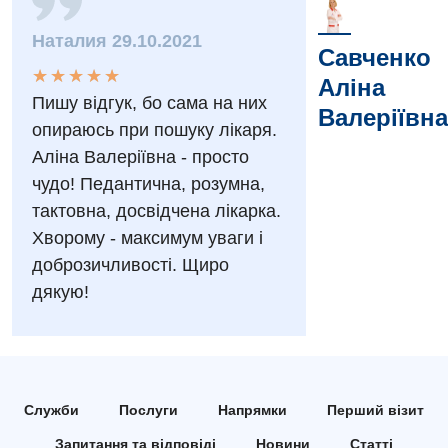
Заходи БПР
Діагностика
Наталия 29.10.2021
Савченко
Інтернатура
Діагностичне відділення
★
★
★
★
★
★
★
★
★
★
Аліна
Енциклопедія
Ендоскопічне відділення
Пишу відгук, бо сама на них
Валеріївна
опираюсь при пошуку лікаря.
Програма лояльності
Інструментальна діагностика
Аліна Валеріївна - просто
Відгуки
Рентгенографія
чудо! Педантична, розумна,
тактовна, досвідчена лікарка.
Відео
УЗД
Декларування
Хворому - максимум уваги і
доброзичливості. Щиро
Для дорослих
Національний скринінг здоров’я 40+
дякую!
Акушерство і гінекологія
Українська
Алергологія, імунологія
Російська
Андрологія
Служби
Послуги
Напрямки
Перший візит
Безоплатні послуги
Запитання та відповіді
Новини
Статті