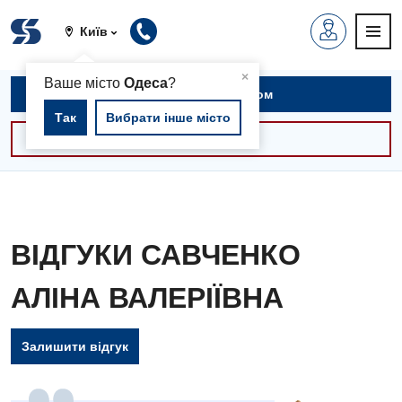
Київ
▲
×
Ваше місто
Одеса
?
Записатися на прийом
Так
Вибрати інше місто
Консультації -30%
ВІДГУКИ САВЧЕНКО
АЛІНА ВАЛЕРІЇВНА
Залишити відгук
Вакансії