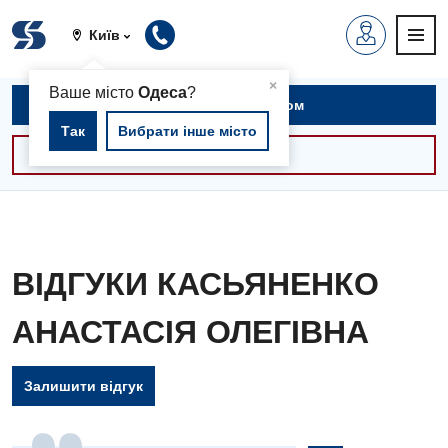
Київ
▲
×
Ваше місто
Одеса
?
Записатися на прийом
Так
Вибрати інше місто
Консультації -30%
ВІДГУКИ КАСЬЯНЕНКО
АНАСТАСІЯ ОЛЕГІВНА
Залишити відгук
Вакансії