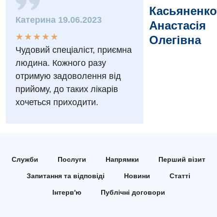
Заходи БПР
Касьяненко
Діагностика
Катерина 19.06.2023
Анастасія
Інтернатура
Діагностичне відділення
★
★
★
★
★
★
★
★
★
★
Олегівна
Енциклопедія
Ендоскопічне відділення
Чудовий спеціаліст, приємна
людина. Кожного разу
Програма лояльності
Інструментальна діагностика
отримую задоволення від
Відгуки
Рентгенографія
прийому, до таких лікарів
хочеться приходити.
Відео
УЗД
Декларування
Для дорослих
Національний скринінг здоров’я 40+
Акушерство і гінекологія
Служби
Послуги
Напрямки
Перший візит
Українська
Алергологія, імунологія
Запитання та відповіді
Новини
Статті
Російська
Андрологія
Інтерв'ю
Публічні договори
Безоплатні послуги