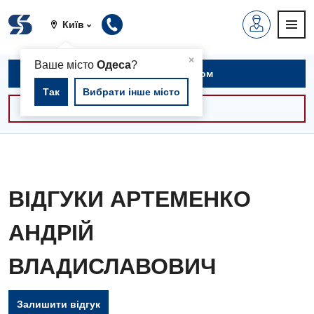
Київ
▲
×
Ваше місто
Одеса
?
Записатися на прийом
Так
Вибрати інше місто
Консультації -30%
ВІДГУКИ АРТЕМЕНКО
АНДРІЙ
ВЛАДИСЛАВОВИЧ
Залишити відгук