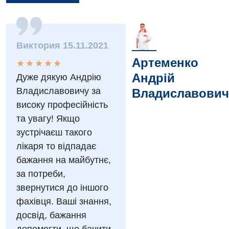
Вакансії
Виктория 15.11.2021
Заходи БПР
Діагностика
Артеменко
★
★
★
★
★
★
★
★
★
★
Інтернатура
Діагностичне відділення
Андрій
Дуже дякую Андрію
Енциклопедія
Ендоскопічне відділення
Владиславовичу за
Владиславович
високу професійність
Програма лояльності
Інструментальна діагностика
та увагу! Якщо
Відгуки
Рентгенографія
зустрічаєш такого
лікаря то відпадає
Відео
УЗД
Декларування
бажання на майбутнє,
за потреби,
Для дорослих
Національний скринінг здоров’я 40+
звернутися до іншого
Акушерство і гінекологія
фахівця. Ваші знання,
Українська
досвід, бажання
Алергологія, імунологія
Російська