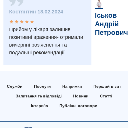
Заходи БПР
Діагностика
Костянтин 18.02.2024
Іськов
Інтернатура
Діагностичне відділення
★
★
★
★
★
★
★
★
★
★
Андрій
Енциклопедія
Ендоскопічне відділення
Прийом у лікаря залишив
Петрович
позитивні враження- отримали
Програма лояльності
Інструментальна діагностика
вичерпні розʼяснення та
Відгуки
Рентгенографія
подальші рекомендації.
Відео
УЗД
Декларування
Для дорослих
Національний скринінг здоров’я 40+
Служби
Послуги
Напрямки
Перший візит
Акушерство і гінекологія
Українська
Запитання та відповіді
Новини
Статті
Алергологія, імунологія
Російська
Інтерв'ю
Публічні договори
Андрологія
Безоплатні послуги