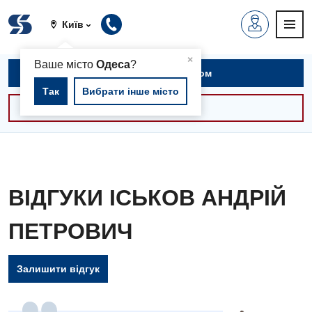
Київ
▲
×
Ваше місто
Одеса
?
Записатися на прийом
Так
Вибрати інше місто
Консультації -30%
ВІДГУКИ ІСЬКОВ АНДРІЙ
ПЕТРОВИЧ
Залишити відгук
Вакансії