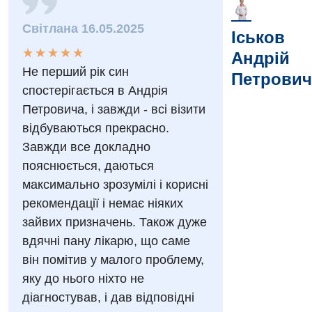
Вакансії
Світлана 16.05.2025
Заходи БПР
Іськов
Діагностика
★
★
★
★
★
★
★
★
★
★
Андрій
Інтернатура
Діагностичне відділення
Не перший рік син
Петрович
Енциклопедія
спостерігається в Андрія
Ендоскопічне відділення
Петровича, і завжди - всі візити
Програма лояльності
Інструментальна діагностика
відбуваються прекрасно.
Відгуки
Завжди все докладно
Рентгенографія
пояснюється, даються
Відео
УЗД
максимально зрозумілі і корисні
Декларування
рекомендації і немає ніяких
Для дорослих
Національний скринінг здоров’я 40+
зайвих призначень. Також дуже
вдячні пану лікарю, що саме
Акушерство і гінекологія
Українська
він помітив у малого проблему,
Алергологія, імунологія
яку до нього ніхто не
Російська
Андрологія
діагностував, і дав відповідні