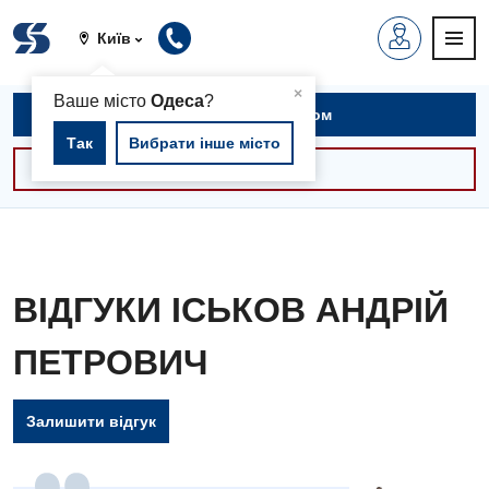
Київ
▲
×
Ваше місто
Одеса
?
Записатися на прийом
Так
Вибрати інше місто
Консультації -30%
ВІДГУКИ ІСЬКОВ АНДРІЙ
ПЕТРОВИЧ
Залишити відгук