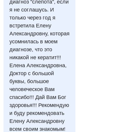
Акушерство і гінекологія
диагноз "слепота", если
Українська
я не соглашусь. И
Алергологія, імунологія
Російська
только через год я
Андрологія
встретила Елену
Александровну, которая
Безоплатні послуги
усомнилась в моем
Вакцинація
диагнозе, что это
никакой не кератит!!!
Гастроентерологія
Елена Александровна,
Гематологія
Доктор с большой
буквы, большое
Дерматовенерологія
человеческое Вам
Дієтологія
спасибо!!! Дай Вам Бог
здоровья!!! Рекомендую
Ендокринологія
и буду рекомендовать
Кардіологія
Елену Александровну
всем своим знакомым!
Мамологія