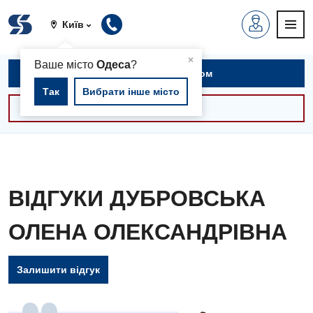
Київ
▲
×
Ваше місто
Одеса
?
Записатися на прийом
Так
Вибрати інше місто
Консультації -30%
ВІДГУКИ ДУБРОВСЬКА
ОЛЕНА ОЛЕКСАНДРІВНА
Залишити відгук