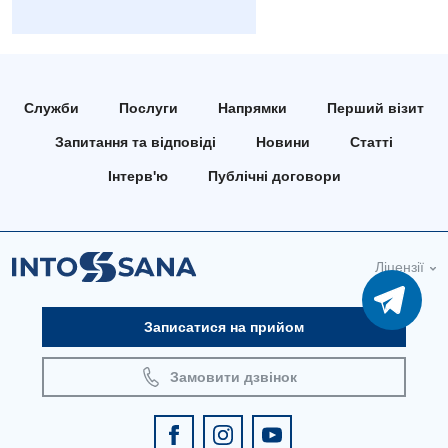
Медична психологія
Неврологія
Служби
Послуги
Напрямки
Перший візит
Онкологічне відділлення
Запитання та відповіді
Новини
Статті
Оториноларингологія
Інтерв'ю
Публічні договори
Офтальмологічне відділення
Проктологія
Ліцензії
Пульмонологія
Ревматологія
Записатися на прийом
Терапія
Замовити дзвінок
Травматологія і ортопедія
Урологія