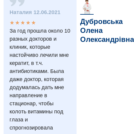
Наталия 12.06.2021
Дубровська
★
★
★
★
★
★
★
★
★
★
Олена
За год прошла около 10
Вакансії
Олександрівна
разных докторов и
Заходи БПР
Діагностика
клиник, которые
настойчиво лечили мне
Інтернатура
Діагностичне відділення
кератит, в т.ч.
Енциклопедія
Ендоскопічне відділення
антибиотиками. Была
даже доктор, которая
Програма лояльності
Інструментальна діагностика
додумалась дать мне
Відгуки
Рентгенографія
направление в
стационар, чтобы
Відео
УЗД
Декларування
колоть витамины под
глаза и
Для дорослих
Національний скринінг здоров’я 40+
спрогнозировала