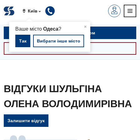
Київ
▲
×
Ваше місто
Одеса
?
Записатися на прийом
Так
Вибрати інше місто
Консультації -30%
ВІДГУКИ ШУЛЬГІНА
ОЛЕНА ВОЛОДИМИРІВНА
Залишити відгук
Вакансії