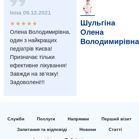
Заходи БПР
Діагностика
Інна 09.12.2021
Інтернатура
Шульгіна
Діагностичне відділення
★
★
★
★
★
★
★
★
★
★
Олена
Олена Володимирівна,
Енциклопедія
Ендоскопічне відділення
один з найкращих
Володимирівна
Програма лояльності
Інструментальна діагностика
педіатрів Києва!
Призначає тільки
Відгуки
Рентгенографія
ефективне лікування!
Відео
УЗД
Завжди на зв‘язку!
Декларування
Задоволені!!!
Для дорослих
Національний скринінг здоров’я 40+
Акушерство і гінекологія
Українська
Алергологія, імунологія
Російська
Служби
Послуги
Напрямки
Перший візит
Андрологія
Запитання та відповіді
Новини
Статті
Безоплатні послуги