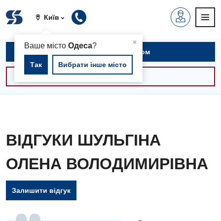
Київ
▲
×
Ваше місто
Одеса
?
Записатися на прийом
Так
Вибрати інше місто
Консультації -30%
ВІДГУКИ ШУЛЬГІНА
ОЛЕНА ВОЛОДИМИРІВНА
Залишити відгук
Вакансії