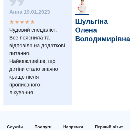
Заходи БПР
Діагностика
Анна 19.01.2023
Інтернатура
Діагностичне відділення
Шульгіна
★
★
★
★
★
★
★
★
★
★
Олена
Енциклопедія
Чудовий спеціаліст.
Ендоскопічне відділення
Все пояснила та
Володимирівна
Програма лояльності
Інструментальна діагностика
відповіла на додаткові
Відгуки
питання.
Рентгенографія
Найважливіше, що
Відео
УЗД
дитіни стало значно
Декларування
краще після
Для дорослих
Національний скринінг здоров’я 40+
прописаного
лікування.
Акушерство і гінекологія
Українська
Алергологія, імунологія
Російська
Андрологія
Служби
Послуги
Напрямки
Перший візит
Безоплатні послуги