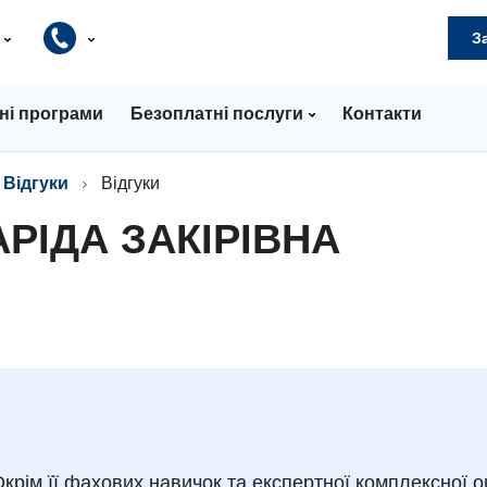
и
З
ні програми
Безоплатні послуги
Контакти
Відгуки
Відгуки
АРІДА ЗАКІРІВНА
крім її фахових навичок та експертної комплексної о