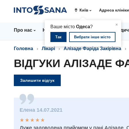
Київ
Адреса клінік
▲
×
Ваше місто
Одеса
?
Про нас
Напрямки
Ціни
Лікарі
Медич
Так
Вибрати інше місто
Головна
Лікарі
Алізаде Фаріда Закірівна
ВІДГУКИ АЛІЗАДЕ Ф
Залишити відгук
Елена 14.07.2021
★
★
★
★
★
★
★
★
★
★
Дуже задоволена прийомом у пані Алізаде. О