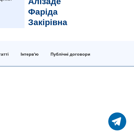
Алізаде
Фаріда
Закірівна
атті
Інтерв'ю
Публічні договори