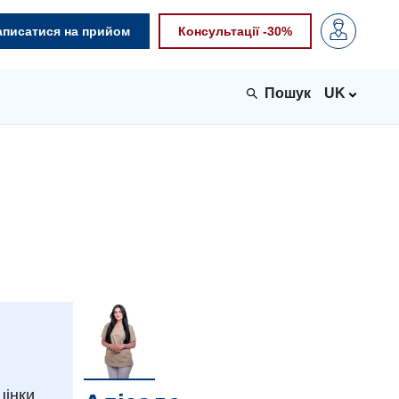
аписатися на прийом
Консультації -30%
UK
цінки