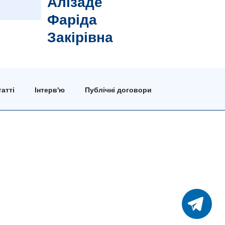
Алізаде
Фаріда
Закірівна
атті
Інтерв'ю
Публічні договори