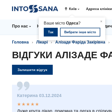
Київ
Адреса клінік
▲
×
Ваше місто
Одеса
?
Про нас
Напрямки
Ціни
Лікарі
Медич
Так
Вибрати інше місто
Головна
Лікарі
Алізаде Фаріда Закірівна
ВІДГУКИ АЛІЗАДЕ Ф
Залишити відгук
Катерина 03.12.2024
★
★
★
★
★
★
★
★
★
★
Дуже крута лікар, приємна та легка в спілкува