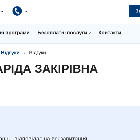
и
З
ні програми
Безоплатні послуги
Контакти
Відгуки
Відгуки
АРІДА ЗАКІРІВНА
нні , відповідає на всі запитання.