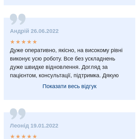
Урологія
Фізіотерапія
Хірургічне відділення
Андрій 26.06.2022
Для дітей
★
★
★
★
★
★
★
★
★
★
Дуже оперативно, якісно, на високому рівні
Дитяча алергологія
виконує усю роботу. Все без ускладнень
Дитяча гастроентерологія
дуже швидке відновлення. Догляд за
пацієнтом, консультації, підтримка. Дякую
Дитяча гінекологія
Показати весь відгук
Дитяча дерматовенерологія
Дитяча ендокринологія
Дитяча кардіоревматологія
Леонід 19.01.2022
Дитяча неврологія
★
★
★
★
★
★
★
★
★
★