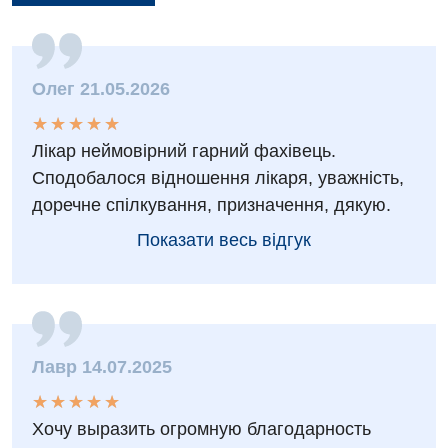
Олег 21.05.2026
★
★
★
★
★
★
★
★
★
★
Лікар неймовірний гарний фахівець.
Сподобалося відношення лікаря, уважність,
доречне спілкування, призначення, дякую.
Показати весь відгук
Лавр 14.07.2025
★
★
★
★
★
★
★
★
★
★
Хочу выразить огромную благодарность