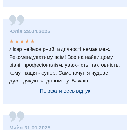
Акушерство і гінекологія
Українська
Алергологія, імунологія
Російська
Андрологія
Юлія 28.04.2025
Безоплатні послуги
★
★
★
★
★
★
★
★
★
★
Лікар неймовірний! Вдячності немає меж.
Вакцинація
Рекомендуватиму всім! Все на найвищому
Гастроентерологія
рівні: професіоналізм, уважність, тактовність,
комунікація - супер. Самопочуття чудове,
Гематологія
дуже дякую за допомогу. Бажаю ...
Дерматовенерологія
Показати весь відгук
Дієтологія
Ендокринологія
Кардіологія
Майя 31.01.2025