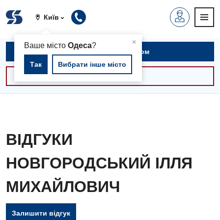
Київ
▲
×
Ваше місто
Одеса
?
Записатися на прийом
Так
Вибрати інше місто
Консультації -30%
ВІДГУКИ
НОВГОРОДСЬКИЙ ІЛЛЯ
МИХАЙЛОВИЧ
Залишити відгук