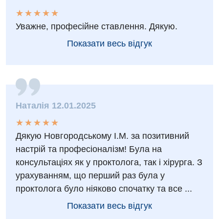
Мамологія
★
★
★
★
★
★
★
★
★
★
Медична психологія
Уважне, професійне ставлення. Дякую.
Показати весь відгук
Неврологія
Онкологічне відділлення
Оториноларингологія
Офтальмологічне відділення
Наталія 12.01.2025
Проктологія
★
★
★
★
★
★
★
★
★
★
Дякую Новгородському І.М. за позитивний
Пульмонологія
настрій та професіоналізм! Була на
Ревматологія
консультаціях як у проктолога, так і хірурга. З
урахуванням, що перший раз була у
Терапія
проктолога було ніяково спочатку та все ...
Травматологія і ортопедія
Показати весь відгук