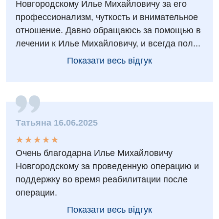
Новгородскому Илье Михайловичу за его
профессионализм, чуткость и внимательное
отношение. Давно обращаюсь за помощью в
лечении к Илье Михайловичу, и всегда пол...
Показати весь відгук
Вакансії
Заходи БПР
Діагностика
Інтернатура
Діагностичне відділення
Енциклопедія
Татьяна 16.06.2025
Ендоскопічне відділення
★
★
★
★
★
★
★
★
★
★
Програма лояльності
Інструментальна діагностика
Очень благодарна Илье Михайловичу
Відгуки
Рентгенографія
Новгородскому за проведенную операцию и
поддержку во время реабилитации после
Відео
УЗД
Декларування
операции.
Для дорослих
Національний скринінг здоров’я 40+
Показати весь відгук