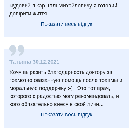
Дитяча ортопедія і травматологія
Чудовий лікар. Іллі Михайловичу я готовий
довірити життя.
Дитяча оториноларингологія
Показати весь відгук
Дитяча офтальмологія
Дитяча урологія
Дитяча хірургія
Педіатрія
Татьяна 30.12.2021
Хочу выразить благодарность доктору за
грамотно оказанную помощь после травмы и
моральную поддержку :-) . Это тот врач,
которого с радостью могу рекомендовать, и
кого обязательно внесу в свой личн...
Показати весь відгук