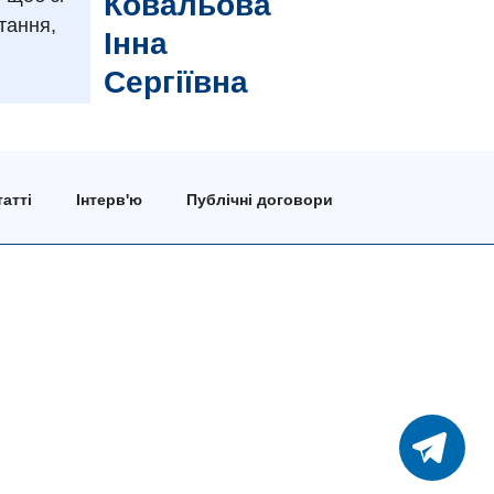
Ковальова
тання,
Інна
Сергіївна
атті
Інтерв'ю
Публічні договори