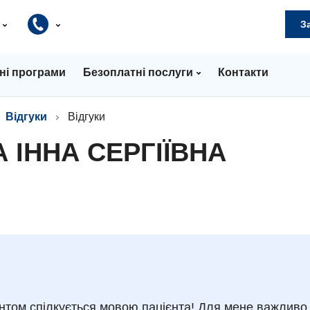
и
З
ні програми
Безоплатні послуги
Контакти
Відгуки
Відгуки
 ІННА СЕРГІЇВНА
єнтом спілкується мовою пацієнта! Для мене важливо,