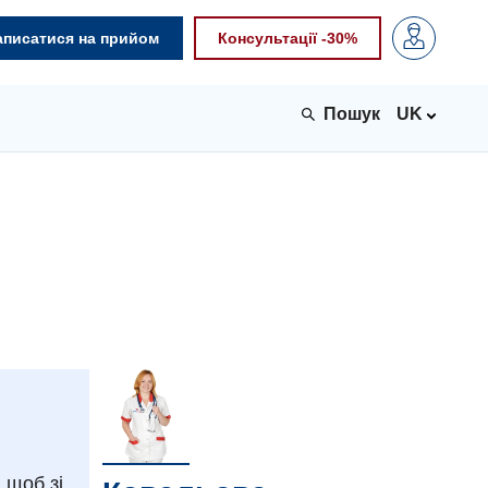
аписатися на прийом
Консультації -30%
UK
 щоб зі