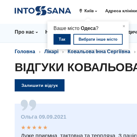
Київ
Адреса клінік
▲
×
Ваше місто
Одеса
?
Про нас
Напрямки
Ціни
Лікарі
Медич
Так
Вибрати інше місто
Головна
Лікарі
Ковальова Інна Сергіївна
ВІДГУКИ КОВАЛЬОВА
Залишити відгук
Ольга 09.09.2021
★
★
★
★
★
★
★
★
★
★
Дуже приємна, тактовна та терпляча. З паці