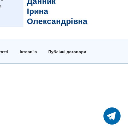
Данник
е
Ірина
Олександрівна
атті
Інтерв'ю
Публічні договори