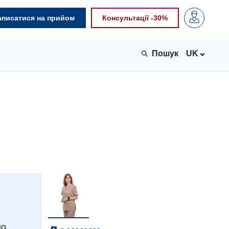
аписатися на прийом
Консультації -30%
UK
но