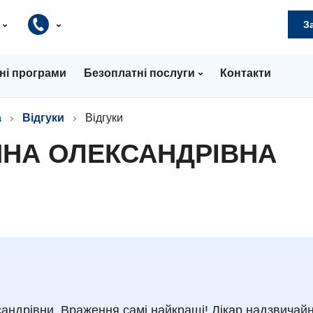
и
З
ні програми
Безоплатні послуги
Контакти
а
Відгуки
Відгуки
ИНА ОЛЕКСАНДРІВНА
сандрівни. Враження самі найкращі! Лікар надзвичай