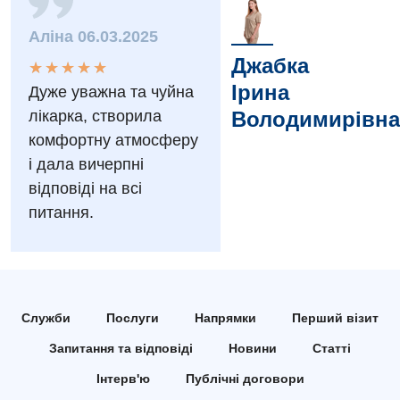
Заходи БПР
Діагностика
Аліна 06.03.2025
Інтернатура
Діагностичне відділення
Джабка
★
★
★
★
★
★
★
★
★
★
Ірина
Дуже уважна та чуйна
Енциклопедія
Ендоскопічне відділення
лікарка, створила
Володимирівна
Програма лояльності
Інструментальна діагностика
комфортну атмосферу
і дала вичерпні
Відгуки
Рентгенографія
відповіді на всі
Відео
УЗД
питання.
Декларування
Для дорослих
Національний скринінг здоров’я 40+
Акушерство і гінекологія
Українська
Служби
Послуги
Напрямки
Перший візит
Алергологія, імунологія
Російська
Запитання та відповіді
Новини
Статті
Андрологія
Інтерв'ю
Публічні договори
Безоплатні послуги