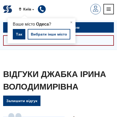
Київ
▲
×
Ваше місто
Одеса
?
Записатися на прийом
Так
Вибрати інше місто
Консультації -30%
ВІДГУКИ ДЖАБКА ІРИНА
ВОЛОДИМИРІВНА
Залишити відгук
Вакансії