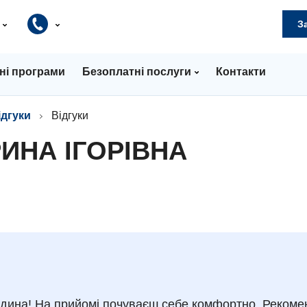
и
З
ні програми
Безоплатні послуги
Контакти
ідгуки
Відгуки
РИНА ІГОРІВНА
юдина! На прийомі почуваєш себе комфортно. Рекоме