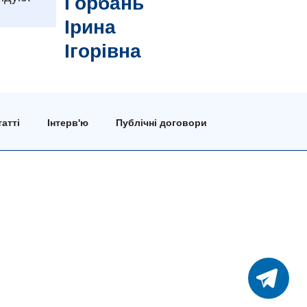
Горбань
Ірина
Ігорівна
атті
Інтерв'ю
Публічні договори