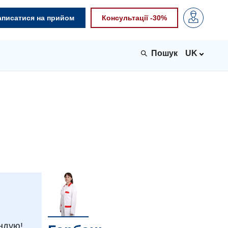
аписатися на прийом
Консультації -30%
UK
ндую!