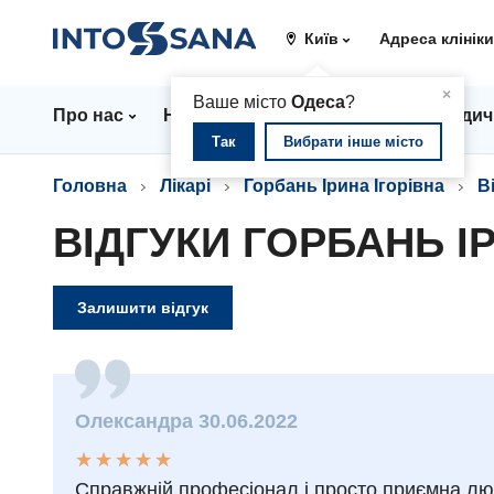
Київ
Адреса клінік
▲
×
Ваше місто
Одеса
?
Про нас
Напрямки
Ціни
Лікарі
Медич
Так
Вибрати інше місто
Головна
Лікарі
Горбань Ірина Ігорівна
В
ВІДГУКИ ГОРБАНЬ І
Залишити відгук
Олександра 30.06.2022
★
★
★
★
★
★
★
★
★
★
Справжній професіонал і просто приємна л