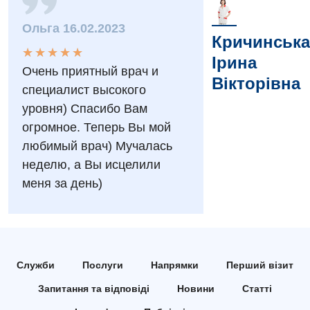
Заходи БПР
Діагностика
Ольга 16.02.2023
Кричинська
Інтернатура
Діагностичне відділення
★
★
★
★
★
★
★
★
★
★
Ірина
Очень приятный врач и
Енциклопедія
Ендоскопічне відділення
Вікторівна
специалист высокого
Програма лояльності
Інструментальна діагностика
уровня) Спасибо Вам
огромное. Теперь Вы мой
Відгуки
Рентгенографія
любимый врач) Мучалась
Відео
УЗД
неделю, а Вы исцелили
Декларування
меня за день)
Для дорослих
Національний скринінг здоров’я 40+
Акушерство і гінекологія
Українська
Алергологія, імунологія
Російська
Служби
Послуги
Напрямки
Перший візит
Андрологія
Запитання та відповіді
Новини
Статті
Безоплатні послуги