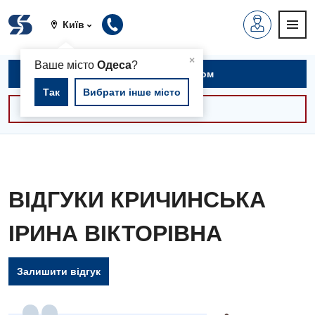
Київ
▲
×
Ваше місто
Одеса
?
Записатися на прийом
Так
Вибрати інше місто
Консультації -30%
ВІДГУКИ КРИЧИНСЬКА
ІРИНА ВІКТОРІВНА
Залишити відгук
Вакансії