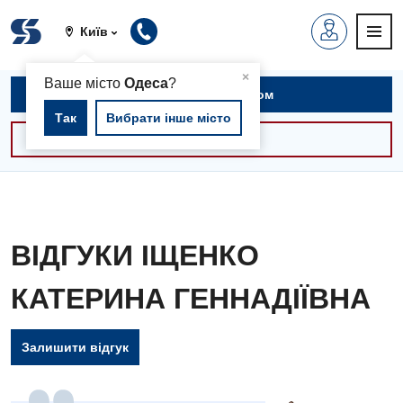
Київ
▲
×
Ваше місто
Одеса
?
Записатися на прийом
Так
Вибрати інше місто
Консультації -30%
ВІДГУКИ ІЩЕНКО
КАТЕРИНА ГЕННАДІЇВНА
Залишити відгук
Вакансії