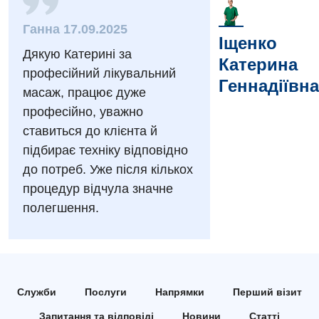
Заходи БПР
Діагностика
Ганна 17.09.2025
Іщенко
Інтернатура
Діагностичне відділення
Дякую Катерині за
Катерина
Енциклопедія
Ендоскопічне відділення
професійний лікувальний
Геннадіївна
масаж, працює дуже
Програма лояльності
Інструментальна діагностика
професійно, уважно
Відгуки
Рентгенографія
ставиться до клієнта й
підбирає техніку відповідно
Відео
УЗД
Декларування
до потреб. Уже після кількох
процедур відчула значне
Для дорослих
Національний скринінг здоров’я 40+
полегшення.
Акушерство і гінекологія
Українська
Алергологія, імунологія
Російська
Андрологія
Служби
Послуги
Напрямки
Перший візит
Безоплатні послуги
Запитання та відповіді
Новини
Статті