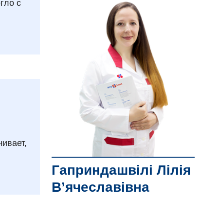
гло с
чивает,
Гаприндашвілі Лілія
В’ячеславівна