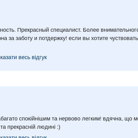
ость. Прекрасный специалист. Более внимательног
на за заботу и потдержку! если вы хотите чуствовать
казати весь відгук
абагато спокійнішим та нервово легким! вдячна, що 
та прекрасній людині :)
казати весь відгук