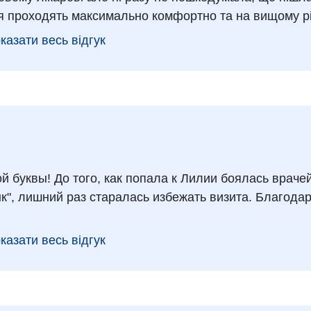
ія проходять максимально комфортно та на вищому рі
казати весь відгук
 буквы! До того, как попала к Лилии боялась врачей
к", лишний раз старалась избежать визита. Благода
казати весь відгук