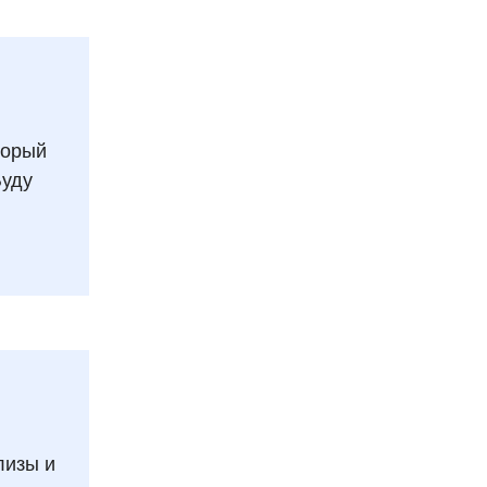
торый
Буду
лизы и