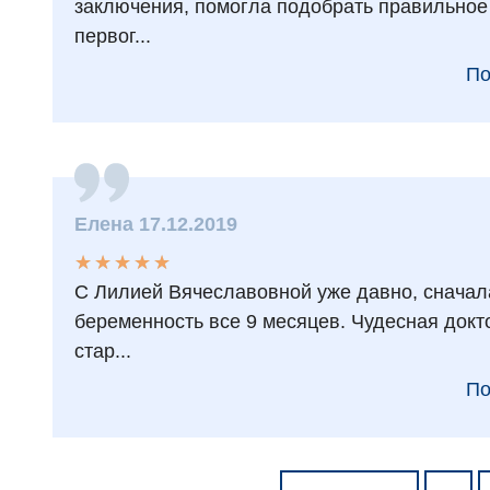
заключения, помогла подобрать правильное 
первог...
По
Елена 17.12.2019
★
★
★
★
★
★
★
★
★
★
С Лилией Вячеславовной уже давно, сначала
беременность все 9 месяцев. Чудесная доктор
стар...
По