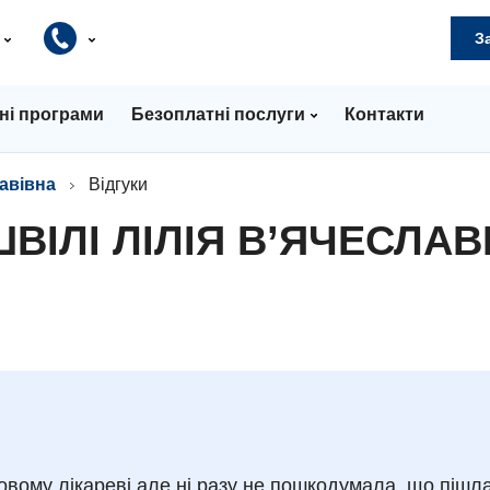
и
З
ні програми
Безоплатні послуги
Контакти
лавівна
Відгуки
ВІЛІ ЛІЛІЯ В’ЯЧЕСЛАВ
новому лікареві але ні разу не пошкодумала, що пішл