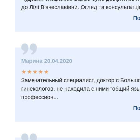
до Лілі В'ячеславівни. Огляд та консультатц
По
Марина 20.04.2020
★
★
★
★
★
★
★
★
★
★
Замечательный специалист, доктор с Большой
гинекологов, не находила с ними "общий язы
профессион...
По