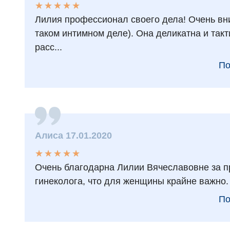
★
★
★
★
★
★
★
★
★
★
Лилия профессионал своего дела! Очень вни
таком интимном деле). Она деликатна и такт
расс...
По
Алиса 17.01.2020
★
★
★
★
★
★
★
★
★
★
Очень благодарна Лилии Вячеславовне за п
гинеколога, что для женщины крайне важно.
По