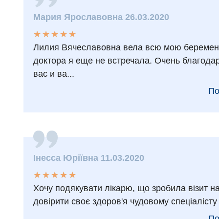
Мария Ярославовна 26.03.2020
★
★
★
★
★
★
★
★
★
★
Лилия Вячеславовна вела всю мою беременн
доктора я еще не встречала. Очень благодар
вас и ва...
По
Інесса Юріївна 11.03.2020
★
★
★
★
★
★
★
★
★
★
Хочу подякувати лікарю, що зробила візит н
довірити своє здоров'я чудовому спеціалісту 
По