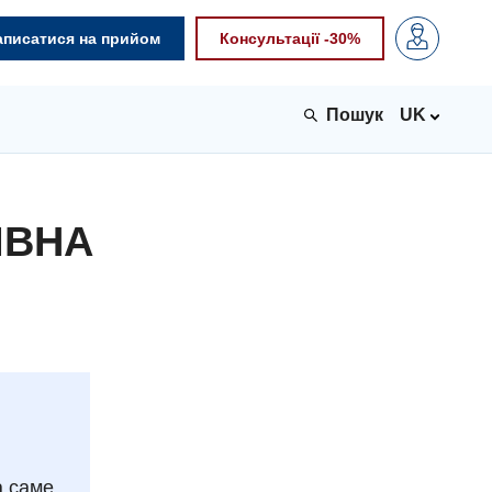
аписатися на прийом
Консультації -30%
UK
ІВНА
а саме