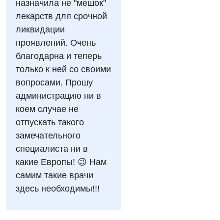
назначила не "мешок"
Алергологія, імунологія
Російська
лекарств для срочной
Андрологія
ликвидации
проявлений. Очень
Безоплатні послуги
благодарна и теперь
Вакцинація
только к ней со своими
вопросами. Прошу
Гастроентерологія
администрацию ни в
Гематологія
коем случае не
отпускать такого
Дерматовенерологія
замечательного
Дієтологія
специалиста ни в
какие Европы! 😉 Нам
Ендокринологія
самим такие врачи
Кардіологія
здесь необходимы!!!
Мамологія