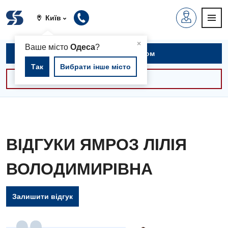
Київ
▲
×
Ваше місто
Одеса
?
Записатися на прийом
Так
Вибрати інше місто
Консультації -30%
ВІДГУКИ ЯМРОЗ ЛІЛІЯ
ВОЛОДИМИРІВНА
Залишити відгук