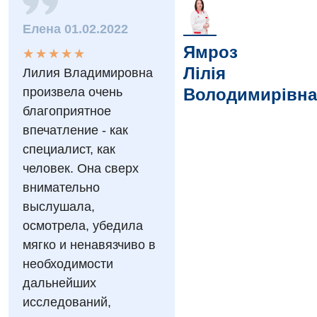
Елена 01.02.2022
Ямроз
★
★
★
★
★
★
★
★
★
★
Вакансії
Лілія
Лилия Владимировна
Заходи БПР
Діагностика
произвела очень
Володимирівна
благоприятное
Інтернатура
Діагностичне відділення
впечатление - как
Енциклопедія
Ендоскопічне відділення
специалист, как
человек. Она сверх
Програма лояльності
Інструментальна діагностика
внимательно
Відгуки
Рентгенографія
выслушала,
осмотрела, убедила
Відео
УЗД
Декларування
мягко и ненавязчиво в
необходимости
Для дорослих
Національний скринінг здоров’я 40+
дальнейших
Акушерство і гінекологія
исследований,
Українська