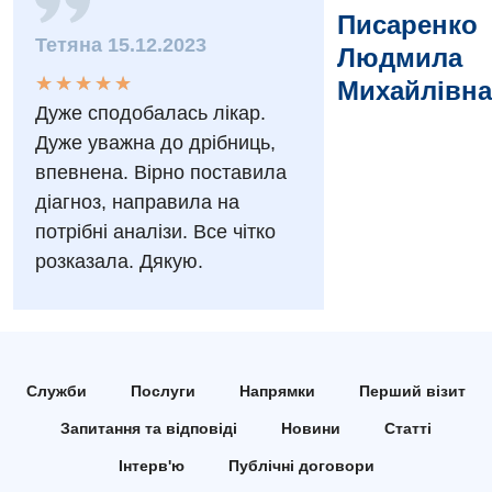
Писаренко
Заходи БПР
Діагностика
Тетяна 15.12.2023
Людмила
Інтернатура
Діагностичне відділення
★
★
★
★
★
★
★
★
★
★
Михайлівна
Дуже сподобалась лікар.
Енциклопедія
Ендоскопічне відділення
Дуже уважна до дрібниць,
Програма лояльності
Інструментальна діагностика
впевнена. Вірно поставила
діагноз, направила на
Відгуки
Рентгенографія
потрібні аналізи. Все чітко
Відео
УЗД
розказала. Дякую.
Декларування
Для дорослих
Національний скринінг здоров’я 40+
Акушерство і гінекологія
Українська
Служби
Послуги
Напрямки
Перший візит
Алергологія, імунологія
Російська
Запитання та відповіді
Новини
Статті
Андрологія
Інтерв'ю
Публічні договори
Безоплатні послуги