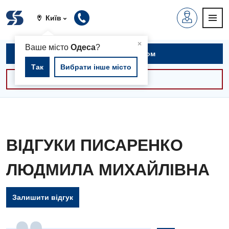
Київ
▲
×
Ваше місто
Одеса
?
Записатися на прийом
Так
Вибрати інше місто
Консультації -30%
ВІДГУКИ ПИСАРЕНКО
ЛЮДМИЛА МИХАЙЛІВНА
Залишити відгук
Вакансії