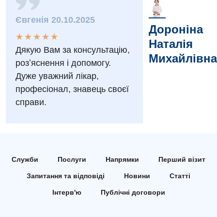
Заходи БПР
Діагностика
Євгенія 20.10.2025
Дороніна
Інтернатура
Діагностичне відділення
★
★
★
★
★
★
★
★
★
★
Наталія
Енциклопедія
Ендоскопічне відділення
Дякую Вам за консультацію,
Михайлівна
розʼяснення і допомогу.
Програма лояльності
Інструментальна діагностика
Дуже уважний лікар,
Відгуки
Рентгенографія
професіонал, знавець своєї
справи.
Відео
УЗД
Декларування
Для дорослих
Національний скринінг здоров’я 40+
Акушерство і гінекологія
Служби
Послуги
Напрямки
Перший візит
Українська
Алергологія, імунологія
Запитання та відповіді
Новини
Статті
Російська
Андрологія
Інтерв'ю
Публічні договори
Безоплатні послуги