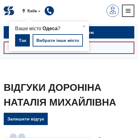
Київ
▲
×
Ваше місто
Одеса
?
Записатися на прийом
Так
Вибрати інше місто
Консультації -30%
ВІДГУКИ ДОРОНІНА
НАТАЛІЯ МИХАЙЛІВНА
Залишити відгук
Вакансії