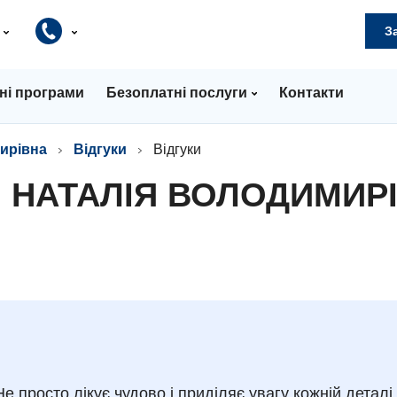
и
З
ні програми
Безоплатні послуги
Контакти
ирівна
Відгуки
Відгуки
О НАТАЛІЯ ВОЛОДИМИР
 просто лікує чудово і приділяє увагу кожній деталі, 