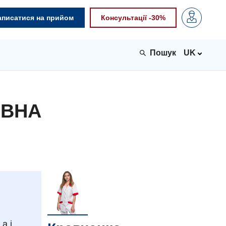
аписатися на прийом
Консультації -30%
UK
ІВНА
а і