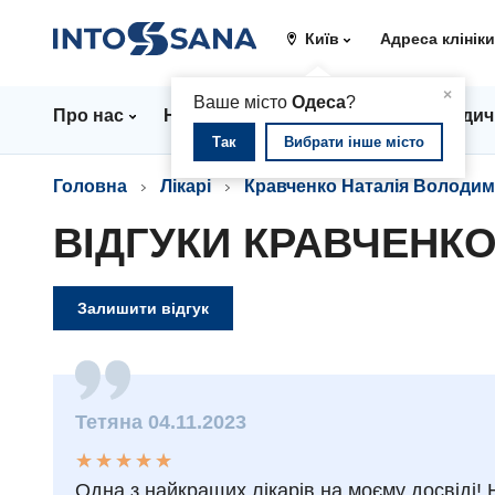
Київ
Адреса клінік
▲
×
Ваше місто
Одеса
?
Про нас
Напрямки
Ціни
Лікарі
Медич
Так
Вибрати інше місто
Головна
Лікарі
Кравченко Наталія Володим
ВІДГУКИ КРАВЧЕНК
Залишити відгук
Тетяна 04.11.2023
★
★
★
★
★
★
★
★
★
★
Одна з найкращих лікарів на моєму досвіді! Не