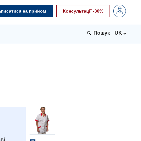
аписатися на прийом
Консультації -30%
UK
ві