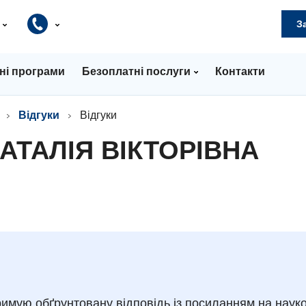
и
З
ні програми
Безоплатні послуги
Контакти
Відгуки
Відгуки
АТАЛІЯ ВІКТОРІВНА
имую обґрунтовану відповідь із посиланням на науко