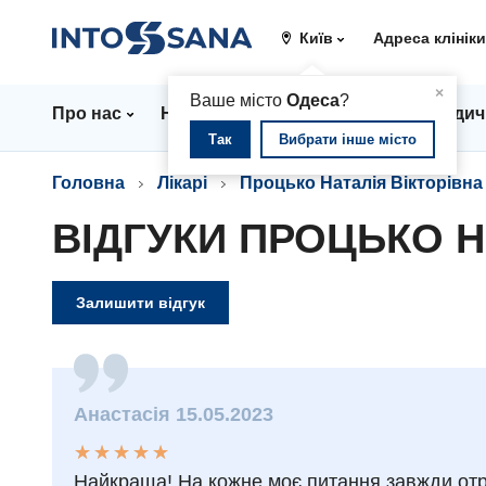
Київ
Адреса клінік
▲
×
Ваше місто
Одеса
?
Про нас
Напрямки
Ціни
Лікарі
Медич
Так
Вибрати інше місто
Головна
Лікарі
Процько Наталія Вікторівна
ВІДГУКИ ПРОЦЬКО Н
Залишити відгук
Анастасія 15.05.2023
★
★
★
★
★
★
★
★
★
★
Найкраща! На кожне моє питання завжди отр