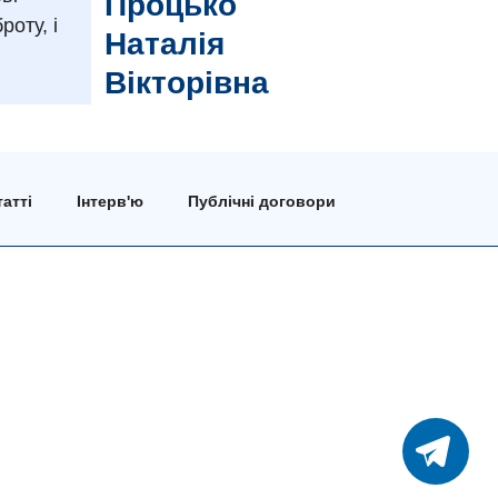
Процько
роту, і
Наталія
Вікторівна
атті
Інтерв'ю
Публічні договори