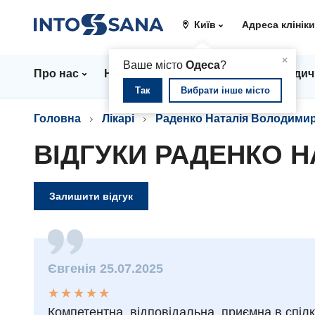
Київ
Адреса клінік
▲
×
Ваше місто
Одеса
?
Про нас
Напрямки
Ціни
Лікарі
Медич
Так
Вибрати інше місто
Головна
Лікарі
Раденко Наталія Володимир
ВІДГУКИ РАДЕНКО 
Залишити відгук
Євгенія 25.07.2025
★
★
★
★
★
★
★
★
★
★
Компетентна, відповідальна, приємна в спілк