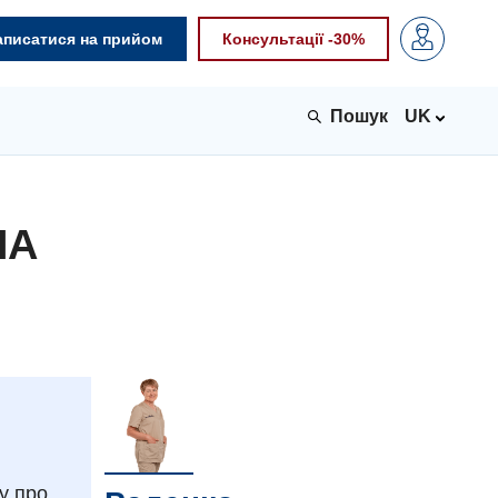
аписатися на прийом
Консультації -30%
UK
НА
у про