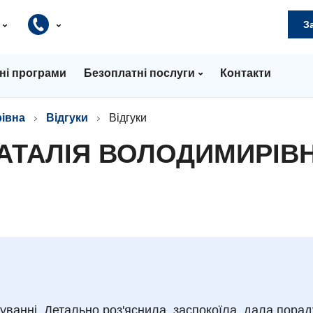
и
З
ні програми
Безоплатні послуги
Контакти
івна
Відгуки
Відгуки
НАТАЛІЯ ВОЛОДИМИРІВ
уванні. Детально роз'яснила, заспокоїла, дала порад