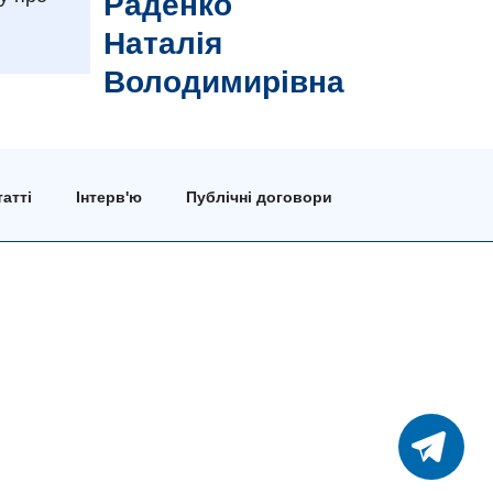
Раденко
Наталія
Володимирівна
атті
Інтерв'ю
Публічні договори