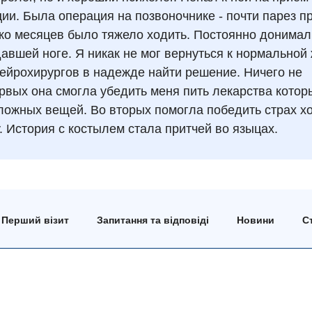
ции. Была операция на позвоночнике - почти парез п
ько месяцев было тяжело ходить. Постоянно донимал
вшей ноге. Я никак не мог вернуться к нормальной 
нейрохирургов в надежде найти решение. Ничего не
рвых она смогла убедить меня пить лекарства котор
сложных вещей. Во вторых помогла победить страх хо
 История с костылем стала притчей во языцах.
Перший візит
Запитання та відповіді
Новини
Ст