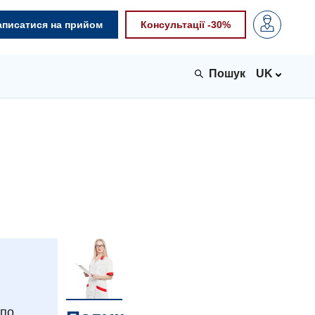
аписатися на прийом
Консультації -30%
UK
 по