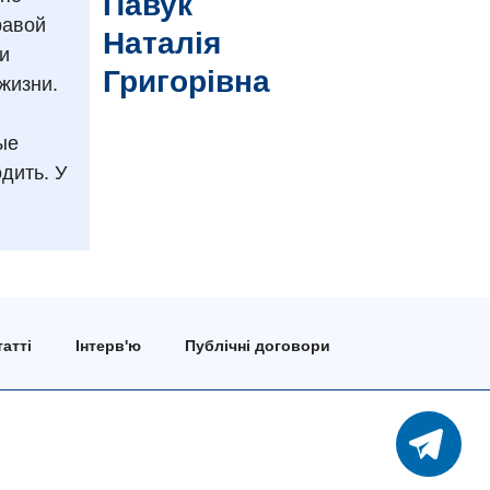
Павук
равой
Наталія
и
Григорівна
жизни.
ые
дить. У
атті
Інтерв'ю
Публічні договори