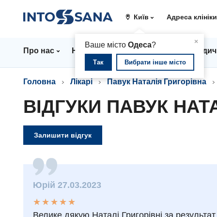
Київ
Адреса клінік
▲
×
Ваше місто
Одеса
?
Про нас
Напрямки
Ціни
Лікарі
Медич
Так
Вибрати інше місто
Головна
Лікарі
Павук Наталія Григорівна
ВІДГУКИ ПАВУК НАТ
Залишити відгук
Юрій 27.03.2023
★
★
★
★
★
★
★
★
★
★
Велике дякую Наталі Григорівні за результат в