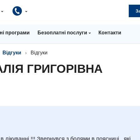
и
З
ні програми
Безоплатні послуги
Контакти
Відгуки
Відгуки
АЛІЯ ГРИГОРІВНА
 лікуванні !!! Звернувся з болями в поясниці , які