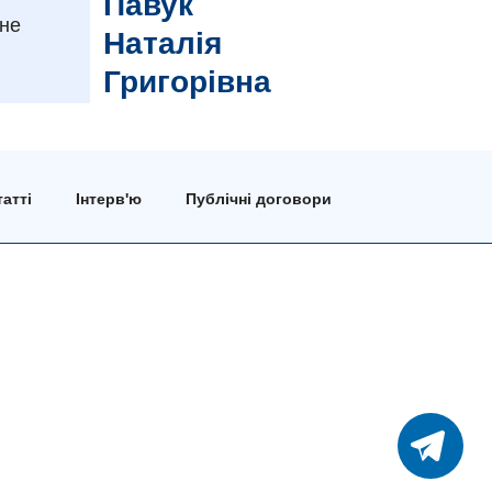
Павук
зне
Наталія
Григорівна
атті
Інтерв'ю
Публічні договори